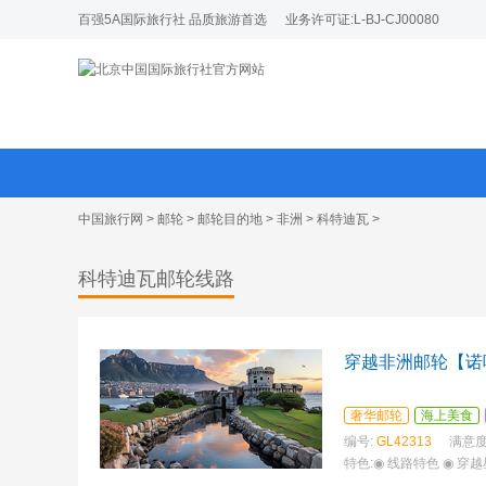
百强5A国际旅行社 品质旅游首选
业务许可证:L-BJ-CJ00080
中国旅行网
>
邮轮
>
邮轮目的地
>
非洲
>
科特迪瓦
>
科特迪瓦邮轮线路
穿越非洲邮轮【诺
奢华邮轮
海上美食
编号:
GL42313
满意度
特色:
◉ 线路特色 ◉ 穿