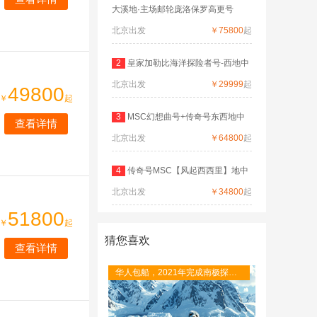
大溪地·主场邮轮庞洛保罗高更号
北京出发
￥75800
起
2
皇家加勒比海洋探险者号-西地中
北京出发
海
￥29999
起
49800
￥
起
3
MSC幻想曲号+传奇号东西地中
查看详情
北京出发
海双船
￥64800
起
4
传奇号MSC【风起西西里】地中
北京出发
海环
￥34800
起
51800
￥
起
猜您喜欢
查看详情
华人包船，2021年完成南极探险
首航，探险邮轮的最高抗冰等级
1A