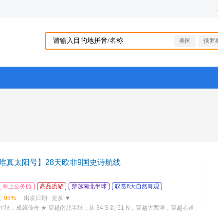
美国
俄罗
唯真太阳号】28天欧非9国史诗航线
海上公务舱
高品质游
穿越南北半球
叹赏6大自然奇观
:
98%
出发日期:
更多
越星球，成就传奇 ★ 穿越南北半球：从 34 S 到 51 N，穿越大西洋，穿越赤道