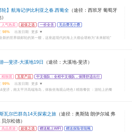
C邮轮】航海记伊比利亚之春.西葡全
（途径：西班牙 葡萄牙
他）
人气热卖
超值之选
一价全含
无自费无小费
:
98%
出发日期:
更多
SC 全新的世界级邮轮的第一艘，这座超现代的海上大都会堪称为“未来邮轮”
游—斐济-大溪地19日
（途径：大溪地-斐济）
精致团
五星产品
中文领队：全程中文领队，保障舒适出行
:
99%
出发日期:
更多
溪地&斐济，南太平洋高端海岛，体验坐海观山绝色 l 精致餐饮 ：游轮上的餐
斯瓦尔巴群岛14天探索之旅
（途径：奥斯陆 朗伊尔城 弗
 贝尔松德）
高品质游
超值之选
赠送船上WIFI
赠送探险登陆靴