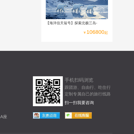
【海洋信天翁号】探索北极三岛-
106800
￥
起
手机扫码浏览
跟团游、自由行、吃住行
定制专属自己的旅行线路
扫一扫我要咨询
A座