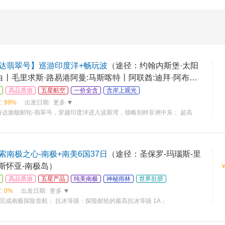
达翡翠号】巡游印度洋+畅玩波
（途径：约翰内斯堡·太阳
白丨毛里求斯·路易港阿曼:马斯喀特丨阿联酋:迪拜·阿布扎
高品质游
五星航空
一价全含
含岸上观光
:
99%
出发日期:
更多
诗达旗舰邮轮-翡翠号，穿越印度洋进入波斯湾，领略别样非洲中东； 超高
南极之心-南极+南美6国37日
（途径：圣保罗-玛瑙斯-里
乌斯怀亚-南极岛）
高品质游
五星产品
纯美南极
神秘雨林
世界肚脐
:
0%
出发日期:
更多
 年完成南极探险首航； 抗冰等级：探险邮轮的最高抗冰等级 1A；