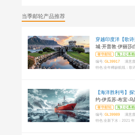
当季邮轮产品推荐
穿越印度洋【歌诗
城·开普敦·伊丽莎
比）
奢华邮轮
海上公务舱
编号:
GL39917
满意度
特色:
全年稀缺航线：歌
【海洋胜利号】探索
约-伊瓜苏-布宜-
奢华邮轮
海上公务舱
编号:
GL39989
满意度
特色:
全新下水：2021