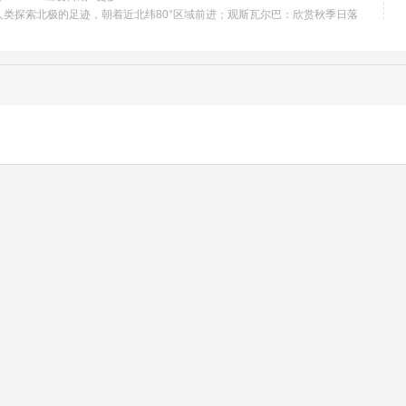
人类探索北极的足迹，朝着近北纬80°区域前进；观斯瓦尔巴：欣赏秋季日落