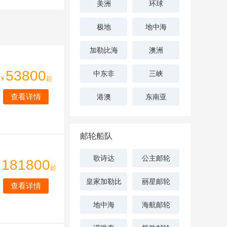
美洲
环球
极地
地中海
加勒比海
澳洲
53800
中东非
三峡
￥
起
查看详情
港澳
东南亚
邮轮船队
歌诗达
公主邮轮
181800
￥
起
皇家加勒比
丽星邮轮
查看详情
地中海
海航邮轮