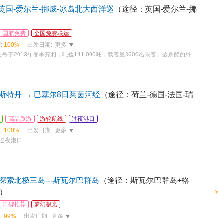
-英国-爱尔兰-挪威-冰岛北大西洋巡
（途径：英国-爱尔兰-挪
国航免费
全国免费联运
:
100%
出发日期:
更多
于2013年春季亮相，吨位141,000吨，载客量3600名乘客。这条船的外
斯特丹 → 巴塞尔8日莱茵河经
（途径：荷兰-德国-法国-瑞
高品质游
游轮航线
过夜港口
:
100%
出发日期:
更多
,过夜港口
探索北极三岛---斯瓦尔巴群岛
（途径：斯瓦尔巴群岛+格
麦）
口碑推荐
梦幻极光
:
99%
出发日期:
更多