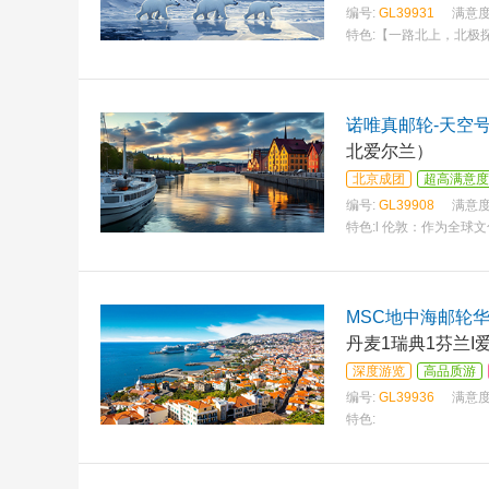
编号:
GL39931
满意度
特色:
【一路北上，北极
诺唯真邮轮-天空号
北爱尔兰）
北京成团
超高满意度
编号:
GL39908
满意度
特色:
l 伦敦：作为全
MSC地中海邮轮华
丹麦1瑞典1芬兰I
深度游览
高品质游
编号:
GL39936
满意度
特色: