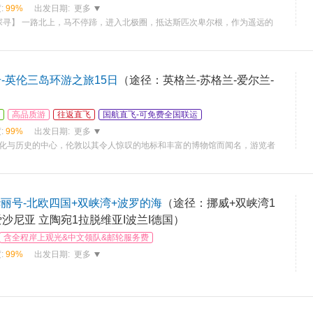
:
99%
出发日期:
更多
探寻】 一路北上，马不停蹄，进入北极圈，抵达斯匹次卑尔根，作为遥远的
-英伦三岛环游之旅15日
（途径：英格兰-苏格兰-爱尔兰-
高品质游
往返直飞
国航直飞-可免费全国联运
:
99%
出发日期:
更多
球文化与历史的中心，伦敦以其令人惊叹的地标和丰富的博物馆而闻名，游览者
丽号-北欧四国+双峡湾+波罗的海
（途径：挪威+双峡湾1
爱沙尼亚 立陶宛1拉脱维亚I波兰I德国）
含全程岸上观光&中文领队&邮轮服务费
:
99%
出发日期:
更多