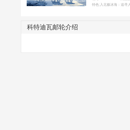
特色:
入北极冰海：追寻
科特迪瓦邮轮介绍