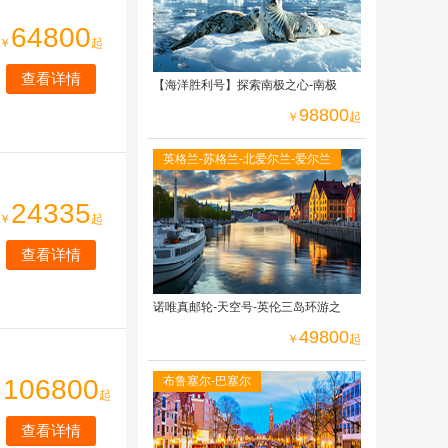
64800
￥
起
查看详情
【海洋胜利号】探索南极之心-南极
98800
￥
起
英格兰-苏格兰-北爱尔兰-爱尔兰
24335
￥
起
查看详情
诺唯真邮轮-天空号-英伦三岛环游之
49800
￥
起
106800
布鲁塞尔-巴塞尔
￥
起
查看详情