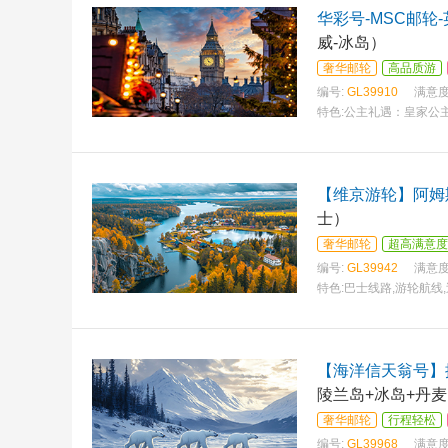
华彩号-MSC邮轮
威-冰岛）
奢华邮轮
高品质游
编号:
GL39910
满意度
特色:
公主礼遇：皇家公主号
形传承
【维京游轮】阿姆
士）
奢华邮轮
超高满意度
编号:
GL39942
满意度
特色:
巴士线路,游轮航线
【海洋信天翁号】
陵兰岛+冰岛+丹
奢华邮轮
行程轻松
编号:
GL39968
满意度