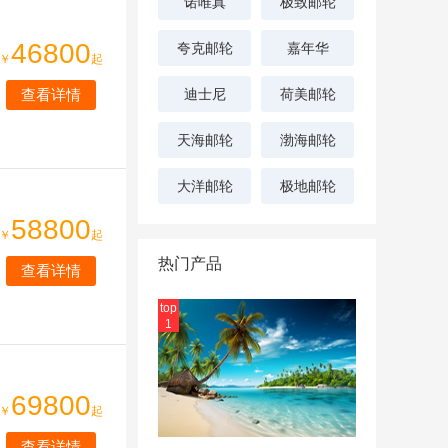
诺唯真
极致邮轮
46800
夸克邮轮
嘉年华
￥
起
查看详情
迪士尼
荷美邮轮
天海邮轮
渤海邮轮
大洋邮轮
极地邮轮
58800
￥
起
热门产品
查看详情
top
1
69800
￥
起
查看详情