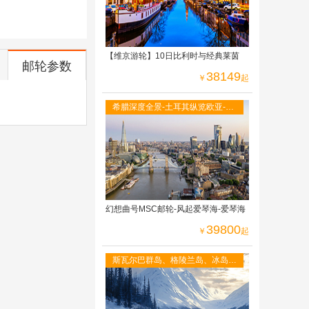
【维京游轮】10日比利时与经典莱茵
邮轮参数
38149
￥
起
希腊深度全景-土耳其纵览欧亚-意
大利南北串联-的里雅斯特-威尼斯
幻想曲号MSC邮轮-风起爱琴海-爱琴海
39800
￥
起
斯瓦尔巴群岛、格陵兰岛、冰岛
参观闻名世界的小美人鱼铜像 黄
金圈