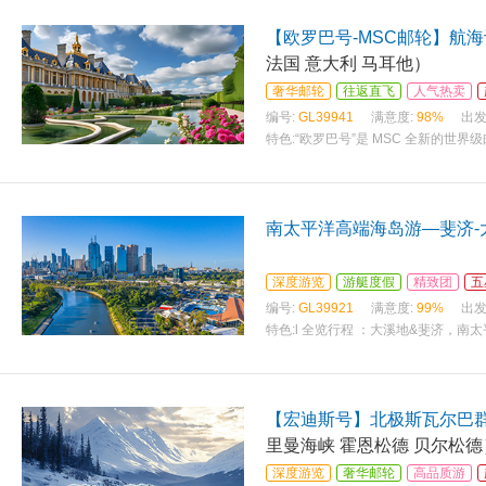
【欧罗巴号-MSC邮轮】航
法国 意大利 马耳他）
奢华邮轮
往返直飞
人气热卖
编号:
GL39941
满意度:
98%
出发
特色:
“欧罗巴号”是 MSC 全新的世
南太平洋高端海岛游—斐济-
深度游览
游艇度假
精致团
五
编号:
GL39921
满意度:
99%
出发
特色:
l 全览行程 ：大溪地&斐济，南
【宏迪斯号】北极斯瓦尔巴群
里曼海峡 霍恩松德 贝尔松德
深度游览
奢华邮轮
高品质游