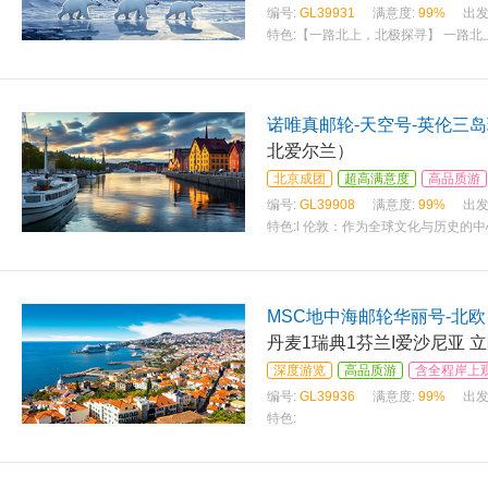
编号:
GL39931
满意度:
99%
出发
特色:
【一路北上，北极探寻】 一路
诺唯真邮轮-天空号-英伦三岛
北爱尔兰）
北京成团
超高满意度
高品质游
编号:
GL39908
满意度:
99%
出发
特色:
l 伦敦：作为全球文化与历史的
MSC地中海邮轮华丽号-北
丹麦1瑞典1芬兰I爱沙尼亚 
深度游览
高品质游
含全程岸上
编号:
GL39936
满意度:
99%
出发
特色: