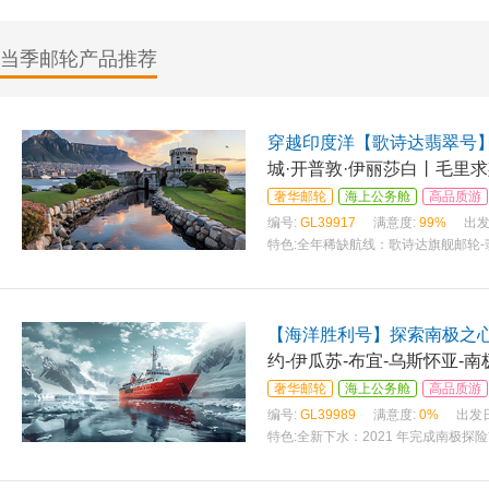
当季邮轮产品推荐
穿越印度洋【歌诗达翡翠号
城·开普敦·伊丽莎白丨毛里求
比）
奢华邮轮
海上公务舱
高品质游
编号:
GL39917
满意度:
99%
出发
特色:
全年稀缺航线：歌诗达旗舰邮轮-
【海洋胜利号】探索南极之心-
约-伊瓜苏-布宜-乌斯怀亚-
奢华邮轮
海上公务舱
高品质游
编号:
GL39989
满意度:
0%
出发
特色:
全新下水：2021 年完成南极探