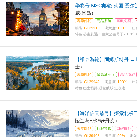
华彩号-MSC邮轮-英国-爱尔
威-冰岛）
奢华邮轮
高品质游
国航免费
编号:
GL39910
满意度:
100%
出
特色:
公主礼遇：皇家公主号于2013年
形传承
【维京游轮】阿姆斯特丹 →
士）
奢华邮轮
超高满意度
高品质游
编号:
GL39942
满意度:
100%
出
特色:
巴士线路,游轮航线,过夜港口
【海洋信天翁号】探索北极三
陵兰岛+冰岛+丹麦）
奢华邮轮
行程轻松
口碑推荐
编号:
GL39968
满意度:
99%
出发