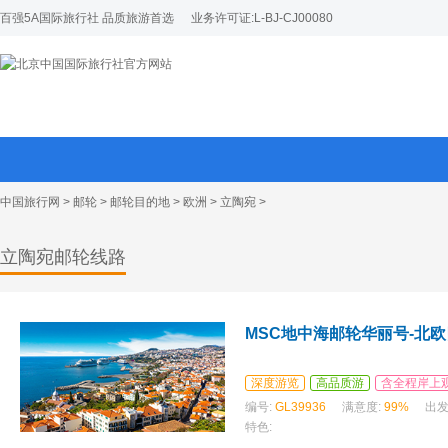
百强5A国际旅行社 品质旅游首选
业务许可证:L-BJ-CJ00080
中国旅行网
>
邮轮
>
邮轮目的地
>
欧洲
>
立陶宛
>
立陶宛邮轮线路
MSC地中海邮轮华丽号-北欧
深度游览
高品质游
含全程岸上
编号:
GL39936
满意度:
99%
出发
特色: