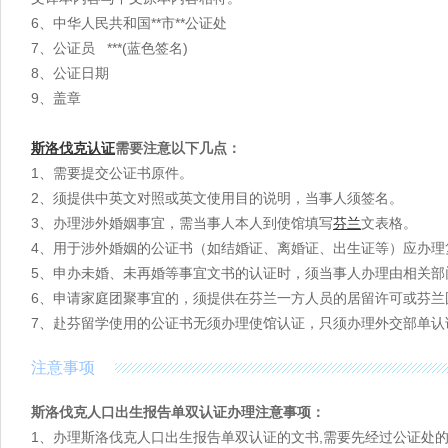
6、中华人民共和国**市**公证处
马里
毛里求斯
毛里塔尼亚
7、公证员 ***(蓝色签名)
尼日利亚
塞拉利昂
塞内加尔
8、公证日期
赞比亚
乍得
9、盖章
斯洛伐克
认证
需要注意以下几点：
1、需要提交公证书原件。
2、须提供中英文对照或英文使用目的说明，当事人须签名。
3、办理涉外婚姻事宜，需当事人本人到使馆填写
芬兰
文表格。
4、用于涉外婚姻的公证书（如结婚证、离婚证、出生证等）应办理
5、申办未婚、未再婚等事宜文书的认证时，须当事人办理由相关部
6、申请家庭团聚事宜的，须提供在芬兰一方人员的居留许可或芬
7、赴芬留学使用的公证书无须办理使馆认证，只须办理外交部单认
注意事项
斯洛伐克人口出生报告单双认证办理注意事项：
1、办理斯洛伐克人口出生报告单双认证的文书,需要先经过公证处