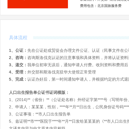
斯洛伐克
斯洛文尼亚
乌克兰
费用包含：北京国旅服务费
美洲
美国
加拿大
巴哈马
巴西
秘鲁
玻利维亚
智利
具体流程
澳洲
澳大利亚
新西兰
1、公证：
先在公证处或贸促会办理文件公证、认证（民事文件在公
2、咨询：
咨询斯洛伐克认证的注意事项和具体资料，并将认证资料
亚洲
阿富汗
阿联酋
阿曼
3、递交：
我单位初审无误后，通知申请人付费。收到资料和费用后
4、受理：
外交部和斯洛伐克驻华大使馆正常受理
哈萨克斯坦
韩国
吉尔吉斯斯坦
5、完成：
认证办好后，第一时间通知申请人，并根据约定的方式退
蒙古
孟加拉国
缅甸
泰国
土耳其
土库曼斯坦
人口出生报告单公证书证词模版：
也门
伊拉克
伊朗
1、(2014)**（省份）**（公证处名称）外经证字第****号（写
2、申请人：某某某，性别，****年**月**日出生，公民身份证号码*
非洲
阿尔及利亚
埃及
埃塞俄比亚
3、公证事项：**市人口出生报告单
佛得角
刚果(布)
刚果(金)
5、兹证明**市****医院于****年**月**日发给某某某的《**
喀麦隆
肯尼亚
莱索托
文译本内容与中文原本内容相符。