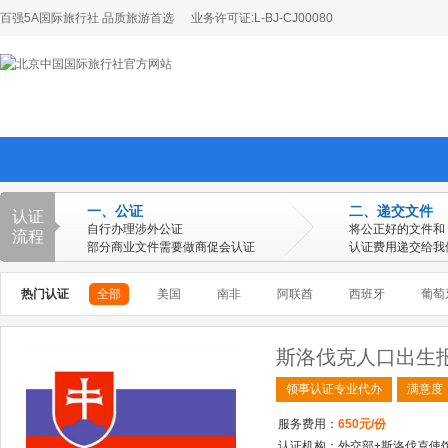
百强5A国际旅行社 品质旅游首选
业务许可证:L-BJ-CJ00080
一、公证
二、递交文件
认证
自行办理涉外公证
将公正好的文件和
流程
部分商业文件需要做商促会认证
认证费用递交给我
热门认证
全部
美国
南非
阿联酋
西班牙
葡萄
欧洲
美洲
澳洲
亚洲
斯洛伐克人口出生
欧洲全部
阿尔巴尼亚
爱尔兰
爱沙尼亚
领事认证专业代办
满意度
丹麦
德国
俄罗斯
服务费用：
650元/份
立陶宛
卢森堡
罗马尼亚
认证机构：外交部+斯洛伐克使