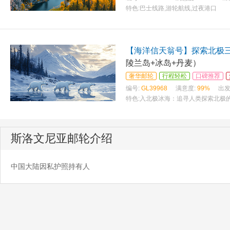
特色:
巴士线路,游轮航线,过夜港口
【海洋信天翁号】探索北极三
陵兰岛+冰岛+丹麦）
奢华邮轮
行程轻松
口碑推荐
编号:
GL39968
满意度:
99%
出发
特色:
入北极冰海：追寻人类探索北极的
斯洛文尼亚邮轮介绍
中国大陆因私护照持有人