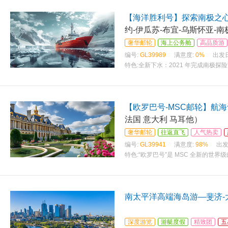
【海洋胜利号】探索南极之心-
约-伊瓜苏-布宜-乌斯怀亚-
奢华邮轮
海上公务舱
高品质游
编号:
GL39989
满意度:
0%
出发
特色:
全新下水：2021 年完成南极探
【欧罗巴号-MSC邮轮】航
法国 意大利 马耳他）
奢华邮轮
往返直飞
人气热卖
编号:
GL39941
满意度:
98%
出发
特色:
“欧罗巴号”是 MSC 全新的世
南太平洋高端海岛游—斐济-
深度游览
游艇度假
精致团
五