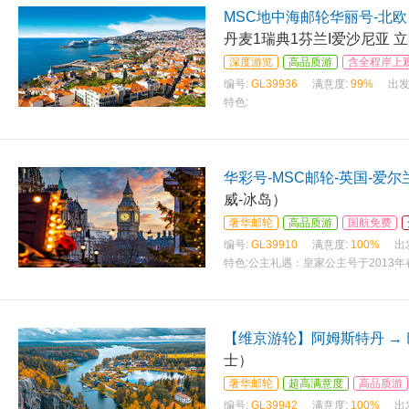
MSC地中海邮轮华丽号-北
丹麦1瑞典1芬兰I爱沙尼亚 
深度游览
高品质游
含全程岸上
编号:
GL39936
满意度:
99%
出发
特色:
华彩号-MSC邮轮-英国-爱尔
威-冰岛）
奢华邮轮
高品质游
国航免费
编号:
GL39910
满意度:
100%
出
特色:
公主礼遇：皇家公主号于2013年
形传承
【维京游轮】阿姆斯特丹 →
士）
奢华邮轮
超高满意度
高品质游
编号:
GL39942
满意度:
100%
出