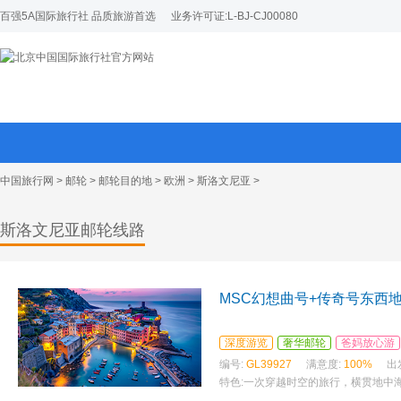
百强5A国际旅行社 品质旅游首选
业务许可证:L-BJ-CJ00080
中国旅行网
>
邮轮
>
邮轮目的地
>
欧洲
>
斯洛文尼亚
>
斯洛文尼亚邮轮线路
MSC幻想曲号+传奇号东西地
深度游览
奢华邮轮
爸妈放心游
编号:
GL39927
满意度:
100%
出
特色:
一次穿越时空的旅行，横贯地中