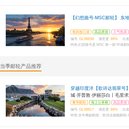
【幻想曲号-MSC邮轮】 东
爸妈放心游
高品质游
人气热卖
编号:
GL39939
满意度:
99%
出发
特色:
幻想曲号是 MSC 第一级“环保邮轮
节控
当季邮轮产品推荐
穿越印度洋【歌诗达翡翠号
城·开普敦·伊丽莎白丨毛里求
比）
奢华邮轮
海上公务舱
高品质游
编号:
GL39917
满意度:
99%
出发
特色:
全年稀缺航线：歌诗达旗舰邮轮-