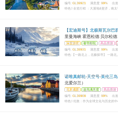
编号:
GL39921
满意度:
99%
出发
特色:
l 全览行程 ：大溪地&斐济，南
【宏迪斯号】北极斯瓦尔巴群
里曼海峡 霍恩松德 贝尔松德
深度游览
奢华邮轮
高品质游
编号:
GL39931
满意度:
99%
出发
特色:
【一路北上，北极探寻】 一路
诺唯真邮轮-天空号-英伦三岛
北爱尔兰）
北京成团
超高满意度
高品质游
编号:
GL39908
满意度:
99%
出发
特色:
l 伦敦：作为全球文化与历史的