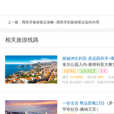
上一篇：
西班牙旅游签证攻略--西班牙的旅游签证如何办理
相关旅游线路
探秘伊比利亚-质品西班牙+
奎尔公园入内-塞维利亚大教
低价爆款
超高满意度
美食
编号:
GL39869
满意度:
98%
出发
特色:
亮点推荐 ※西班牙 · 宫殿与艺
一价全含 尊品西葡13日
（罗
罕布拉宫-佩纳王宫）