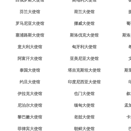
白俄罗斯大使馆
奥地利大使馆
芬兰大使馆
荷兰大使馆
罗马尼亚大使馆
挪威大使馆
葡
塞浦路斯大使馆
斯洛伐克大使馆
斯洛
意大利大使馆
匈牙利大使馆
阿富汗大使馆
亚美尼亚大使馆
泰国大使馆
塔吉克斯坦大使馆
斯
约旦大使馆
印度尼西亚大使馆
伊拉克大使馆
也门大使馆
叙
尼泊尔大使馆
缅甸大使馆
孟
黎巴嫩大使馆
老挝大使馆
卡
菲律宾大使馆
朝鲜大使馆