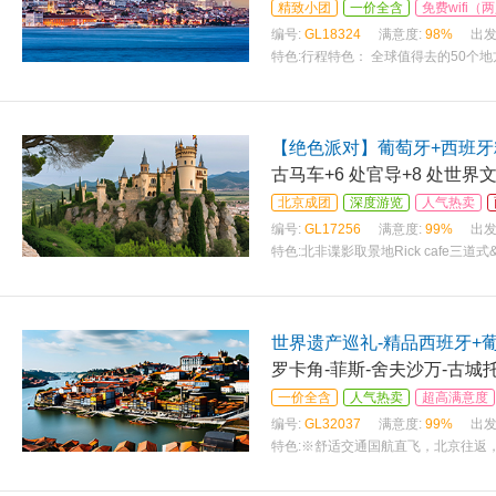
精致小团
一价全含
免费wifi
编号:
GL18324
满意度:
98%
出发
特色:
行程特色： 全球值得去的50个
【绝色派对】葡萄牙+西班牙
古马车+6 处官导+8 处世
北京成团
深度游览
人气热卖
编号:
GL17256
满意度:
99%
出发
特色:
北非谍影取景地Rick cafe
西洋
世界遗产巡礼-精品西班牙+
罗卡角-菲斯-舍夫沙万-古城
一价全含
人气热卖
超高满意度
编号:
GL32037
满意度:
99%
出发
特色:
※舒适交通国航直飞，北京往返，可