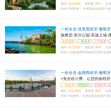
编号:
GL31646
满意度:
96%
出发
特色:
行程特色： 全球值得去的50个地
一价全含-优享西班牙-葡萄牙
族教堂-奎尔公园-高迪之城-
北京成团
一价全含
人气热卖
编号:
GL17183
满意度:
99%
出发
特色:
入内参观西班牙建筑大师安东尼奥
一价全含-金牌西班牙-葡萄牙
+免全程小费，让您的旅程舒
一价全含
特别设计
百单好评
编号:
GL17968
满意度:
99%
出发
特色:
行程特色：全球值得去的50个地