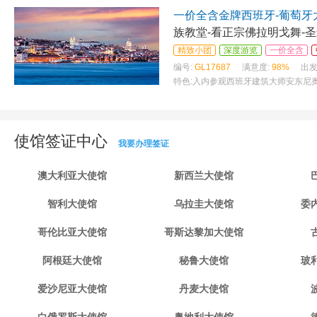
一价全含金牌西班牙-葡萄牙
族教堂-看正宗佛拉明戈舞-
精致小团
深度游览
一价全含
编号:
GL17687
满意度:
98%
出发
特色:
入内参观西班牙建筑大师安东尼奥
使馆签证中心
我要办理签证
澳大利亚大使馆
新西兰大使馆
智利大使馆
乌拉圭大使馆
委
哥伦比亚大使馆
哥斯达黎加大使馆
阿根廷大使馆
秘鲁大使馆
玻
爱沙尼亚大使馆
丹麦大使馆