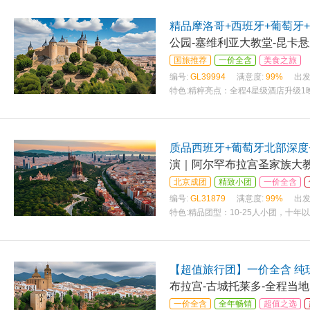
精品摩洛哥+西班牙+葡萄牙
公园-塞维利亚大教堂-昆卡悬
国旅推荐
一价全含
美食之旅
编号:
GL39994
满意度:
99%
出发
特色:
精粹亮点：全程4星级酒店升级1
质品西班牙+葡萄牙北部深度
演｜阿尔罕布拉宫圣家族大
北京成团
精致小团
一价全含
编号:
GL31879
满意度:
99%
出发
特色:
精品团型：10-25人小团，十
【超值旅行团】一价全含 纯
布拉宫-古城托莱多-全程当
一价全含
全年畅销
超值之选