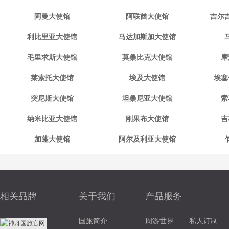
阿曼大使馆
阿联酋大使馆
吉尔
利比里亚大使馆
马达加斯加大使馆
毛里求斯大使馆
莫桑比克大使馆
摩
莱索托大使馆
埃及大使馆
埃塞
突尼斯大使馆
坦桑尼亚大使馆
索
纳米比亚大使馆
刚果布大使馆
吉
加蓬大使馆
阿尔及利亚大使馆
相关品牌
关于我们
产品服务
国旅简介
周游世界
私人订制