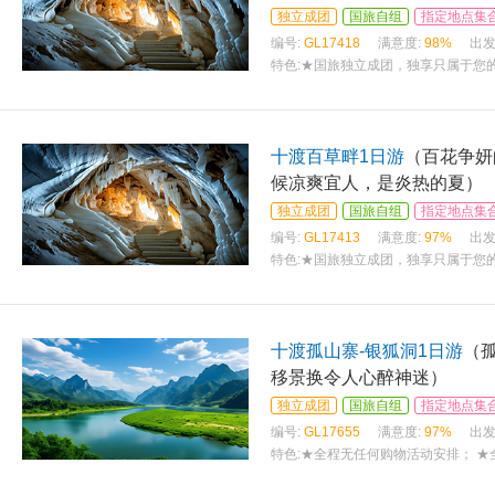
独立成团
国旅自组
指定地点集
编号:
GL17418
满意度:
98%
出发
特色:
★国旅独立成团，独享只属于您的
十渡百草畔1日游
（百花争妍
候凉爽宜人，是炎热的夏）
独立成团
国旅自组
指定地点集
编号:
GL17413
满意度:
97%
出发
特色:
★国旅独立成团，独享只属于您的
十渡孤山寨-银狐洞1日游
（
移景换令人心醉神迷）
独立成团
国旅自组
指定地点集
编号:
GL17655
满意度:
97%
出发
特色:
★全程无任何购物活动安排； ★