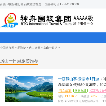
百强5A国际旅行社 品质旅游首选
业务许可证:L-BJ-CJ00080
中国旅行网
>
周边游
>
房山旅游
>
房山一日游
>
房山一日游旅游推荐
十渡孤山寨-云居寺1日游
（
瀑深峡又使她如情如梦，如
独立成团
国旅自组
指定地点集
编号:
GL17656
满意度:
98%
出发
特色:
★全程无任何购物活动安排； ★