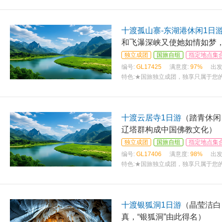
十渡孤山寨-东湖港休闲1日
和飞瀑深峡又使她如情如梦
独立成团
国旅自组
指定地点集
编号:
GL17425
满意度:
97%
出发
特色:
★国旅独立成团，独享只属于您的
十渡云居寺1日游
（踏青休闲
辽塔群构成中国佛教文化）
独立成团
国旅自组
指定地点集
编号:
GL17406
满意度:
98%
出发
特色:
★国旅独立成团，独享只属于您的
十渡银狐洞1日游
（晶莹洁白
真，“银狐洞”由此得名）