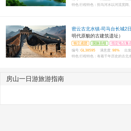
特色:
行程特色：拒马河水以河流宽阔
密云古北水镇-司马台长城2
明代原貌的古建筑遗址）
独立成团
国旅自组
指定地点集
编号:
GL38595
满意度:
98%
出发
特色:
行程特色：有着千年历史的古北
房山一日游旅游指南