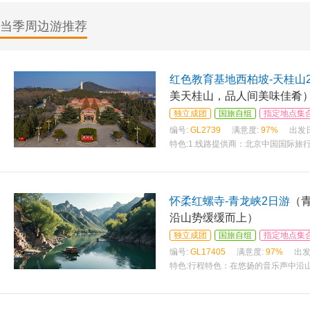
当季周边游推荐
红色教育基地西柏坡-天桂山
美天桂山，品人间美味佳肴
独立成团
国旅自组
指定地点集
编号:
GL2739
满意度:
97%
出发
特色:
1.线路提供商：北京中国国际旅行
怀柔红螺寺-青龙峡2日游
（
沿山势缓缓而上）
独立成团
国旅自组
指定地点集
编号:
GL17405
满意度:
97%
出发
特色:
行程特色：在悠扬的音乐声中沿