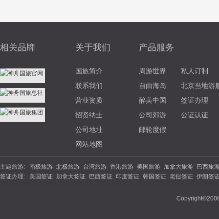
相关品牌
关于我们
产品服务
国旅简介
周游世界
私人订制
联系我们
自由海岛
北京当地游
营业资质
醉美中国
签证办理
招贤纳士
公司郊游
公证认证
公司地址
邮轮度假
网站地图
主题旅游:
南极旅游
北极旅游
台湾旅游
香港旅游
美国旅游
加拿大旅游
巴西旅
签证办理:
美国签证
加拿大签证
巴西签证
印度签证
韩国签证
老挝签证
伊朗签
游
北欧旅游
东欧旅游
俄罗斯旅游
土耳其旅游
英国旅游
法国旅游
德
签证
坦桑尼亚
南非签证
埃塞俄比亚
西班牙签证
丹麦签证
波兰签证
夏威夷旅游
云南旅游
海南旅游
苏杭旅游
福建旅游
广西旅游
陕西旅
Copyright©200