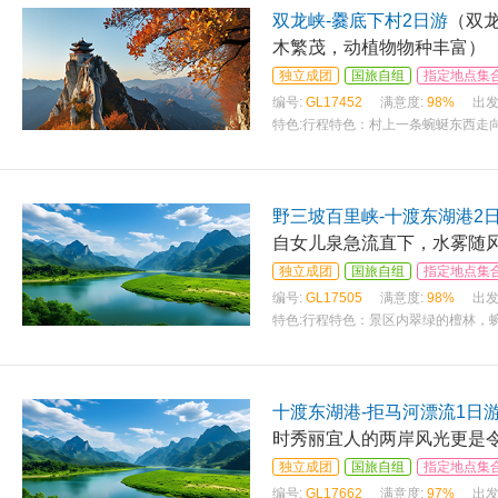
双龙峡-爨底下村2日游
（双
木繁茂，动植物物种丰富）
独立成团
国旅自组
指定地点集
编号:
GL17452
满意度:
98%
出发
特色:
行程特色：村上一条蜿蜒东西走
野三坡百里峡-十渡东湖港2
自女儿泉急流直下，水雾随
独立成团
国旅自组
指定地点集
编号:
GL17505
满意度:
98%
出发
特色:
行程特色：景区内翠绿的檀林，蜿
十渡东湖港-拒马河漂流1日
时秀丽宜人的两岸风光更是
独立成团
国旅自组
指定地点集
编号:
GL17662
满意度:
97%
出发