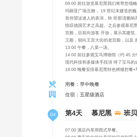
09:00 前往游览慕尼黑我们将带您
玛丽亚广场北侧， 19 世纪末建造的
首仰望这迷人的表演，聆 听那清脆响
惊叹德国艺术之高超。之后参观慕尼黑
宫殿，目前向游客 开放，展示其建筑
王殿，朝向王宫大街的老宫殿，以及 
13:00 午餐，八菜一汤。
14:00 前往参观宝马博物馆（约 
现代科技和多媒体手段演 绎了宝马的
18:00 晚餐安排慕尼黑特色烤猪肘餐+苹
用餐：早中晚餐
住宿：五星级酒店
第4天
慕尼黑
班
D4
07:00 酒店内享用西式早餐。