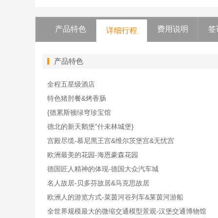
产品特色
费用说明
签
详细行程
产品特色
全程五星级酒店
特色猪肘餐&烤香肠
{德累斯顿绿穹珍宝馆
德北的新天鹅堡”什未林城堡}
宫殿尽缆-慕尼黑王宫&维尔茨堡宫&无忧宫
欧洲最美的花园-海恩豪森花园
德国匠人精神的体现-德国大众汽车城
名人故居-贝多芬故居&马克思故居
欧洲人的游览方式-菜茵河谷列车&莱茵河游船
全世界规模最大的微缩交通模型景观-汉堡交通博物馆