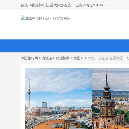
百强5A国际旅行社 品质旅游首选
业务许可证:L-BJ-CJ00080
中国旅行网
>
出境游
>
欧洲旅游
>
德国
>
>
尊悦一价全含:全景德国一地