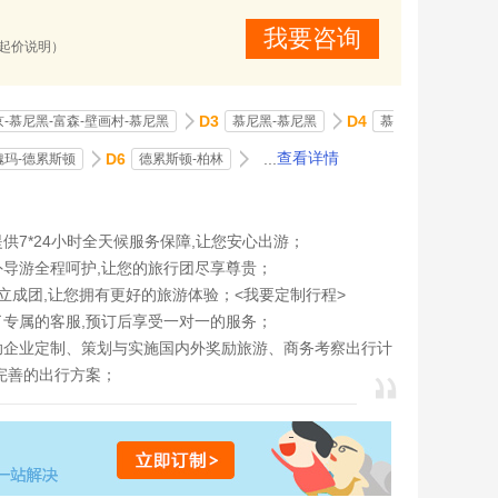
我要咨询
(起价说明）
D3
D4
京-慕尼黑-富森-壁画村-慕尼黑
慕尼黑-慕尼黑
慕
D6
...
查看详情
魏玛-德累斯顿
德累斯顿-柏林
供7*24小时全天候服务保障,让您安心出游；
外导游全程呵护,让您的旅行团尽享尊贵；
立成团,让您拥有更好的旅游体验；<
我要定制行程
>
了专属的客服,预订后享受一对一的服务；
助企业定制、策划与实施国内外奖励旅游、商务考察出行计
完善的出行方案；