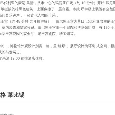
领略巴伐利亚的豪迈 风情，从市中心的玛丽亚广场（约 10 分钟）开始 慕
巍 峨挺拔的棕黑色建筑，上面像撒了一层白霜。市政 厅钟楼上装置有全德国
亮的音乐钟声，一睹古代人物的丰采，
王宫（约 45 分钟 含耳机讲解）， 慕尼黑王宫为昔日 巴伐利亚君主
、室内装饰和皇家收藏。慕尼黑王宫由十个庭院和博物馆组成，有 130 
面临王宫花园的宴会厅、老王宫剧院、珍宝馆等。
45 分钟），博物馆外观设计别具一格，呈"碗形”。展厅设计为环绕 式空
成长与发展史。
果酒 19:00 前往酒店休息。
贝格
莱比锡