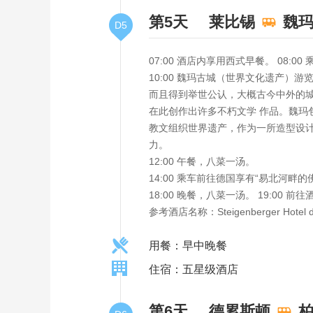
第5天
莱比锡
魏
D5
07:00 酒店内享用西式早餐。 08:0
10:00 魏玛古城（世界文化遗产）
而且得到举世公认，大概古今中外的城市
在此创作出许多不朽文学 作品。魏玛包
教文组织世界遗产，作为一所造型设计
力。
12:00 午餐，八菜一汤。
14:00 乘车前往德国享有“易北河畔
18:00 晚餐，八菜一汤。 19:00 前
参考酒店名称：Steigenberger H
用餐：早中晚餐
住宿：五星级酒店
第6天
德累斯顿