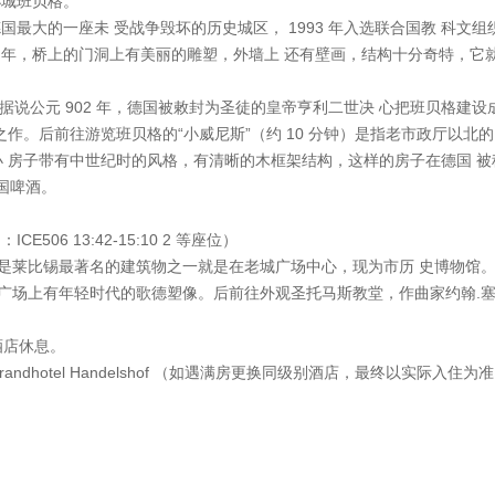
小城班贝格。
德国最大的一座未 受战争毁坏的历史城区， 1993 年入选联合国教 科文
62 年，桥上的门洞上有美丽的雕塑，外墙上 还有壁画，结构十分奇特，
据说公元 902 年，德国被敕封为圣徒的皇帝亨利二世决 心把班贝格建设成
之作。后前往游览班贝格的“小威尼斯”（约 10 分钟）是指老市政厅以北
房子带有中世纪时的风格，有清晰的木框架结构，这样的房子在德国 被称为 
德国啤酒。
506 13:42-15:10 2 等座位）
，它是莱比锡最著名的建筑物之一就是在老城广场中心，现为市历 史博物
，广场上有年轻时代的歌德塑像。后前往外观圣托马斯教堂，作曲家约翰.塞
往酒店休息。
on Grandhotel Handelshof （如遇满房更换同级别酒店，最终以实际入住为