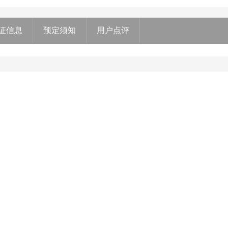
证信息
预定须知
用户点评