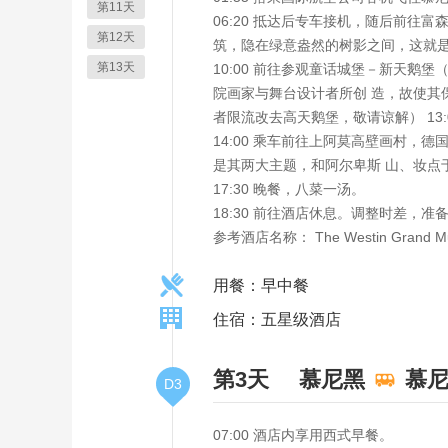
第11天
06:20 抵达后专车接机，随后前往
第12天
筑，隐在绿意盎然的树影之间，这就是“
第13天
10:00 前往参观童话城堡－新天鹅
院画家与舞台设计者所创 造，故使
者限流改去高天鹅堡，敬请谅解） 13:
14:00 乘车前往上阿莫高壁画村
是其两大主题，和阿尔卑斯 山、妆点
17:30 晚餐，八菜一汤。
18:30 前往酒店休息。调整时差，
参考酒店名称： The Westin Gr
用餐：早中餐
住宿：五星级酒店
第3天
慕尼黑
慕
D3
07:00 酒店内享用西式早餐。