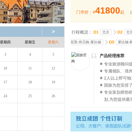
41800
门市价：¥
起
>
行程概况：
D1
D2
北京
北
D5
尼黑-班贝格-莱比锡
莱比锡-
星期四
星期五
星期六
3
4
5
产品经理推荐
专业旅游顾问提
10
11
12
专属领队、境
2人以上即可独
17
18
19
国旅为您安排
专业策划师协
24
25
26
划,为您提供最