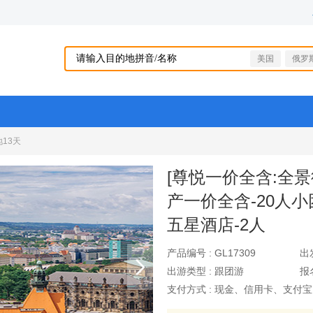
美国
俄罗
13天
[尊悦一价全含:全景
产一价全含-20人小
五星酒店-2人
产品编号 :
GL17309
出
出游类型 :
跟团游
报
支付方式 :
现金、信用卡、支付宝