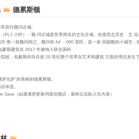
玛
德累斯顿
0 乘车前往魏玛古城。
游览（约 1 小时）：魏 玛古城是世界闻名的文化古城。在德意志历史、文
 惟一座魏玛而已。魏玛有 64 ，000 居民，是一座 田园般的小城市
豪斯建筑在 2017 年被纳入联合国科
院校，包豪斯的存在使 20 世纪整个世界在艺术和建筑 方面的理念发
的佛罗伦萨”的美称的德累斯顿。
往酒店休息。
otel de Saxe（如遇满房更换同级别酒店，最终以实际入住为准）
柏林