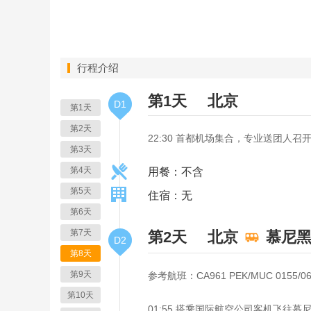
行程介绍
第1天
北京
D1
第1天
第2天
22:30 首都机场集合，专业送团人召
第3天
第4天
用餐：不含
第5天
住宿：无
第6天
第7天
第2天
北京
慕尼
D2
第8天
第9天
参考航班：CA961 PEK/MUC 0155/06
第10天
01:55 搭乘国际航空公司客机飞往