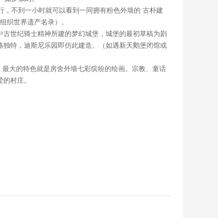
前行，不到一小时就可以看到一同拥有粉色外墙的 古朴建
文组织世界遗产名录）。
现出中古世纪骑士精神所建的梦幻城堡，城堡的最初草稿为剧
格独特，迪斯尼乐园即仿此建造。（如遇新天鹅堡闭馆或
界，最大的特色就是房舍外墙七彩缤纷的绘画。宗教、童话
爱的村庄。