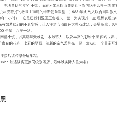
富森，充满童话气质的 小镇，循着阿尔卑斯山麓绵延不断的绝美风景一路 
为 受鞭打的救世主而建的维斯朝圣教堂 （1983 年被 列入联合国科教
堡（约 1 小时），它是巴伐利亚国王鲁道夫二世，为实现其一生 理想表
其保有如梦如幻的不真实感，让人怦然心动白色大理石建筑，尖塔高耸，风
00 午餐，八菜一汤。
，德国南部小镇，以其耶稣受难剧、木雕艺人，以及丰富的彩绘小屋 闻名世
于窗台的花卉、七彩的壁画、清新的空气柔和在一起，营造出一个非常可
准备迎接后续精彩舒适旅程。
and Munich 如遇满房更换同级别酒店，最终以实际入住为准）
尼黑