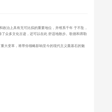
 化和政治上具有无可比拟的重要地位，并维系千年 于不坠，
，除了众多文化古迹，还可以在此 舒适地散步。歌德和席勒
生了重大变革，将带你领略影响至今的现代主义奠基石的魅