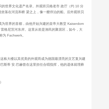
组织的世界文化遗产名录。外观班贝格老市 政厅（约 10 分
它就坐落在河流和桥 梁之上，像一艘停泊的船。后外观班贝
为世界的首都，由他开始兴建的皇帝大教堂 Kaiserdom
的 雷格尼茨河东岸。这里从前是渔民的聚居区，如今，大
Fachwerk。
馆。这栋大楼以其优美的外观而成为德国最漂亮的文艺复兴建
巴斯蒂 安.巴赫曾在这里担任合唱指挥，他的遗体就埋葬
准）