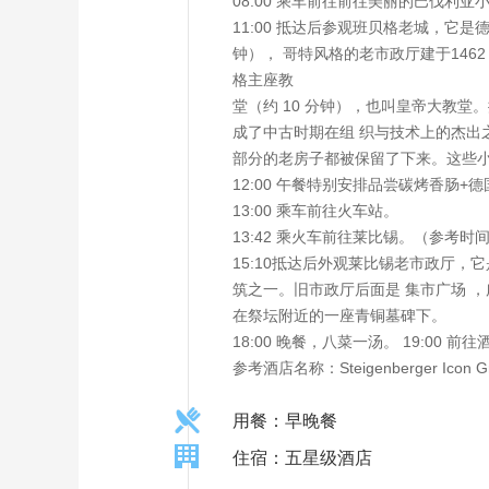
08:00 乘车前往前往美丽的巴伐利亚
11:00 抵达后参观班贝格老城，它是
钟）， 哥特风格的老市政厅建于14
格主座教
堂（约 10 分钟），也叫皇帝大教堂。
成了中古时期在组 织与技术上的杰出
部分的老房子都被保留了下来。这些小 
12:00 午餐特别安排品尝碳烤香肠+
13:00 乘车前往火车站。
13:42 乘火车前往莱比锡。（参考时间：ICE
15:10抵达后外观莱比锡老市政厅
筑之一。旧市政厅后面是 集市广场 
在祭坛附近的一座青铜墓碑下。
18:00 晚餐，八菜一汤。 19:00 前
参考酒店名称：Steigenberger Ic
用餐：早晚餐
住宿：五星级酒店