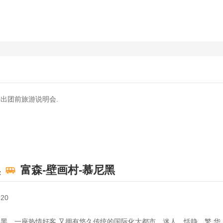
开出团前旅游说明会.
黑
富森-壁画村-慕尼黑
20
慕尼黑，一座热情好客 又拥有悠久传统的国际化大都市，迷人、恬静、繁 