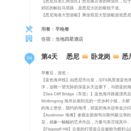
【悉尼百老汇商业区】悉尼最古老的商业区，位于悉
郊区的帕拉马塔路，是悉尼大区的枢纽干道。
【悉尼海港大型游船】乘坐双层大型游船游览悉
用餐：早晚餐
住宿：当地四星酒店
第4天
悉尼
卧龙岗
悉
D4
早餐后，游览：
【蓝色海岸线】由悉尼市出发，沿F6风景道蓝色
洋，远眺一望无际的深蓝从天边垂下，与碧蓝的
【Sea Cliff Bridge（车览）】蓝色海洋路最
Wollongong 海岸从南到北的一些乡村小
的海上堡垒，隐约的海湾，碧蓝的海水还有金沙
【Austinmer 海滩】参观全新南韦尔斯州
花，就象一幅幅的艺术作品，力量与美尽现其中
【Flagstaff Hill】古老的灯塔耸立在