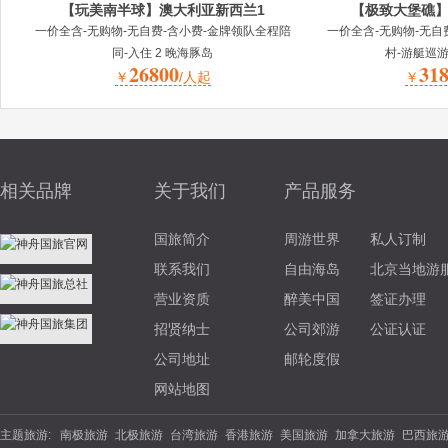
【玩美南半球】澳大利亚新西兰1
【极致大堡礁】
一价全含-无购物-无自费-含小费-金牌领队全程陪
一价全含-无购物-无自
同-入住 2 晚海豚岛
村-游艇巡
26800
31
￥
/人起
￥
相关品牌
关于我们
产品服务
国旅简介
周游世界
私人订制
联系我们
自由海岛
北京当地游
营业资质
醉美中国
签证办理
招贤纳士
公司郊游
公证认证
公司地址
邮轮度假
网站地图
主题旅游:
南极旅游
北极旅游
台湾旅游
香港旅游
美国旅游
加拿大旅游
巴西旅