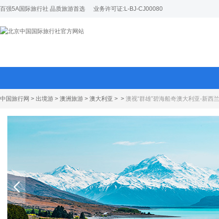
百强5A国际旅行社 品质旅游首选
业务许可证:L-BJ-CJ00080
中国旅行网
>
出境游
>
澳洲旅游
>
澳大利亚
>
>
澳视“群雄”碧海船奇澳大利亚-新西兰