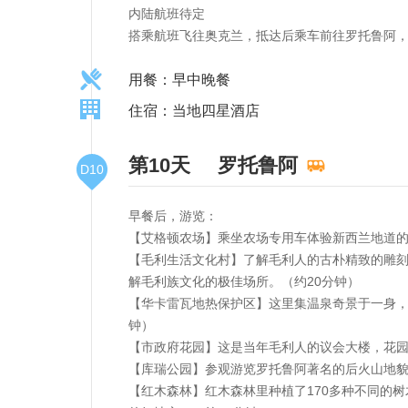
内陆航班待定
搭乘航班飞往奥克兰，抵达后乘车前往罗托鲁阿
用餐：早中晚餐
住宿：当地四星酒店
第10天
罗托鲁阿
D10
早餐后，游览：
【艾格顿农场】乘坐农场专用车体验新西兰地道的
【毛利生活文化村】了解毛利人的古朴精致的雕
解毛利族文化的极佳场所。（约20分钟）
【华卡雷瓦地热保护区】这里集温泉奇景于一身，
钟）
【市政府花园】这是当年毛利人的议会大楼，花园
【库瑞公园】参观游览罗托鲁阿著名的后火山地貌
【红木森林】红木森林里种植了170多种不同的