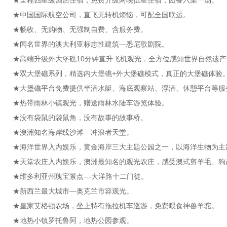
★全程四星级酒店住宿，免费升级两晚伍星住宿，团餐六菜一汤。
★中国国际航空公司，直飞无转机烦恼，可配全国联运。
★畅收、无购物、无强制自费、含服务费。
★闻名世界的澳大利亚标志性建筑—悉尼歌剧院。
★高端升级外大堡礁10分钟直升飞机观光，全方位感知世界自然遗产
★双大堡礁系列，精选内大堡礁+外大堡礁模式，真正的大堡礁体验
★大堡礁平台免费提供半潜水艇、海底观察站、浮潜、休憩平台等服
★热带雨林小镇观光，赠送雨林水陆车游览体验。
★没有袋鼠的袋鼠角，没有故事的故事桥。
★澳洲知名海岸线沙滩—冲浪者天堂。
★海洋世界入内娱乐，黄金海岸三大主题公园之一，以海洋生物为主
★天堂农庄入内娱乐，澳洲最知名的观光农庄，感受澳式剪羊毛、狗
★维多利亚州瑰宝景点---大洋路十二门徒。
★新西兰最大城市—奥克兰市容观光。
★皇家艾格顿农场，坐上特有拖拉机车巡游，免费喂食神兽羊驼。
★地热小镇罗托鲁阿，地热公园参观。