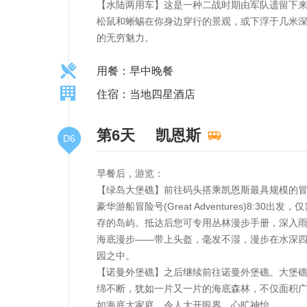
【水陆两用车】这是一种二战时期由军队遗留下
松鼠和蜥蜴在你身边穿行的景观，或下浮于几米
的无穷魅力。
用餐：早中晚餐
住宿：当地四星酒店
第6天
凯恩斯
D6
早餐后，游览：
【绿岛大堡礁】前往码头搭乘凯恩斯最具规模的冒险号(
豪华游船冒险号(Great Adventures)
存的岛屿。抵达后您可专用丛林漫步手册，深入
海底漫步——带上头盔，毫发不湿，漫步在水深
园之中。
【诺曼外堡礁】之后继续前往诺曼外堡礁。大堡
绵不断，犹如一片又一片的海底森林，不仅面积
如海底大家庭，令人大开眼界，心旷神怡。