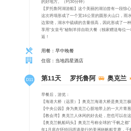
的好地方。（约30分钟）
【罗托鲁阿湖游船】这个美丽的湖泊曾有一段惊心
这次坍塌形成了一个宽16公里的圆形火山口，雨
边萦绕，湖水中硫磺的含量很高，因此形成了一
享用“女皇号”秘制羊排自助大餐（独家赠送每位
逅！
用餐：早中晚餐
住宿：当地四星酒店
第11天
罗托鲁阿
奥克兰
D11
早餐后，游览：
【海港大桥（远景）】奥克兰海港大桥是奥克兰
【中央公园】身为奥克兰心脏地带上的一大片青葱
【教会湾】奥克兰人休闲的好去处，您也可以在这
【奥克兰帆船码头】奥克兰号称全球的“千帆之都
年1月底在怀特玛塔港举行的美洲杯帆船竞赛，千