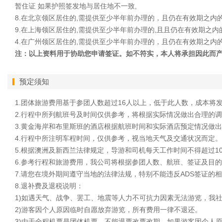
暂住证 如果护照签发地与居住地不一致,
8.在北京领区居住的,需提供至少半年前办理的，且仍在有效期之内
9.在上海领区居住的,需提供至少半年前办理的,且且仍在有效期之内
4.在广州领区居住的,需提供至少半年前办理的，且仍在有效期之内
注：以上资料用于协助您申请签证。如不符实，本人将承担因此而
预定须知
1.团体旅游费用基于参团人数超过16人以上，低于此人数，成本将
2.行程中所列航班号及时间仅供参考，将根据实际情况做出合理的
3.黄金海岸和布里斯班的酒店根据航班时间和实际酒店预定情况做
4.行程中所注明车程时间，仅供参考，视当地天气及交通状况而定。
5.根据澳洲及新西兰法律规定，导游和司机每天工作时间不得超过1
6.参考行程和旅游费用，我公司将根据参团人数、航班、签证及目
7.请您在境外期间遵守当地的法律法规，特别不能违反ADS签证的
8.退补费及退税说明：
1)如遇天气、战争、罢工、地震等人力不可抗力因素无法游览，我
2)游客因个人原因临时自愿放弃游览，所有费用一律不退还。
3)由于全程机票是团体机票，不能退票改票改期，如果游客因个人