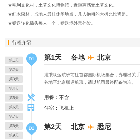
★毛利文化村，土著文化博物馆，近距离感受土著文化。
★红木森林，当地人最佳休闲地点，几人抱粗的大树比比皆是。
★赠送转化插头每人一个，赠送境外意外险。
行程介绍
第1天
各地
北京
D1
第1天
第2天
搭乘联运航班前往首都国际机场集合，办理出关
第3天
各地至北京联运航班，请以航司最终配备为准。
第4天
用餐：不含
第5天
第6天
住宿：飞机上
第7天
第2天
北京
悉尼
第8天
D2
第9天