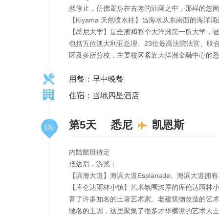
然停止，仿佛置身在古老的油画之中，那样的悠
【Kiyama 天然喷水柱】当海水从东南面的海
【悉尼大学】是全澳和整个大洋洲第一所大学，被
包括五位澳大利亚总理、23位最高法院法官、联
区及多所分校，主要校区紧靠大洋洲金融中心的悉
用餐：早中晚餐
住宿：当地四星酒店
第5天
悉尼
凯恩斯
D5
内陆航班待定
抵达后，游览：
【滨海大道】海滨大道Esplanade。海滨大道
【库仑达雨林小镇】艺术氛围浓厚的库伦达雨林小
育了许多知名的土著艺术家。老建筑物改造的艺
驰名的主因，这里聚集了很多才华横溢的艺术人士