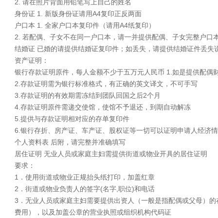
2. 请在照片背面用铅笔写上自己的姓名
身份证 1. 新版身份证请用A4复印正反两面
户口本 1. 全家户口本复印件（请用A4纸复印）
2. 若配偶、子女不在同一户口本，请一并提供配偶、子女完整户
结婚证 已婚的请提供结婚证复印件；如丢失，请提供结婚证件丢失
资产证明：
银行存款证明原件，每人金额不少于五万元人民币 1.如是提供配
2.存款证明需为银行标准格式，有正确的英文译文，不可手写
3.存款证明的有效期需冻结到团队回国之后2个月
4.存款证明原件需递交使馆，使馆不予退还，到期自动解冻
5.提供与存款证明相对应的存单复印件
6.银行存折、房产证、车产证、股权证等一切可以证明申请人经济
个人资料表 后附，请完整并准确填写
居住证明 无业人员或家庭主妇需提供街道或物业开具的居住证明
要求：
1．使用街道或物业正规抬头纸打印，加盖红章
2．街道或物业负责人的签字(名字,职位)和电话
3．无业人员或家庭主妇需要提供出资人（一般是指配偶或父母）的
费用），以及加盖公章的营业执照或组织机构代码证