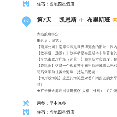
住宿：当地四星酒店
第7天
凯恩斯
布里斯班
D7
内陆航班待定
抵达后，游览：
【南岸公园】南岸公园是世界博览会的旧址，园内
【故事桥（远景）】故事桥是布里斯本非常著名的大
【车览市政厅广场（远景）】布里斯本市政厅，
【袋鼠角】这是一个观看整个布里斯班城市风光和
随后乘车前往黄金海岸，抵达后游览：
【海岸线海滩】这里的海滩面对着广阔蔚蓝的太平
时）
★打卡黄金海岸网红建筑Q1大楼（外观）--近距
用餐：早中晚餐
住宿：当地四星酒店