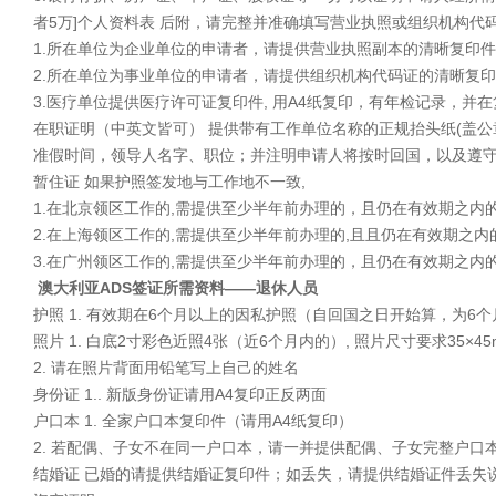
者5万]个人资料表 后附，请完整并准确填写营业执照或组织机构代
1.所在单位为企业单位的申请者，请提供营业执照副本的清晰复印
2.所在单位为事业单位的申请者，请提供组织机构代码证的清晰复
3.医疗单位提供医疗许可证复印件, 用A4纸复印，有年检记录，并
在职证明（中英文皆可） 提供带有工作单位名称的正规抬头纸(盖
准假时间，领导人名字、职位；并注明申请人将按时回国，以及遵守
暂住证 如果护照签发地与工作地不一致,
1.在北京领区工作的,需提供至少半年前办理的，且仍在有效期之内
2.在上海领区工作的,需提供至少半年前办理的,且且仍在有效期之内
3.在广州领区工作的,需提供至少半年前办理的，且仍在有效期之内
澳大利亚ADS签证所需资料――退休人员
护照 1. 有效期在6个月以上的因私护照（自回国之日开始算，为6
照片 1. 白底2寸彩色近照4张（近6个月内的）, 照片尺寸要求35×45
2. 请在照片背面用铅笔写上自己的姓名
身份证 1.. 新版身份证请用A4复印正反两面
户口本 1. 全家户口本复印件（请用A4纸复印）
2. 若配偶、子女不在同一户口本，请一并提供配偶、子女完整户
结婚证 已婚的请提供结婚证复印件；如丢失，请提供结婚证件丢失