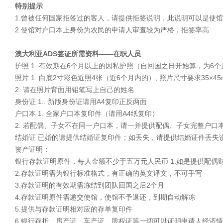
特别提示
1.曾被任何国家拒签过的客人，请提供拒签说明，此说明可以是使
2.使馆对户口本上身份为农民的申请人审查较为严格，拒签率高
澳大利亚ADS签证所需资料――在职人员
护照 1. 有效期在6个月以上的因私护照（自回国之日开始算，为6
照片 1. 白底2寸彩色近照4张（近6个月内的）, 照片尺寸要求35×45
2. 请在照片背面用铅笔写上自己的姓名
身份证 1.. 新版身份证请用A4复印正反两面
户口本 1. 全家户口本复印件（请用A4纸复印）
2. 若配偶、子女不在同一户口本，请一并提供配偶、子女完整户
结婚证 已婚的请提供结婚证复印件；如丢失，请提供结婚证件丢失
资产证明：
银行存款证明原件，每人金额不少于五万元人民币 1.如是提供配
2.存款证明需为银行标准格式，有正确的英文译文，不可手写
3.存款证明的有效期需冻结到团队回国之后2个月
4.存款证明原件需递交使馆，使馆不予退还，到期自动解冻
5.提供与存款证明相对应的存单复印件
6.银行存折、房产证、车产证、股权证等一切可以证明申请人经济