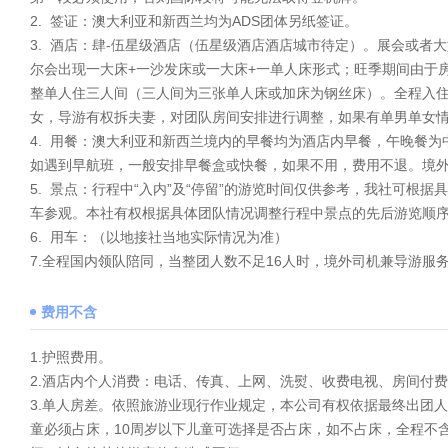
2. 签证：澳大利亚和新西兰均为ADS团体另纸签证。
3. 酒店：肆-伍星级酒店（伍星级酒店酒店城市待定）。展会或
尔会出现一大床+一沙发床或一大床+一单人床形式；旺季期间由于
整单人住三人间（三人间为三张单人床或加床为钢丝床）。全程入
女，导游有权拆夫妻，对团队房间安排进行调整，如果有单男单女情
4. 用餐：澳大利亚和新西兰境内的早餐均为酒店内早餐，午晚餐为
如遇到早航班，一般安排早餐盒或快餐，如果不用，费用不退。境外
5. 景点：行程中“入内”及“停留”的游览时间仅供参考，我社可根
车参观。本社有权根据具体团队情况调整行程中景点的先后游览顺
6. 用车：（以地接社当地实际情况为准）
7.全程国内领队陪同，当整团人数不足16人时，境外司机兼导游服
费用不含
1.护照费用。
2.酒店内个人消费：电话、传真、上网、洗熨、收费电视、房间付
3.单人房差。依照旅游业现行作业规定，本公司有权依据最终出团
童必须占床，10周岁以下儿童可选择是否占床，如不占床，全程不