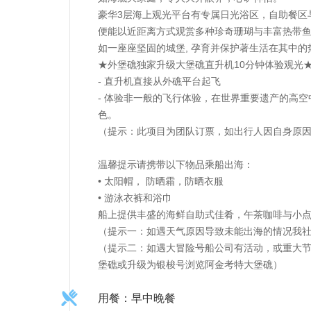
豪华3层海上观光平台有专属日光浴区，自助餐区
便能以近距离方式观赏多种珍奇珊瑚与丰富热带
如一座座坚固的城堡, 孕育并保护著生活在其中的
★外堡礁独家升级大堡礁直升机10分钟体验观光
- 直升机直接从外礁平台起飞
- 体验非一般的飞行体验，在世界重要遗产的高
色。
（提示：此项目为团队订票，如出行人因自身原
温馨提示请携带以下物品乘船出海：
• 太阳帽， 防晒霜，防晒衣服
• 游泳衣裤和浴巾
船上提供丰盛的海鲜自助式佳肴，午茶咖啡与小
（提示一：如遇天气原因导致未能出海的情况我
（提示二：如遇大冒险号船公司有活动，或重大节
堡礁或升级为银梭号浏览阿金考特大堡礁）
用餐：早中晚餐