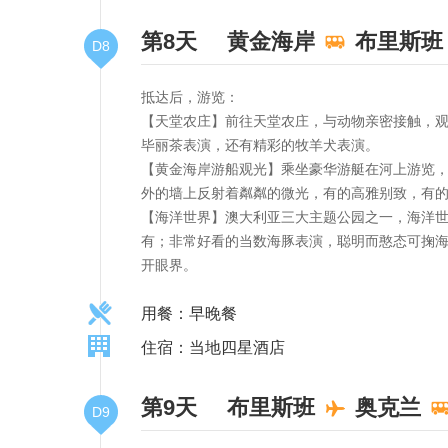
第8天
黄金海岸
布里斯班
D8
抵达后，游览：
【天堂农庄】前往天堂农庄，与动物亲密接触，
毕丽茶表演，还有精彩的牧羊犬表演。
【黄金海岸游船观光】乘坐豪华游艇在河上游览
外的墙上反射着粼粼的微光，有的高雅别致，有的豪
【海洋世界】澳大利亚三大主题公园之一，海洋世界
有；非常好看的当数海豚表演，聪明而憨态可掬
开眼界。
用餐：早晚餐
住宿：当地四星酒店
第9天
布里斯班
奥克兰
D9