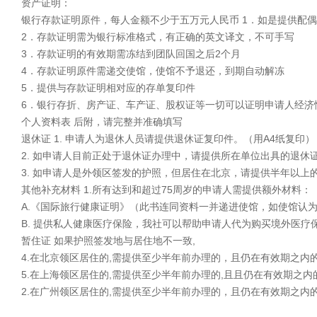
资产证明：
银行存款证明原件，每人金额不少于五万元人民币 1．如是提供配
2．存款证明需为银行标准格式，有正确的英文译文，不可手写
3．存款证明的有效期需冻结到团队回国之后2个月
4．存款证明原件需递交使馆，使馆不予退还，到期自动解冻
5．提供与存款证明相对应的存单复印件
6．银行存折、房产证、车产证、股权证等一切可以证明申请人经济
个人资料表 后附，请完整并准确填写
退休证 1. 申请人为退休人员请提供退休证复印件。（用A4纸复印）
2. 如申请人目前正处于退休证办理中，请提供所在单位出具的退休
3. 如申请人是外领区签发的护照，但居住在北京，请提供半年以上
其他补充材料 1.所有达到和超过75周岁的申请人需提供额外材料：
A.《国际旅行健康证明》（此书连同资料一并递进使馆，如使馆认
B. 提供私人健康医疗保险，我社可以帮助申请人代为购买境外医疗
暂住证 如果护照签发地与居住地不一致,
4.在北京领区居住的,需提供至少半年前办理的，且仍在有效期之内
5.在上海领区居住的,需提供至少半年前办理的,且且仍在有效期之内
2.在广州领区居住的,需提供至少半年前办理的，且仍在有效期之内