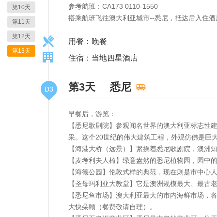
参考航班：CA173 0110-1550
第10天
搭乘航班飞往澳大利亚城市--悉尼，抵达后入住酒
第11天
第12天
用餐：晚餐
第13天
住宿：当地四星酒店
第3天
悉尼
D3
早餐后，游览：
【悉尼歌剧院】参观闻名世界的澳大利亚标志性建
采。这个20世纪的伟大建筑工程，外观仿佛是巨
【海港大桥（远景）】紧挨着悉尼歌剧院，澳洲
【麦考利夫人椅】绿意盎然的悉尼植物园，园中的
【海德公园】伦敦式样的典范，现在则是市中心人
【圣母玛利亚大教堂】它是澳洲规模最大、最古
【悉尼鱼市场】澳大利亚最大的市内海鲜市场，
大快朵颐（餐费敬请自理）。