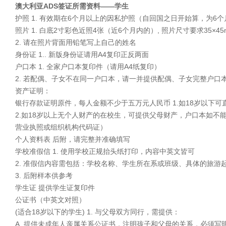
澳大利亚ADS签证所需资料――学生
护照 1. 有效期在6个月以上的因私护照（自回国之日开始算，为6
照片 1. 白底2寸彩色近照4张（近6个月内的）, 照片尺寸要求35×45
2. 请在照片背面用铅笔写上自己的姓名
身份证 1.. 新版身份证请用A4复印正反两面
户口本 1. 全家户口本复印件（请用A4纸复印）
2. 若配偶、子女不在同一户口本，请一并提供配偶、子女完整户
资产证明：
银行存款证明原件，每人金额不少于五万元人民币 1.如18岁以下
2.如18岁以上无个人财产的在校生，可提供父母财产，户口本如
营业执照或组织机构代码证）
个人资料表 后附，请完整并准确填写
学校准假信 1. 使用学校正规抬头纸打印，内容中英文皆可
2. 准假信内容需包括：学校名称、学生所在系或班级、具体的旅
3. 后附样本供参考
学生证 提供学生证复印件
公证书（中英文对照）
(适合18岁以下的学生) 1. 与父母双方同行，需提供：
A. 提供未成年人亲属关系公证书，注明孩子和父母的关系，必须写