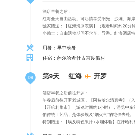
酒店早餐之后：
红海全天自由活动。可尽情享受阳光、沙滩、海
独家赠送：【红海海豚表演】（观看时间约20分
小贴士：自由活动期间不含车、导游。红海酒店
用餐：早中晚餐
住宿：萨尔哈希什古宫度假村
第9天
红海
开罗
D9
酒店早餐之后前往开罗：
午餐后前往开罗老城区，【阿兹哈尔清真寺】（入
【汗哈利集市】（游览时间约1小时），游览中东
伯传统工艺品，是体验埃及“烟火气”的绝佳去处。
特别赠送：【埃及特色果汁+水烟体验】在汗哈利