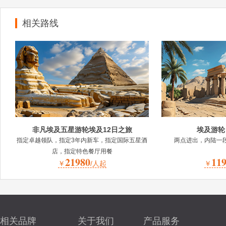
相关路线
非凡埃及五星游轮埃及12日之旅
埃及游轮 1
指定卓越领队，指定3年内新车，指定国际五星酒
两点进出，内陆一
店，指定特色餐厅用餐
21980
11
￥
/人起
￥
相关品牌
关于我们
产品服务