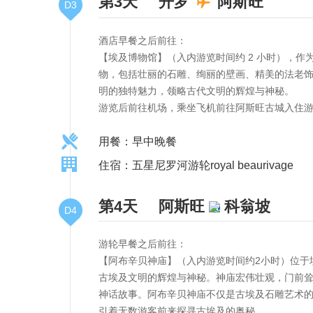
第3天
开罗
阿斯旺
D3
酒店早餐之后前往：
【埃及博物馆】（入内游览时间约 2 小时），
物，包括壮丽的石雕、绚丽的壁画、精美的法老
明的独特魅力，领略古代文明的辉煌与神秘。
游览后前往机场，乘坐飞机前往阿斯旺古城入住
用餐：早中晚餐
住宿：五星尼罗河游轮royal beaurivage
第4天
阿斯旺
科翁坡
D4
游轮早餐之后前往：
【阿布辛贝神庙】（入内游览时间约2小时）位于
古埃及文明的辉煌与神秘。神庙宏伟壮观，门前
神话故事。阿布辛贝神庙不仅是古埃及石雕艺术
引着无数游客前来探寻古埃及的奥秘。