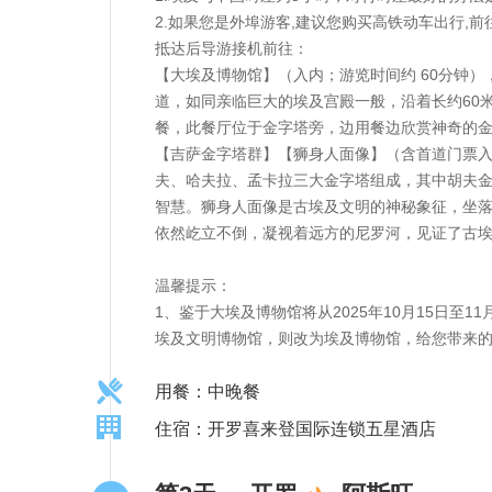
2.如果您是外埠游客,建议您购买高铁动车出行,
抵达后导游接机前往：
【大埃及博物馆】（入内；游览时间约 60分钟）
道，如同亲临巨大的埃及宫殿一般，沿着长约60
餐，此餐厅位于金字塔旁，边用餐边欣赏神奇的
【吉萨金字塔群】【狮身人面像】（含首道门票入
夫、哈夫拉、孟卡拉三大金字塔组成，其中胡夫金字
智慧。狮身人面像是古埃及文明的神秘象征，坐
依然屹立不倒，凝视着远方的尼罗河，见证了古
温馨提示：
1、鉴于大埃及博物馆将从2025年10月15日
埃及文明博物馆，则改为埃及博物馆，给您带来
用餐：中晚餐
住宿：开罗喜来登国际连锁五星酒店