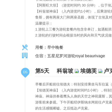
【阿斯旺大坝】（游览时间约 30 分钟），位于
【科翁坡神庙】（入内游览约1小时），后乘游轮
鲁斯，拥有两座大门和两座圣殿，体现了古埃及
温馨提示：
1.游轮上三餐为游轮套餐内包含非单订，如遇航
2.游轮的行驶时间会根据当时的风向和天气状况
用餐：早中晚餐
住宿：五星尼罗河游轮royal beaurivage
第5天
科翁坡
埃德芙
卢
D5
早餐后开船前往埃德夫：特别安排乘坐马车往返（
【埃德芙神庙】（入内游览时间约1小时），特别
神庙。神庙供奉着鹰头人身的天空之神荷露斯，
游客前来参观。下午开船经伊斯纳水闸前往卢克
的生活感慨唏嘘。之后抵达卢克索。