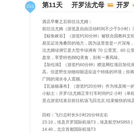
第11天
开罗法尤母
开罗
D11
酒店早餐之后前往法尤姆：
前往法尤姆（游览及自由活动时间不少于3小时）
【鲸鱼峡谷】（游览约30分钟）被联合国教科文
易见证沧海桑田的地方，因为这里曾是一片深海，
法尤姆绿洲它是⼤型半绿洲有 70 公⾥宽、60
盘坐，享受特色BBQ美食，别有一番风味。
【加伦湖】（游览约60分钟）赠送网红项目加伦
⾼。但是野⽣动物却能适应这个特殊的环境；你
⼴阔的湖⽔令⼈震撼。
【瓦迪杨瀑布】（游览约20分钟）作为埃及唯一
小贴士：开罗/法尤姆正常行车时间约2 小时（
景点游览结束后前往机场飞回北京,结束愉快的埃
回程：飞行总时长9小时20分钟左右
23:10，埃及开罗国际机场T3，埃及航空MS955 |
14:40，北京首都国际机场T3