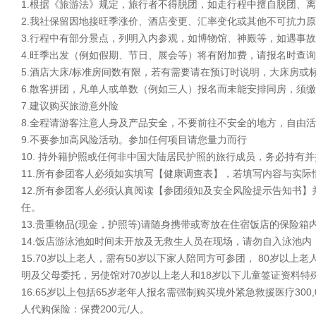
1.根据《旅游法》规定，旅行者不得脱团，如走行程中擅自脱团、
2.我社保留因地接旺季涨价、酒店变更、汇率变化或其他不可抗力
3.行程中有部分景点，列明入内参观，如博物馆、神殿等，如遇事
4.旺季出发（例如假期、节日、展会等）将有附加费，请报名时查询
5.酒店大床/标准房间数有限，若有需要请在预订时说明，大床房或标准
6.散客拼团，凡单人或单数（例如三人）报名而未能安排同房，须
7.建议购买旅游意外险
8.全程请游客注意人身及产品安全，不要前往不安全的地方，自由
9.不要参加高风险活动。参加任何项目请您量力而行
10. 持外籍护照或任何非中国大陆居民护照的旅行成员，务必持有
11.所有参团客人必须如实填写【健康调查表】，若填写内容与实
12.所有参团客人必须认真阅读【参团须知及安全风险提示告知书
任。
13.贵重物品(现金，护照等)请随身携带或寄放在住宿饭店的保险
14.饭店游泳池如时间未开放及无救生人员在现场，请勿自入泳池
15.70岁以上老人，需有50岁以下家人陪同方可参团， 80岁
明及父母委托，另使馆对70岁以上老人和18岁以下儿童签证资料特
16.65岁以上包括65岁老年人报名需强制购买境外紧急救援医疗30
人代购保险：保费200元/人。