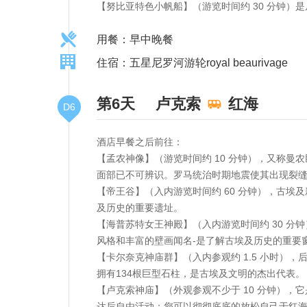
【努比亚特色小帆船】（游览时间约 30 分钟
用餐：早中晚餐
住宿：五星尼罗河游轮royal beaurivage
第6天
卢克索
红海
D6
酒店早餐之后前往：
【孟农神像】（游览时间约 10 分钟），又称
面部已不可辨识。罗马统治时期地震使其出现裂缝
【帝王谷】（入内游览时间约 60 分钟），古
及历史的重要遗址。
【海普苏特女王神殿】（入内游览时间约 30 分
风格和丰富的壁画闻名-是了解古埃及历史的重要
【卡尔奈克神庙群】（入内参观约 1.5 小时）
拥有134根巨型石柱，是古埃及文明的杰出代表。
【卢克索神庙】（外观参观不少于 10 分钟）
达后自由活动；您可以彻彻底底的放松自己于红