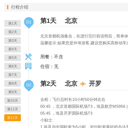
行程介绍
第1天
北京
D1
第1天
第2天
北京首都机场集合，在进行完行前说明后，简单休
第3天
温馨提示:如果您是外埠游客,建议您购买高铁动车
第4天
用餐：不含
第5天
住宿：无
第6天
第7天
第2天
北京
开罗
第8天
D2
第9天
去程：飞行总时长10小时50分钟左右
第10天
00:45 ，北京首都国际机场T3，埃及航空MS956 |
第11天
05:45 ，埃及开罗国际机场T3
第12天
小贴士:
1.埃及与中国时差为5小时，对付时差最好的办