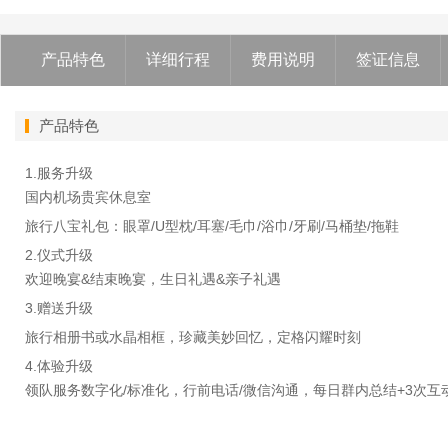
产品特色
详细行程
费用说明
签证信息
产品特色
1.服务升级
国内机场贵宾休息室
旅行八宝礼包：眼罩/U型枕/耳塞/毛巾/浴巾/牙刷/马桶垫/拖鞋
2.仪式升级
欢迎晚宴&结束晚宴，生日礼遇&亲子礼遇
3.赠送升级
旅行相册书或水晶相框，珍藏美妙回忆，定格闪耀时刻
4.体验升级
领队服务数字化/标准化，行前电话/微信沟通，每日群内总结+3次