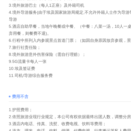
3.境外旅游巴士（每人1正座）及外籍司机
4.境外导游服务(由于埃及国家旅游局规定,不允许外籍人士作为导游
导游
5.酒店自助早餐，当地午晚餐或中餐、（中餐：八菜一汤，10人
弃用餐，则餐费不退)。
6.行程中所列入内参观景点首道门票；（如因自身原因放弃参观，
7.旅行社责任险；
8.境外旅游意外伤害保险（需自行理赔）；
9.5G流量卡每人一张
10.埃及签证费
11.司机/导游综合服务费
费用不含
1.护照费用；
2.依照旅游业现行业规定，本公司有权依据最终出团人数，调整分房
3.酒店内电话、传真、洗熨、收费电视、饮料等费用；
4.洗衣，理发，电话，饮料，烟酒，付费电视，行李搬运等私人费