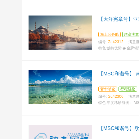
【大洋宪章号】亚
海上公务舱
超高满意
编号:
GL42312
满意度
特色:
独特优势 ◉ 金牌
【MSC和谐号】 
奢华邮轮
行程轻松
编号:
GL42306
满意度
特色:
年度稀缺航线： M
【MSC和谐号】欧