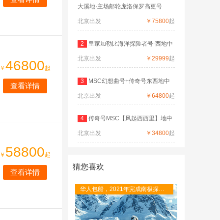
大溪地·主场邮轮庞洛保罗高更号
北京出发
￥75800
起
2
皇家加勒比海洋探险者号-西地中
北京出发
海
￥29999
起
46800
￥
起
3
MSC幻想曲号+传奇号东西地中
查看详情
北京出发
海双船
￥64800
起
4
传奇号MSC【风起西西里】地中
北京出发
海环
￥34800
起
58800
￥
起
猜您喜欢
查看详情
华人包船，2021年完成南极探险
首航，探险邮轮的最高抗冰等级
1A