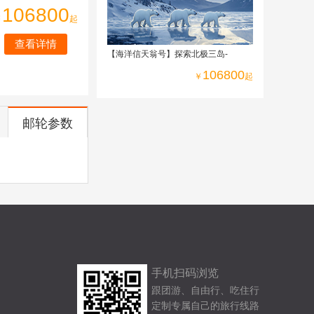
106800
￥
起
查看详情
【海洋信天翁号】探索北极三岛-
106800
￥
起
邮轮参数
手机扫码浏览
跟团游、自由行、吃住行
定制专属自己的旅行线路