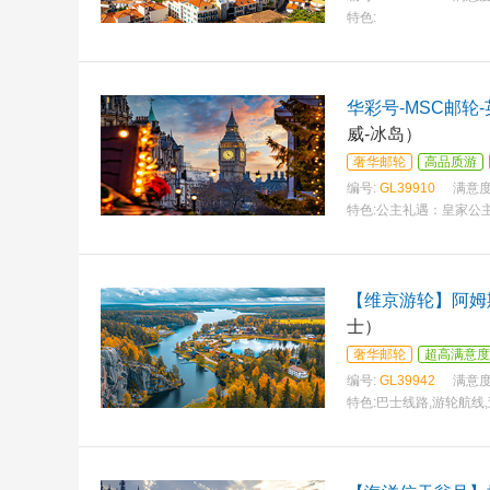
特色:
华彩号-MSC邮轮
威-冰岛）
奢华邮轮
高品质游
编号:
GL39910
满意度
特色:
公主礼遇：皇家公主号
形传承
【维京游轮】阿姆
士）
奢华邮轮
超高满意度
编号:
GL39942
满意度
特色:
巴士线路,游轮航线