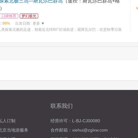
探索北极三岛---斯瓦尔巴群岛
（途径：斯瓦尔巴群岛+格
麦）
口碑推荐
梦幻极光
:
99%
出发日期:
更多
人类探索北极的足迹，朝着近北纬80°区域前进；观斯瓦尔巴：欣赏秋季日落
联系我们
私人订制
经营许可：L-BJ-CJ00080
北京当地游服务
合作邮箱：xiehui@zglxw.com