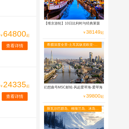
【维京游轮】10日比利时与经典莱茵
38149
64800
￥
起
￥
起
希腊深度全景-土耳其纵览欧亚-意
查看详情
大利南北串联-的里雅斯特-威尼斯
24335
￥
起
幻想曲号MSC邮轮-风起爱琴海-爱琴海
39800
查看详情
￥
起
斯瓦尔巴群岛、格陵兰岛、冰岛
参观闻名世界的小美人鱼铜像 黄
金圈