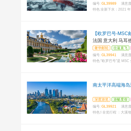
编号:
GL39989
满意度
特色:
全新下水：2021
【欧罗巴号-MS
法国 意大利 马耳
奢华邮轮
往返直飞
编号:
GL39941
满意度
特色:
“欧罗巴号”是 M
南太平洋高端海岛
深度游览
游艇度假
编号:
GL39921
满意度
特色:
l 全览行程 ：大