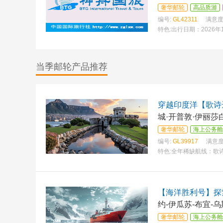
奢华邮轮
高品质游
编号:
GL42311
满意度
特色:
出行日期：2026年
式讲解
当季邮轮产品推荐
穿越印度洋【歌诗
城·开普敦·伊丽莎
比）
奢华邮轮
海上公务舱
编号:
GL39917
满意度
特色:
全年稀缺航线：歌
【海洋胜利号】探索
约-伊瓜苏-布宜-
奢华邮轮
海上公务舱