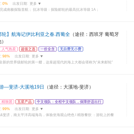
:
0%
出发日期:
更多
 年完成南极探险首航； 抗冰等级：探险邮轮的最高抗冰等级 1A；
C邮轮】航海记伊比利亚之春.西葡全
（途径：西班牙 葡萄牙
他）
人气热卖
超值之选
一价全含
无自费无小费
:
98%
出发日期:
更多
SC 全新的世界级邮轮的第一艘，这座超现代的海上大都会堪称为“未来邮轮”
游—斐济-大溪地19日
（途径：大溪地-斐济）
精致团
五星产品
中文领队：全程中文领队，保障舒适出行
:
99%
出发日期:
更多
溪地&斐济，南太平洋高端海岛，体验坐海观山绝色 l 精致餐饮 ：游轮上的餐