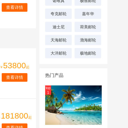
诺唯真
极致邮轮
查看详情
夸克邮轮
嘉年华
迪士尼
荷美邮轮
天海邮轮
渤海邮轮
大洋邮轮
极地邮轮
53800
￥
起
热门产品
查看详情
top
1
181800
￥
起
查看详情