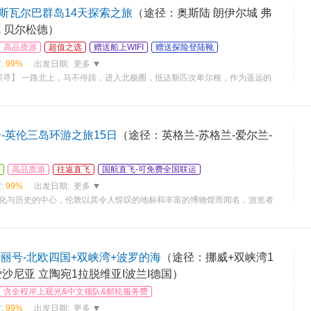
斯瓦尔巴群岛14天探索之旅
（途径：奥斯陆 朗伊尔城 弗
 贝尔松德）
高品质游
超值之选
赠送船上WIFI
赠送探险登陆靴
:
99%
出发日期:
更多
探寻】 一路北上，马不停蹄，进入北极圈，抵达斯匹次卑尔根，作为遥远的
-英伦三岛环游之旅15日
（途径：英格兰-苏格兰-爱尔兰-
高品质游
往返直飞
国航直飞-可免费全国联运
:
99%
出发日期:
更多
球文化与历史的中心，伦敦以其令人惊叹的地标和丰富的博物馆而闻名，游览者
丽号-北欧四国+双峡湾+波罗的海
（途径：挪威+双峡湾1
爱沙尼亚 立陶宛1拉脱维亚I波兰I德国）
含全程岸上观光&中文领队&邮轮服务费
:
99%
出发日期:
更多