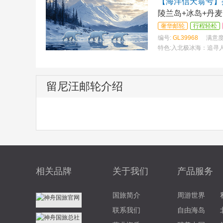
【海洋信天翁号】
陵兰岛+冰岛+丹
奢华邮轮
行程轻松
编号:
GL39968
满意度
特色:
入北极冰海：追寻
留尼汪邮轮介绍
相关品牌
关于我们
产品服务
国旅简介
周游世界
联系我们
自由海岛