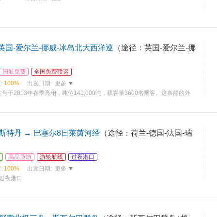
-英国-爱尔兰-挪威-冰岛北大西洋巡
（途径：英国-爱尔兰-挪
国航免费
全国免费联运
:
100%
出发日期:
更多
于2013年春季亮相，吨位141,000吨，载客量3600名乘客。这条船的外
斯特丹 → 巴塞尔8日莱茵河经
（途径：荷兰-德国-法国-瑞
高品质游
游轮航线
过夜港口
:
100%
出发日期:
更多
,过夜港口