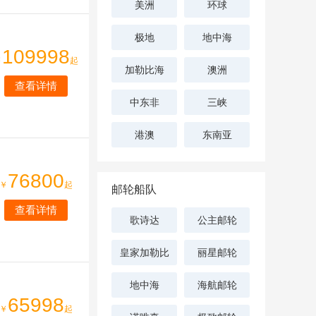
美洲
环球
极地
地中海
109998
￥
起
加勒比海
澳洲
查看详情
中东非
三峡
港澳
东南亚
76800
￥
起
邮轮船队
查看详情
歌诗达
公主邮轮
皇家加勒比
丽星邮轮
地中海
海航邮轮
65998
￥
起