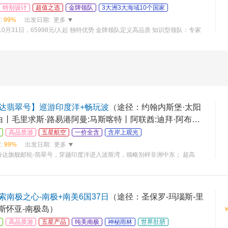
特别设计
超值之选
金牌领队
3大洲3大海域10个国家
:
99%
出发日期:
更多
10月31日，65998元/人起 独特优势 金牌领队定义高品质 知识型领队：专家
达翡翠号】巡游印度洋+畅玩波
（途径：约翰内斯堡·太阳
白丨毛里求斯·路易港阿曼:马斯喀特丨阿联酋:迪拜·阿布扎
高品质游
五星航空
一价全含
含岸上观光
:
99%
出发日期:
更多
诗达旗舰邮轮-翡翠号，穿越印度洋进入波斯湾，领略别样非洲中东； 超高
南极之心-南极+南美6国37日
（途径：圣保罗-玛瑙斯-里
乌斯怀亚-南极岛）
高品质游
五星产品
纯美南极
神秘雨林
世界肚脐