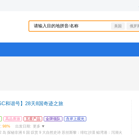
美国
俄罗
SC和谐号】28天8国奇迹之旅
高品质游
五星产品
金牌领队
含岸上观光
:
98%
出发日期:
更多
2 岛 探秘非洲 6 国 叹赏 9 大自然史诗 苏丝斯黎：绯红沙漠 鲸湾港：泻湖火