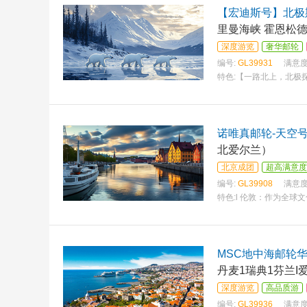
【宏迪斯号】北极
里曼海峡 霍恩松德
深度游览
奢华邮轮
编号:
GL39931
满意度
特色:
【一路北上，北极
诺唯真邮轮-天空号
北爱尔兰）
北京成团
超高满意度
编号:
GL39908
满意度
特色:
l 伦敦：作为全
MSC地中海邮轮华
丹麦1瑞典1芬兰I
深度游览
高品质游
编号:
GL39936
满意度