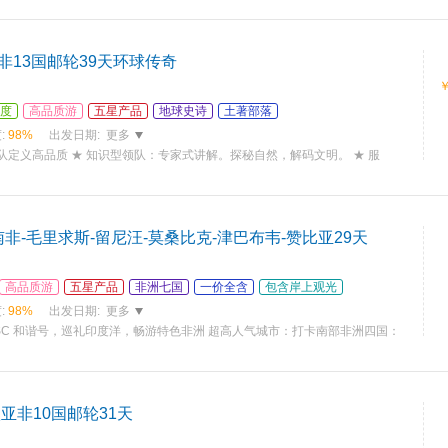
非13国邮轮39天环球传奇
度
高品质游
五星产品
地球史诗
土著部落
:
98%
出发日期:
更多
领队定义高品质 ★ 知识型领队：专家式讲解。探秘自然，解码文明。 ★ 服
南非-毛里求斯-留尼汪-莫桑比克-津巴布韦-赞比亚29天
高品质游
五星产品
非洲七国
一价全含
包含岸上观光
:
98%
出发日期:
更多
SC 和谐号，巡礼印度洋，畅游特色非洲 超高人气城市：打卡南部非洲四国：
亚非10国邮轮31天