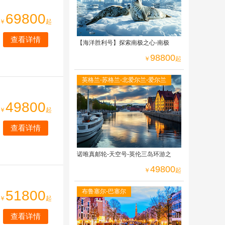
69800
￥
起
查看详情
【海洋胜利号】探索南极之心-南极
98800
￥
起
英格兰-苏格兰-北爱尔兰-爱尔兰
49800
￥
起
查看详情
诺唯真邮轮-天空号-英伦三岛环游之
49800
￥
起
51800
布鲁塞尔-巴塞尔
￥
起
查看详情