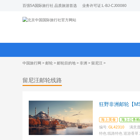
百强5A国际旅行社 品质旅游首选
业务许可证:L-BJ-CJ00080
中国旅行网
>
邮轮
>
邮轮目的地
>
非洲
>
留尼汪
>
留尼汪邮轮线路
狂野非洲邮轮【M
海上美食
海上公务舱
编号:
GL42310
满意度
特色:
线路特色 巡游香草 