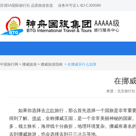
百强5A国际旅行社 品质旅游首选
业务许可证:L-BJ-CJ00080
中国旅行网
>
挪威旅游
>
挪威旅游指南
> 在挪威买什么划算
在挪
来源：北京旅行社
如果你选择去
北欧
旅行，那么首先选择一个国旅是非常重
得到了解。
挪威
，全称挪威王国，是一个非常美丽神秘的国家。
多，领土狭长，海岸线十分曲折，地理环境复杂。挪威有著名
去到挪威旅游，也会选择去到
芬兰
冰岛
等地。