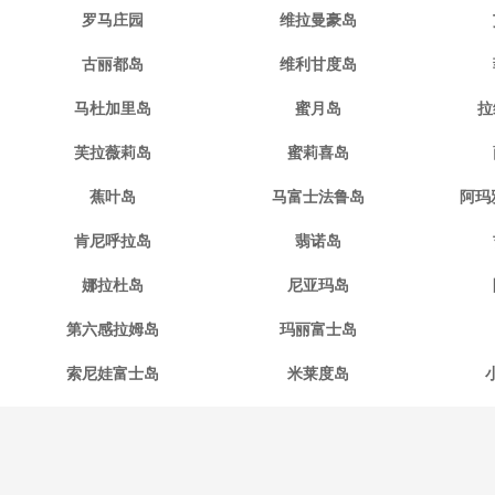
罗马庄园
维拉曼豪岛
古丽都岛
维利甘度岛
马杜加里岛
蜜月岛
拉
芙拉薇莉岛
蜜莉喜岛
蕉叶岛
马富士法鲁岛
阿玛
肯尼呼拉岛
翡诺岛
娜拉杜岛
尼亚玛岛
第六感拉姆岛
玛丽富士岛
索尼娃富士岛
米莱度岛