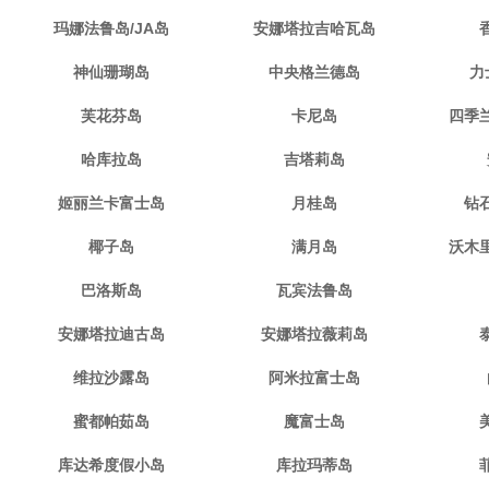
玛娜法鲁岛/JA岛
安娜塔拉吉哈瓦岛
神仙珊瑚岛
中央格兰德岛
力
芙花芬岛
卡尼岛
四季
哈库拉岛
吉塔莉岛
姬丽兰卡富士岛
月桂岛
钻
椰子岛
满月岛
沃木
巴洛斯岛
瓦宾法鲁岛
安娜塔拉迪古岛
安娜塔拉薇莉岛
维拉沙露岛
阿米拉富士岛
蜜都帕茹岛
魔富士岛
库达希度假小岛
库拉玛蒂岛