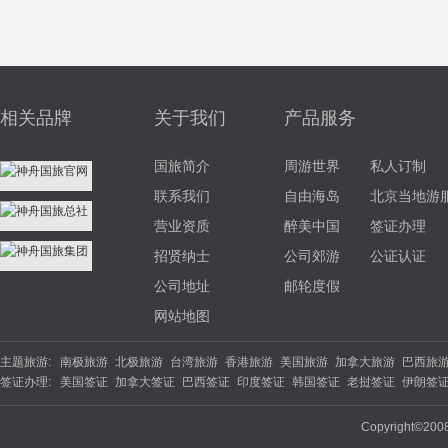
相关品牌
关于我们
产品服务
国旅简介
周游世界
私人订制
联系我们
自由海岛
北京当地游
营业资质
醉美中国
签证办理
招贤纳士
公司郊游
公证认证
公司地址
邮轮度假
网站地图
主题旅游:
南极旅游
北极旅游
台湾旅游
香港旅游
美国旅游
加拿大旅游
巴西旅
签证办理:
美国签证
加拿大签证
巴西签证
印度签证
韩国签证
老挝签证
伊朗签
游
北欧旅游
东欧旅游
俄罗斯旅游
土耳其旅游
英国旅游
法国旅游
德
签证
坦桑尼亚
南非签证
埃塞俄比亚
西班牙签证
丹麦签证
波兰签证
夏威夷旅游
云南旅游
海南旅游
苏杭旅游
福建旅游
广西旅游
陕西旅
Copyright©200