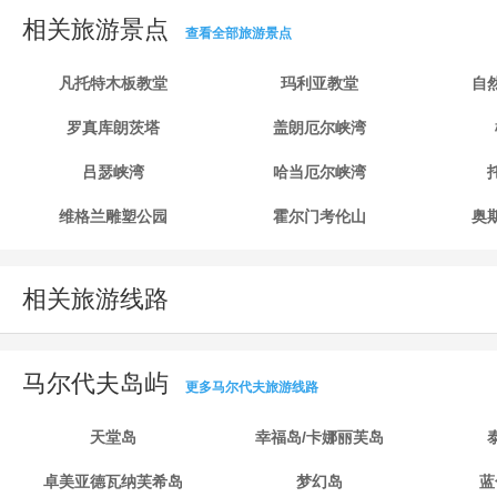
相关旅游景点
查看全部旅游景点
凡托特木板教堂
玛利亚教堂
自
罗真库朗茨塔
盖朗厄尔峡湾
吕瑟峡湾
哈当厄尔峡湾
维格兰雕塑公园
霍尔门考伦山
奥
相关旅游线路
马尔代夫岛屿
更多马尔代夫旅游线路
天堂岛
幸福岛/卡娜丽芙岛
卓美亚德瓦纳芙希岛
梦幻岛
蓝