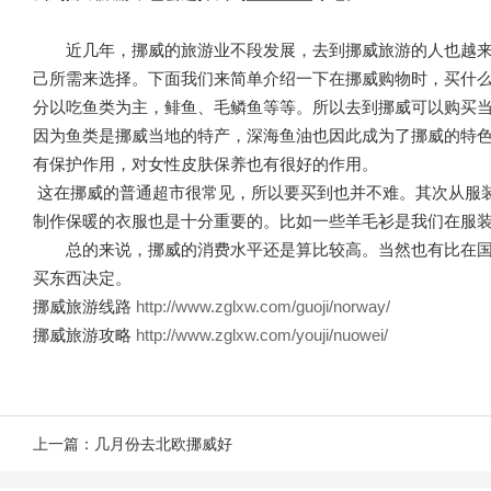
近几年，挪威的旅游业不段发展，去到挪威旅游的人也越
己所需来选择。下面我们来简单介绍一下在挪威购物时，买什
分以吃鱼类为主，鲱鱼、毛鳞鱼等等。所以去到挪威可以购买
因为鱼类是挪威当地的特产，深海鱼油也因此成为了挪威的特
有保护作用，对女性皮肤保养也有很好的作用。
这在挪威的普通超市很常见，所以要买到也并不难。其次从服
制作保暖的衣服也是十分重要的。比如一些羊毛衫是我们在服
总的来说，挪威的消费水平还是算比较高。当然也有比在
买东西决定。
挪威旅游线路
http://www.zglxw.com/guoji/norway/
挪威旅游攻略
http://www.zglxw.com/youji/nuowei/
上一篇：
几月份去北欧挪威好