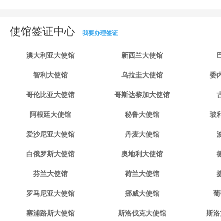
使馆签证中心
我要办理签证
澳大利亚大使馆
新西兰大使馆
智利大使馆
乌拉圭大使馆
委
哥伦比亚大使馆
哥斯达黎加大使馆
阿根廷大使馆
秘鲁大使馆
玻
爱沙尼亚大使馆
丹麦大使馆
白俄罗斯大使馆
奥地利大使馆
芬兰大使馆
荷兰大使馆
罗马尼亚大使馆
挪威大使馆
葡
塞浦路斯大使馆
斯洛伐克大使馆
斯洛