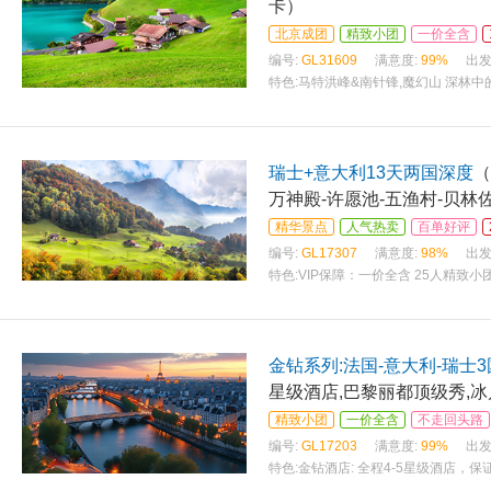
卡）
北京成团
精致小团
一价全含
编号:
GL31609
满意度:
99%
出发
特色:
马特洪峰&南针锋,魔幻山 深林
瑞士+意大利13天两国深度
（
万神殿-许愿池-五渔村-贝林
精华景点
人气热卖
百单好评
编号:
GL17307
满意度:
98%
出发
特色:
VIP保障：一价全含 25人精致小
金钻系列:法国-意大利-瑞士3
星级酒店,巴黎丽都顶级秀,
精致小团
一价全含
不走回头路
编号:
GL17203
满意度:
99%
出发
特色:
金钻酒店: 全程4-5星级酒店，保证