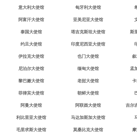
意大利大使馆
匈牙利大使馆
阿富汗大使馆
亚美尼亚大使馆
泰国大使馆
塔吉克斯坦大使馆
斯
约旦大使馆
印度尼西亚大使馆
伊拉克大使馆
也门大使馆
叙
尼泊尔大使馆
缅甸大使馆
孟
黎巴嫩大使馆
老挝大使馆
卡
菲律宾大使馆
朝鲜大使馆
阿曼大使馆
阿联酋大使馆
吉尔
利比里亚大使馆
马达加斯加大使馆
毛里求斯大使馆
莫桑比克大使馆
摩