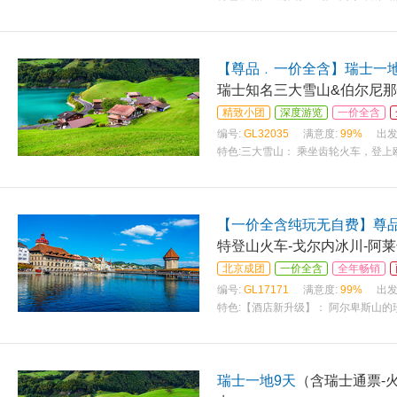
【尊品﹒一价全含】瑞士一地
瑞士知名三大雪山&伯尔尼那
精致小团
深度游览
一价全含
编号:
GL32035
满意度:
99%
出发
特色:
三大雪山： 乘坐齿轮火车，登
【一价全含纯玩无自费】尊
特登山火车-戈尔内冰川-阿莱
北京成团
一价全含
全年畅销
编号:
GL17171
满意度:
99%
出发
特色:
【酒店新升级】： 阿尔卑斯山的珍
瑞士一地9天
（含瑞士通票-火