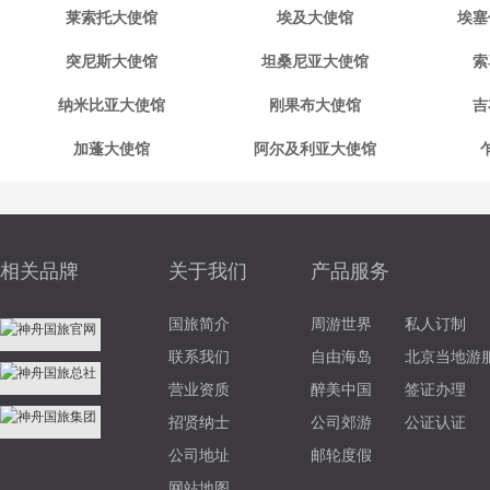
莱索托大使馆
埃及大使馆
埃塞
突尼斯大使馆
坦桑尼亚大使馆
索
纳米比亚大使馆
刚果布大使馆
吉
加蓬大使馆
阿尔及利亚大使馆
相关品牌
关于我们
产品服务
国旅简介
周游世界
私人订制
联系我们
自由海岛
北京当地游
营业资质
醉美中国
签证办理
招贤纳士
公司郊游
公证认证
公司地址
邮轮度假
网站地图