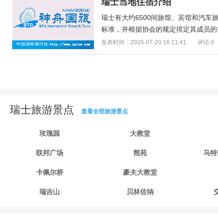
瑞士当地住宿介绍
瑞士有大约6500间旅馆、宾馆和汽
标准，并根据协会的规定排定其成员的等
发表时间：2026-07-20 16:11:41
评论 0
瑞士旅游景点
查看全部旅游景点
玫瑰园
大教堂
联邦广场
熊苑
马特
卡佩尔桥
豪夫大教堂
瑞吉山
贝林佐纳