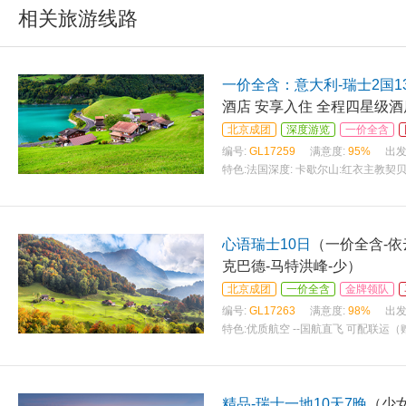
相关旅游线路
一价全含：意大利-瑞士2国1
北京成团
深度游览
一价全含
编号:
GL17259
满意度:
95%
出发
特色:
法国深度: 卡歇尔山:红衣主教
心语瑞士10日
（一价全含-依
克巴德-马特洪峰-少）
北京成团
一价全含
金牌领队
编号:
GL17263
满意度:
98%
出发
特色:
优质航空 --国航直飞 可配联运（
精品-瑞士一地10天7晚
（少