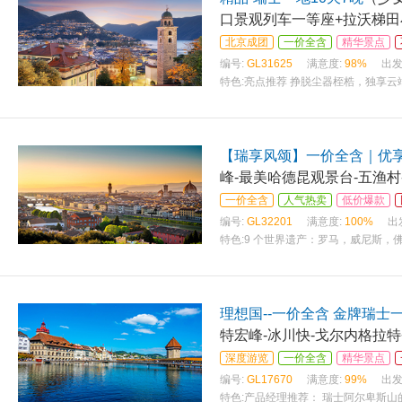
口景观列车一等座+拉沃梯田
北京成团
一价全含
精华景点
编号:
GL31625
满意度:
98%
出发
特色:
亮点推荐 挣脱尘器桎梏，独享云
【瑞享风颂】一价全含｜优
峰-最美哈德昆观景台-五渔村
一价全含
人气热卖
低价爆款
编号:
GL32201
满意度:
100%
出
特色:
9 个世界遗产：罗马，威尼斯，
理想国--一价全含 金牌瑞士
特宏峰-冰川快-戈尔内格拉
深度游览
一价全含
精华景点
编号:
GL17670
满意度:
99%
出发
特色:
产品经理推荐： 瑞士阿尔卑斯山