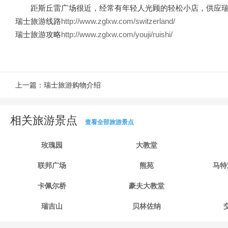
距斯丘雷广场很近，经常有年轻人光顾的轻松小店，供应
瑞士旅游线路
http://www.zglxw.com/switzerland/
瑞士旅游攻略
http://www.zglxw.com/youji/ruishi/
上一篇：
瑞士旅游购物介绍
相关旅游景点
查看全部旅游景点
玫瑰园
大教堂
联邦广场
熊苑
马特
卡佩尔桥
豪夫大教堂
瑞吉山
贝林佐纳