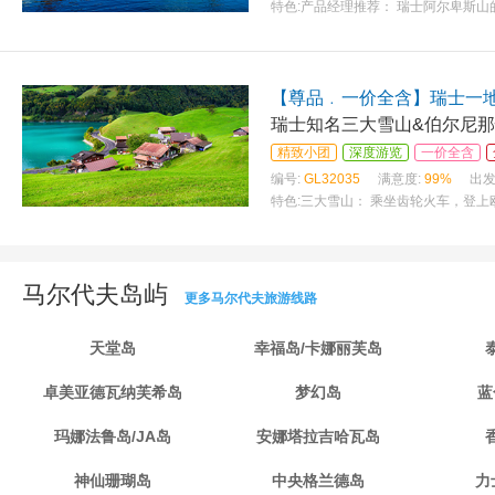
特色:
产品经理推荐： 瑞士阿尔卑斯山
【尊品﹒一价全含】瑞士一地
瑞士知名三大雪山&伯尔尼那
精致小团
深度游览
一价全含
编号:
GL32035
满意度:
99%
出发
特色:
三大雪山： 乘坐齿轮火车，登
马尔代夫岛屿
更多马尔代夫旅游线路
天堂岛
幸福岛/卡娜丽芙岛
卓美亚德瓦纳芙希岛
梦幻岛
蓝
玛娜法鲁岛/JA岛
安娜塔拉吉哈瓦岛
神仙珊瑚岛
中央格兰德岛
力