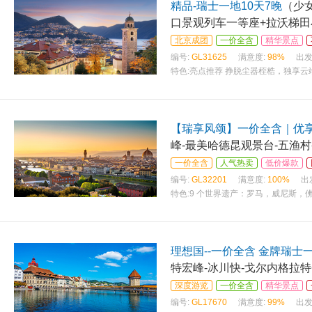
精品-瑞士一地10天7晚
（少
口景观列车一等座+拉沃梯田
北京成团
一价全含
精华景点
编号:
GL31625
满意度:
98%
出发
特色:
亮点推荐 挣脱尘器桎梏，独享云
【瑞享风颂】一价全含｜优
峰-最美哈德昆观景台-五渔村
一价全含
人气热卖
低价爆款
编号:
GL32201
满意度:
100%
出
特色:
9 个世界遗产：罗马，威尼斯，
理想国--一价全含 金牌瑞士
特宏峰-冰川快-戈尔内格拉
深度游览
一价全含
精华景点
编号:
GL17670
满意度:
99%
出发