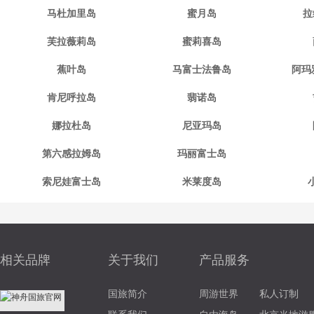
马杜加里岛
蜜月岛
拉
芙拉薇莉岛
蜜莉喜岛
蕉叶岛
马富士法鲁岛
阿玛
肯尼呼拉岛
翡诺岛
娜拉杜岛
尼亚玛岛
第六感拉姆岛
玛丽富士岛
索尼娃富士岛
米莱度岛
相关品牌
关于我们
产品服务
国旅简介
周游世界
私人订制