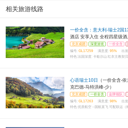
相关旅游线路
一价全含：意大利-瑞士2国1
北京成团
深度游览
一价全含
编号:
GL17259
满意度:
95%
出发
特色:
法国深度: 卡歇尔山:红衣主教
心语瑞士10日
（一价全含-依
克巴德-马特洪峰-少）
北京成团
一价全含
金牌领队
编号:
GL17263
满意度:
98%
出发
特色:
优质航空 --国航直飞 可配联运（