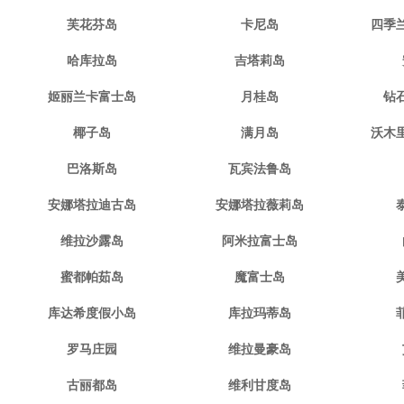
芙花芬岛
卡尼岛
四季
哈库拉岛
吉塔莉岛
姬丽兰卡富士岛
月桂岛
钻
椰子岛
满月岛
沃木
巴洛斯岛
瓦宾法鲁岛
安娜塔拉迪古岛
安娜塔拉薇莉岛
维拉沙露岛
阿米拉富士岛
蜜都帕茹岛
魔富士岛
库达希度假小岛
库拉玛蒂岛
罗马庄园
维拉曼豪岛
古丽都岛
维利甘度岛