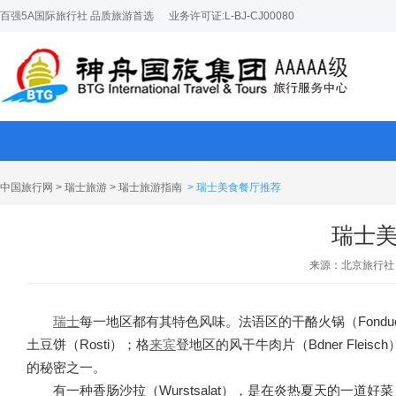
百强5A国际旅行社 品质旅游首选
业务许可证:L-BJ-CJ00080
中国旅行网
>
瑞士旅游
>
瑞士旅游指南
> 瑞士美食餐厅推荐
瑞士
来源：北京旅行社
瑞士
每一地区都有其特色风味。法语区的干酪火锅（Fondu
土豆饼（Rosti）；格
来宾
登地区的风干牛肉片（Bdner Fleis
的秘密之一。
有一种香肠沙拉（Wurstsalat），是在炎热夏天的一