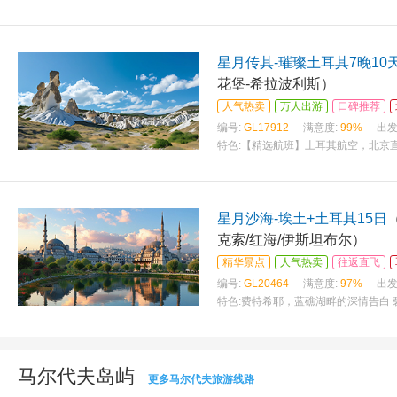
星月传其-璀璨土耳其7晚10
花堡-希拉波利斯）
人气热卖
万人出游
口碑推荐
编号:
GL17912
满意度:
99%
出发
特色:
【精选航班】土耳其航空，北京直
星月沙海-埃土+土耳其15日
克索/红海/伊斯坦布尔）
精华景点
人气热卖
往返直飞
编号:
GL20464
满意度:
97%
出发
特色:
费特希耶，蓝礁湖畔的深情告白
马尔代夫岛屿
更多马尔代夫旅游线路