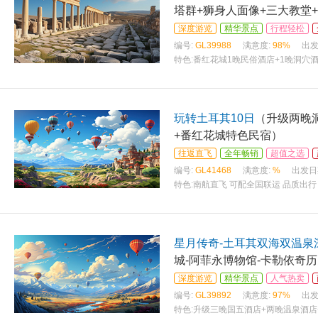
塔群+狮身人面像+三大教堂
深度游览
精华景点
行程轻松
编号:
GL39988
满意度:
98%
出发
特色:
番红花城1晚民俗酒店+1晚洞穴
玩转土耳其10日
（升级两晚洞
+番红花城特色民宿）
往返直飞
全年畅销
超值之选
编号:
GL41468
满意度:
%
出发日
特色:
南航直飞 可配全国联运 品质出
星月传奇-土耳其双海双温泉
城-阿菲永博物馆-卡勒依奇历
深度游览
精华景点
人气热卖
编号:
GL39892
满意度:
97%
出发
特色:
升级三晚国五酒店+两晚温泉酒店+