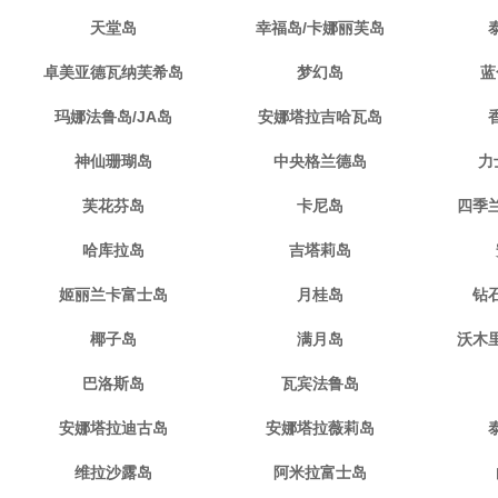
天堂岛
幸福岛/卡娜丽芙岛
卓美亚德瓦纳芙希岛
梦幻岛
蓝
玛娜法鲁岛/JA岛
安娜塔拉吉哈瓦岛
神仙珊瑚岛
中央格兰德岛
力
芙花芬岛
卡尼岛
四季
哈库拉岛
吉塔莉岛
姬丽兰卡富士岛
月桂岛
钻
椰子岛
满月岛
沃木
巴洛斯岛
瓦宾法鲁岛
安娜塔拉迪古岛
安娜塔拉薇莉岛
维拉沙露岛
阿米拉富士岛