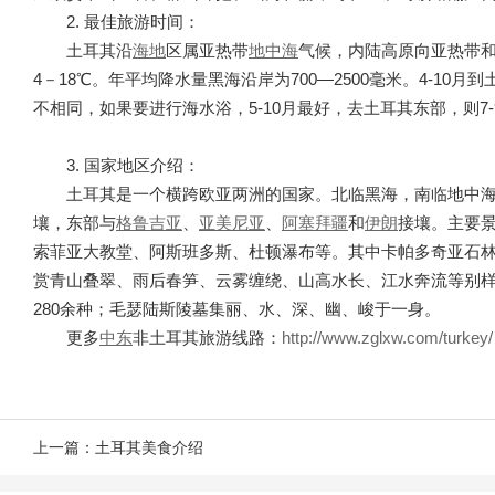
2. 最佳旅游时间：
土耳其沿
海地
区属亚热带
地中海
气候，内陆高原向亚热带和
4－18℃。年平均降水量黑海沿岸为700—2500毫米。4-1
不相同，如果要进行海水浴，5-10月最好，去土耳其东部，则7-
3. 国家地区介绍：
土耳其是一个横跨欧亚两洲的国家。北临黑海，南临地中
壤，东部与
格鲁吉亚
、
亚美尼亚
、
阿塞拜疆
和
伊朗
接壤。主要
索菲亚大教堂、阿斯班多斯、杜顿瀑布等。其中卡帕多奇亚石
赏青山叠翠、雨后春笋、云雾缠绕、山高水长、江水奔流等别
280余种；毛瑟陆斯陵墓集丽、水、深、幽、峻于一身。
更多
中东
非土耳其旅游线路：
http://www.zglxw.com/turkey/
上一篇：
土耳其美食介绍