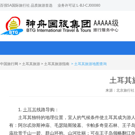
百强5A国际旅行社 品质旅游首选
业务许可证:L-BJ-CJ00080
中国旅行网
>
土耳其旅游
>
土耳其旅游指南
> 土耳其旅游地图查询
土耳其
来源：北京旅行社
1.
土耳其
线路导购：
土耳其独特的地理位置，宜人的气候条件使土耳其成为游
有：阿尔忒弥斯神庙、毛瑟陆斯陵墓、卡帕多奇亚石林、王子
庙欣赏千山一碧、群山环抱、山河壮丽；可在王子岛领略翻江