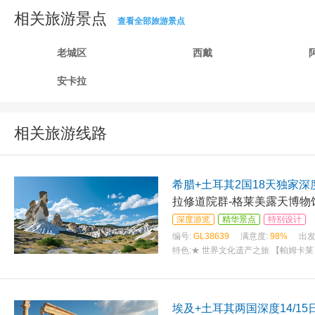
相关旅游景点
查看全部旅游景点
老城区
西戴
安卡拉
相关旅游线路
希腊+土耳其2国18天独家深
拉修道院群-格莱美露天博物
深度游览
精华景点
特别设计
编号:
GL38639
满意度:
98%
出发
特色:
★ 世界文化遗产之旅 【帕姆卡
埃及+土耳其两国深度14/15