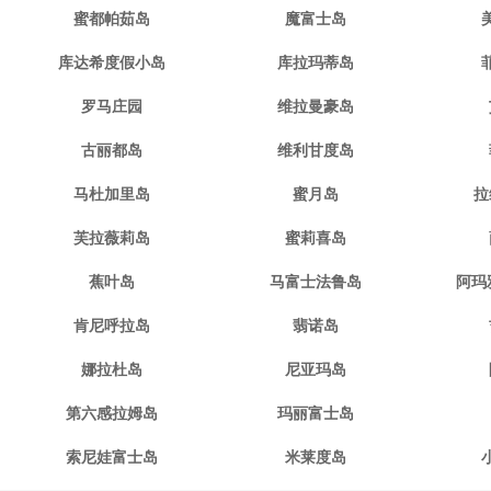
蜜都帕茹岛
魔富士岛
库达希度假小岛
库拉玛蒂岛
罗马庄园
维拉曼豪岛
古丽都岛
维利甘度岛
马杜加里岛
蜜月岛
拉
芙拉薇莉岛
蜜莉喜岛
蕉叶岛
马富士法鲁岛
阿玛
肯尼呼拉岛
翡诺岛
娜拉杜岛
尼亚玛岛
第六感拉姆岛
玛丽富士岛
索尼娃富士岛
米莱度岛