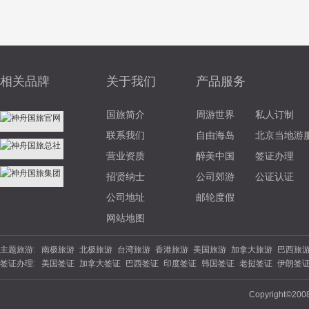
相关品牌
关于我们
产品服务
国旅简介
周游世界
私人订制
联系我们
自由海岛
北京当地游
营业资质
醉美中国
签证办理
招贤纳士
公司郊游
公证认证
公司地址
邮轮度假
网站地图
主题旅游:
南极旅游
北极旅游
台湾旅游
香港旅游
美国旅游
加拿大旅游
巴西旅
签证办理:
美国签证
加拿大签证
巴西签证
印度签证
韩国签证
老挝签证
伊朗签
游
北欧旅游
东欧旅游
俄罗斯旅游
土耳其旅游
英国旅游
法国旅游
德
签证
坦桑尼亚
南非签证
埃塞俄比亚
西班牙签证
丹麦签证
波兰签证
夏威夷旅游
云南旅游
海南旅游
苏杭旅游
福建旅游
广西旅游
陕西旅
Copyright©200