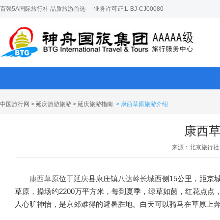
百强5A国际旅行社 品质旅游首选
业务许可证:L-BJ-CJ00080
中国旅行网
>
延庆旅游旅游
>
延庆旅游指南
> 康西草原旅游介绍
康西
来源：北京旅行社
康西草原
位于
延庆
县康庄镇
八达岭长城
西侧15公里，距京
草原，操场约2200万平方米，每到夏季，绿草如茵，红花点点
人心旷神怡，是京郊难得的避暑胜地。白天可以骑马在草原上