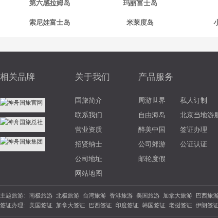
第六感拉姆岛
玛丽富士岛
索尼娃富士岛
米莱度岛
相关品牌
关于我们
产品服务
国旅简介
周游世界
私人订制
联系我们
自由海岛
北京当地游
营业资质
醉美中国
签证办理
招贤纳士
公司郊游
公证认证
公司地址
邮轮度假
网站地图
主题旅游:
南极旅游
北极旅游
台湾旅游
香港旅游
美国旅游
加拿大旅游
巴西旅
签证办理:
美国签证
加拿大签证
巴西签证
印度签证
韩国签证
老挝签证
伊朗签
游
北欧旅游
东欧旅游
俄罗斯旅游
土耳其旅游
英国旅游
法国旅游
德
签证
坦桑尼亚
南非签证
埃塞俄比亚
西班牙签证
丹麦签证
波兰签证
夏威夷旅游
云南旅游
海南旅游
苏杭旅游
福建旅游
广西旅游
陕西旅