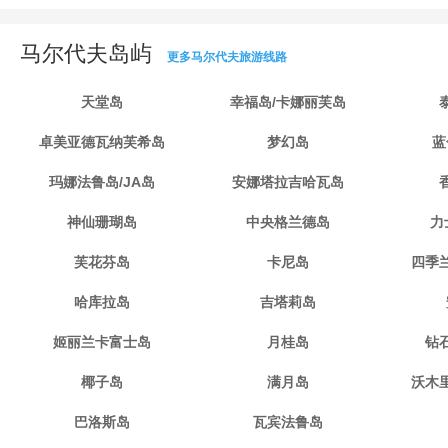
马尔代夫岛屿
更多马尔代夫旅游线路
天堂岛
幸福岛/卡娜丽芙岛
卓美亚德瓦纳芙希岛
梦幻岛
蓝
玛娜法鲁岛/JA岛
安娜塔拉吉哈瓦岛
神仙珊瑚岛
中央格兰德岛
力
芙花芬岛
卡尼岛
四季
哈库拉岛
吉塔莉岛
姬丽兰卡富士岛
月桂岛
钻
椰子岛
满月岛
沃木
巴洛斯岛
瓦宾法鲁岛