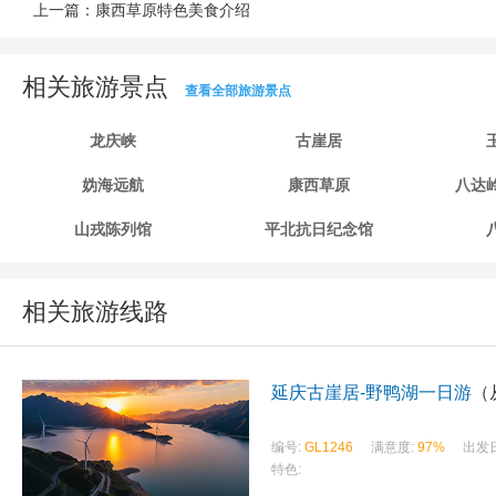
上一篇：
康西草原特色美食介绍
相关旅游景点
查看全部旅游景点
龙庆峡
古崖居
妫海远航
康西草原
八达
山戎陈列馆
平北抗日纪念馆
相关旅游线路
延庆古崖居-野鸭湖一日游
（
编号:
GL1246
满意度:
97%
出发
特色: