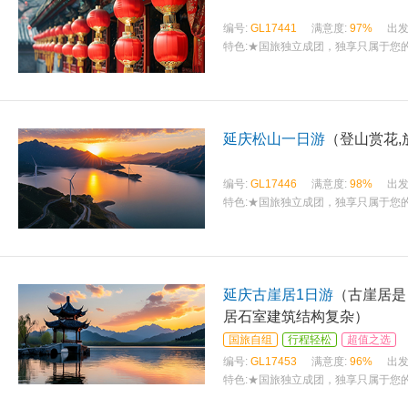
编号:
GL17441
满意度:
97%
出发
特色:
★国旅独立成团，独享只属于您的
延庆松山一日游
（登山赏花,
编号:
GL17446
满意度:
98%
出发
特色:
★国旅独立成团，独享只属于您的
延庆古崖居1日游
（古崖居是
居石室建筑结构复杂）
国旅自组
行程轻松
超值之选
编号:
GL17453
满意度:
96%
出发
特色:
★国旅独立成团，独享只属于您的