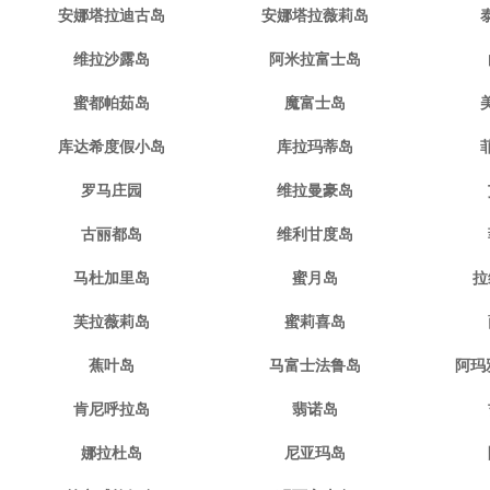
安娜塔拉迪古岛
安娜塔拉薇莉岛
维拉沙露岛
阿米拉富士岛
蜜都帕茹岛
魔富士岛
库达希度假小岛
库拉玛蒂岛
罗马庄园
维拉曼豪岛
古丽都岛
维利甘度岛
马杜加里岛
蜜月岛
拉
芙拉薇莉岛
蜜莉喜岛
蕉叶岛
马富士法鲁岛
阿玛
肯尼呼拉岛
翡诺岛
娜拉杜岛
尼亚玛岛