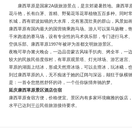
康西草原是国家2A级旅游景点，是京郊避暑胜地。康西草
花斗艳，长有白茅、首精、野菊花等花草植物五百多种。同时
长城，西有碧波如镜的大水库，北有葱茂壮美的群山，风景如
康西草原有国内最大的国营骑乘跑马场。游人可以策马扬鞭，饱
千米跑道的赛马场，设有专业性的马术俱乐部，专门进行马术、
空俱乐部。康西草原1997年被评为首都文明旅游景区。
夜晚可举办篝火晚会，一边品尝蒙古风味手扒肉、烤全羊，一边
较大的民族民俗度假村，有草原观景塔、灯光球场、游艺迷宫、
草原的湖面上结冰，形成天然滑冰场，可以去滑冰，玩冰橇，
到过康西草原的人，无不痴迷于她的辽阔与深远，颠狂于纵横
是：一首令您悠然舒怀的诗，一个任你纵情奔驰的梦。
延庆康西草原景区酒店住宿
康西草原食宿方便，价格便宜。景区内有多家环境幽雅的饭店，
水平已达到
平谷
民俗旅游接待要求。