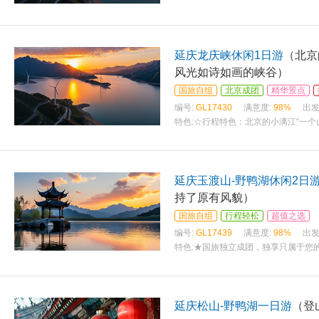
延庆龙庆峡休闲1日游
（北京
风光如诗如画的峡谷）
国旅自组
北京成团
精华景点
编号:
GL17430
满意度:
98%
出发
特色:
☆行程特色：北京的小漓江“一
延庆玉渡山-野鸭湖休闲2日
持了原有风貌）
国旅自组
行程轻松
超值之选
编号:
GL17439
满意度:
98%
出发
特色:
★国旅独立成团，独享只属于您的
延庆松山-野鸭湖一日游
（登