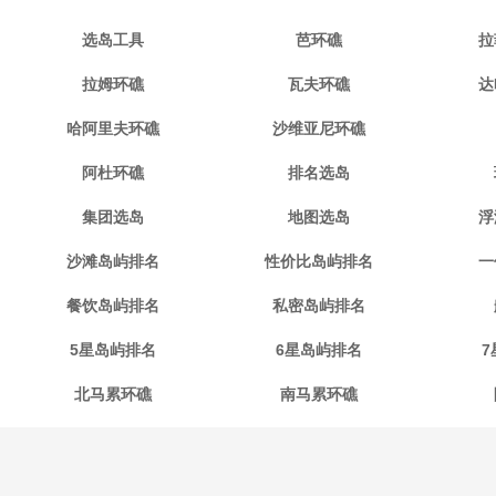
选岛工具
芭环礁
拉
拉姆环礁
瓦夫环礁
达
哈阿里夫环礁
沙维亚尼环礁
阿杜环礁
排名选岛
集团选岛
地图选岛
浮
沙滩岛屿排名
性价比岛屿排名
一
餐饮岛屿排名
私密岛屿排名
5星岛屿排名
6星岛屿排名
7
北马累环礁
南马累环礁