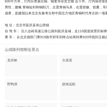
600平方米，厅内分类展出铜、铜复等珍贵文物 近千件。厅内保存发
男性，腰佩 青铜短剑和铜削刀，左置青铜马具，右置箭镞、箭囊，
成果，是建国以来北京先秦考古和中国北方地区青铜时代考古的一项
地 址：北京市延庆县张山营镇
自 驾 车： 沿八达岭高速公路公路到延庆县城，走110国道按景区标
乘 车： 从北京德胜门乘919路市郊车到终点站再转乘920环线到玉都
山戎陈列馆附近景点
龙庆峡
古崖居
野鸭湖
妫海远航