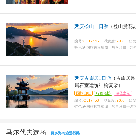
延庆松山一日游
（登山赏花,
编号:
GL17446
满意度:
98%
出发
特色:
★国旅独立成团，独享只属于您的
延庆古崖居1日游
（古崖居是
居石室建筑结构复杂）
国旅自组
行程轻松
超值之选
编号:
GL17453
满意度:
96%
出发
特色:
★国旅独立成团，独享只属于您的
马尔代夫选岛
更多海岛旅游线路