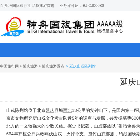
百强5A国际旅行社 品质旅游首选
业务许可证:L-BJ-CJ00080
中国旅行网
>
延庆旅游
>
延庆旅游景点
> 延庆山戎陈列馆
延庆
山戎陈列馆位于北京
延庆
县城
西北
13公里的复钟山下，是国内第一座
京市文物所究所山戎文化考古队近5年的调查与发掘，共发掘墓葬60
北方的一文较强大的少数民族。据史书记载，山戎部族以 "射猎禽兽为
664年齐桓公兴兵救燕伐山戎，灭掉令支、孤竹山戎部旅，约战国晚期