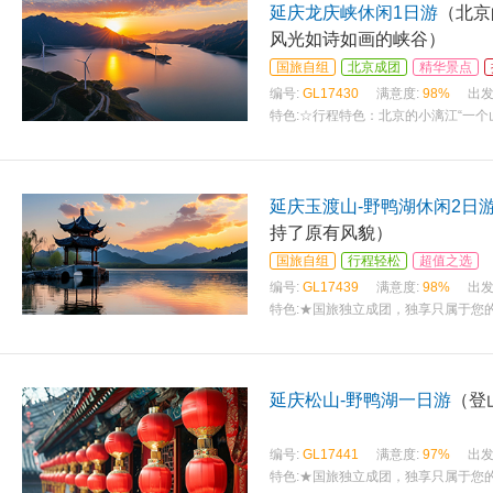
延庆龙庆峡休闲1日游
（北京
风光如诗如画的峡谷）
国旅自组
北京成团
精华景点
编号:
GL17430
满意度:
98%
出发
特色:
☆行程特色：北京的小漓江“一
延庆玉渡山-野鸭湖休闲2日
持了原有风貌）
国旅自组
行程轻松
超值之选
编号:
GL17439
满意度:
98%
出发
特色:
★国旅独立成团，独享只属于您的
延庆松山-野鸭湖一日游
（登
编号:
GL17441
满意度:
97%
出发
特色:
★国旅独立成团，独享只属于您的