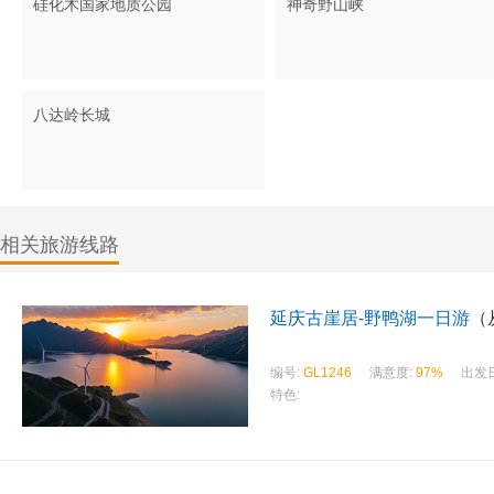
硅化木国家地质公园
神奇野山峡
八达岭长城
相关旅游线路
延庆古崖居-野鸭湖一日游
（
编号:
GL1246
满意度:
97%
出发
特色: