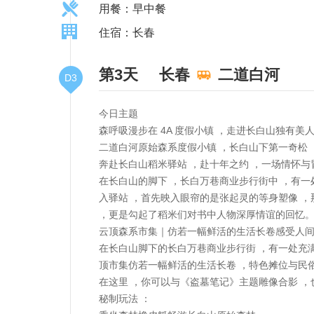
用餐：早中餐
住宿：长春
第3天
长春
二道白河
D3
今日主题
森呼吸漫步在 4A 度假小镇 ，走进长白山独有美
二道白河原始森系度假小镇 ，长白山下第一奇松
奔赴长白山稻米驿站 ，赴十年之约 ，一场情怀与
在长白山的脚下 ，长白万巷商业步行街中 ，有
入驿站 ，首先映入眼帘的是张起灵的等身塑像 ，
，更是勾起了稻米们对书中人物深厚情谊的回忆
云顶森系市集｜仿若一幅鲜活的生活长卷感受人
在长白山脚下的长白万巷商业步行街 ，有一处充
顶市集仿若一幅鲜活的生活长卷 ，特色摊位与民
在这里 ，你可以与《盗墓笔记》主题雕像合影 
秘制玩法 ：