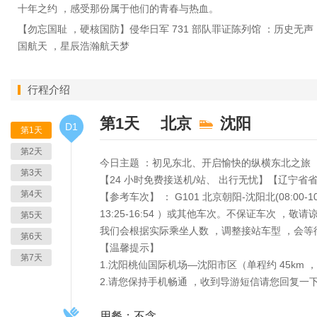
十年之约 ，感受那份属于他们的青春与热血。
【勿忘国耻 ，硬核国防】侵华日军 731 部队罪证陈列馆 ：历史无
国航天 ，星辰浩瀚航天梦
行程介绍
第1天
北京
沈阳
D1
第1天
第2天
今日主题 ：初见东北、开启愉快的纵横东北之旅
第3天
【24 小时免费接送机/站、 出行无忧】【辽宁
第4天
【参考车次】 ： G101 北京朝阳-沈阳北(08:00-10:
13:25-16:54 ）或其他车次。不保证车次 ，敬请
第5天
我们会根据实际乘坐人数 ，调整接站车型 ，会
第6天
【温馨提示】
第7天
1.沈阳桃仙国际机场—沈阳市区（单程约 45km ，车
2.请您保持手机畅通 ，收到导游短信请您回复一
用餐：不含