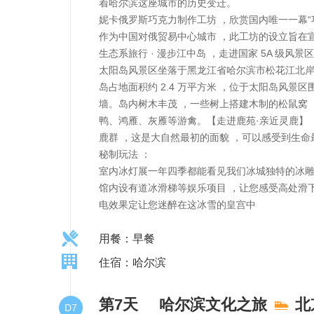
着哈尔滨这座城市的历史变迁。
妮卡俄罗斯巧克力制作工坊 ，欣赏国内唯一一幕“
作为中国对俄贸易中心城市 ，此工坊的设立旨在
生态系旅行 · 漫步江中岛 ，走进国家 5A 级
太阳岛风景区坐落于黑龙江省哈尔滨市松花江北岸
岛占地面积约 2.4 万平方米 ，位于太阳岛风
墙。岛内树木丰茂 ，一些树上搭建木制的松鼠窝 
鸭、鸿雁、灰雁等游禽。【走进鹿苑·亲近灵鹿】
鹿群 ，这是大自然最初的面貌 ，可以感受到生命
秘制玩法 ：
室内冰灯展一年四季都能看见我们冰城独特的冰
馆内设有道冰滑梯等娱乐项目 ，让您感受高处滑
电效果定让您迷醉在这冰雪的皇宫中
用餐：早餐
住宿：哈尔滨
第7天
哈尔滨文化之旅
北
D7