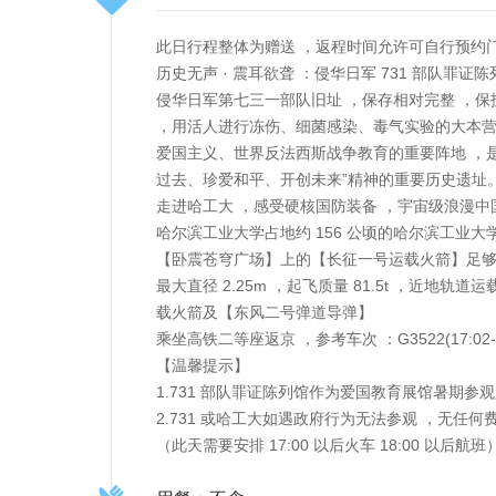
此日行程整体为赠送 ，返程时间允许可自行预约
历史无声 · 震耳欲聋 ：侵华日军 731 部队罪
侵华日军第七三一部队旧址 ，保存相对完整 ，保
，用活人进行冻伤、细菌感染、毒气实验的大本营
爱国主义、世界反法西斯战争教育的重要阵地 ，
过去、珍爱和平、开创未来”精神的重要历史遗址
走进哈工大 ，感受硬核国防装备 ，宇宙级浪漫中
哈尔滨工业大学占地约 156 公顷的哈尔滨工业大
【卧震苍穹广场】上的【长征一号运载火箭】足够吸
最大直径 2.25m ，起飞质量 81.5t ，近地轨
载火箭及【东风二号弹道导弹】
乘坐高铁二等座返京 ，参考车次 ：G3522(17:02-22:36
【温馨提示】
1.731 部队罪证陈列馆作为爱国教育展馆暑期
2.731 或哈工大如遇政府行为无法参观 ，无任何
（此天需要安排 17:00 以后火车 18:00 以后航班