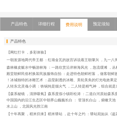
产品特色
详细行程
预定须知
费用说明
产品特色
【网红打卡 ，多彩体验】
一朝发源地两代帝王都 ：红墙金瓦的故宫诉说着王朝肇兴 ，九一八
森林橡皮艇水中畅游林海 ：一路欣赏沿岸林海风光 ，急流缓滩 ，丛
殿堂朝鲜民俗村换装民族服饰自拍 ：走进特色朝鲜村落 ，做客朝鲜族
！冰城独特的冰雕艺术 ：晶莹剔透的冰雕、美轮美奂的灯光电效果定
人转东北灵魂小调 ：铁锅炖是烟火气 ，二人转是精气神 ，组合就是
【森系秘镜 ，清肺吸氧】森系度假小镇听松涛 ：二道白河原始森系
中国国内的沿江生态区中朝界山巍巍长白 ： 登顶长白山 ，俯瞰天池 
水上山 ，北国风光胜江南
【十年再聚 ，稻米归来】稻米驿站 ，赴十年之约 ：驿站宛如从《盗