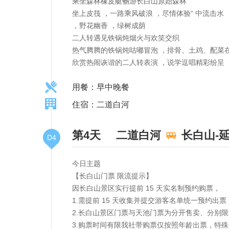
乘坐森林橡皮艇畅游长白山原始森林
坐上皮筏 ，一路乘风破浪 ，尽情体验“ 中流击
，野花幽香 ，绿树成荫
二人转遇见铁锅炖烟火与欢笑交织
热气腾腾的铁锅炖咕嘟冒泡 ，排骨、土鸡、配菜
欣赏热闹诙谐的二人转表演 ，说学逗唱精彩纷呈 
用餐：早中晚餐
住宿：二道白河
第4天
二道白河
长白山-延
D4
今日主题
【长白山门票 限流提示】
因长白山景区实行提前 15 天实名制预约购票，
1.需提前 15 天收集并提交游客名单统一预约
2.长白山景区门票与天池门票为分开售卖、分别
3.购票时间有限我社带购票仅按照年龄出票，特