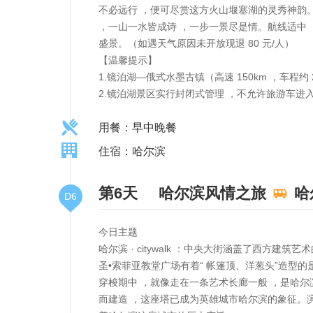
不必远行 ，便可尽赏这方火山堰塞湖的灵秀神韵
，一山一水皆成诗 ，一步一景尽是情。航线适中 
盛景。（如遇天气原因未开放现退 80 元/人）
【温馨提示】
1.镜泊湖—俄式水墨古镇（高速 150km ，车程约 2
2.镜泊湖景区实行封闭式管理 ，不允许旅游车进
用餐：早中晚餐
住宿：哈尔滨
第6天
哈尔滨风情之旅
哈
D6
今日主题
哈尔滨 · citywalk ：中央大街涵盖了西
圣•索菲亚教堂广场有着“ 帐篷顶、洋葱头”造型
穿梭期中 ，就像走在一条艺术长廊一般 ，是哈尔
而建造 ，这座塔已成为英雄城市哈尔滨的象征。滨