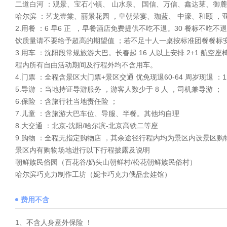
二道白河 ：观景、宝石小镇、 山水泉、 国信、万信、鑫达莱、御
哈尔滨 ：艺龙壹棠、丽景花园 ，皇朝荣宴、珈蓝、 中濠、和颐 ，亚
2.用餐 ：6 早6 正 ，早餐酒店免费提供不吃不退。30 餐标不吃
饮质量请不要给予超高的期望值 ；若不足十人一桌按标准团餐餐标安
3.用车 ：沈阳段常规旅游大巴。长春起 16 人以上安排 2+1 航
程内所有自由活动期间及行程外均不含用车。
4.门票 ：全程含景区大门票+景区交通 优免现退60-64 周岁现退 ：125
5.导游 ：当地持证导游服务 ，游客人数少于 8 人 ，司机兼导游 ；
6.保险 ：含旅行社当地责任险 ；
7.儿童 ：含旅游大巴车位、导服、半餐。其他均自理
8.大交通 ：北京-沈阳/哈尔滨-北京高铁二等座
9.购物 ：全程无指定购物店 ，其余途径行程内均为景区内设景区购
景区内有购物场地进行以下行程披露及说明
朝鲜族民俗园（百花谷/奶头山朝鲜村/松花朝鲜族民俗村）
哈尔滨巧克力制作工坊（妮卡巧克力俄品套娃馆）
费用不含
1、不含人身意外保险 ！