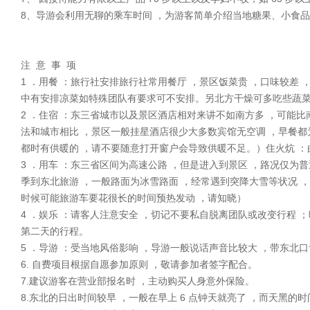
8、导游会利用无聊的乘车时间 ，为游客简单介绍当地糖果、小食品
注 意 事 项
1 ．用餐 ：旅行社安排旅行社常用餐厅 ，景区饭菜贵 ，口味较差
中有安排凉菜如特殊团队有要求可不安排。另北方干燥可多吃些蔬菜
2 ．住宿 ：东三省城市以及景区酒店相对来讲不如南方多 ，可能
法和城市相比 ，景区一般挂星酒店很少大多数宾馆无空调 ，早餐都
都时有供暖的 ，请不要随意打开窗户会导致供暖不足。）住火炕 ：
3 ．用车 ：东三省区间为高速公路 ，但是进入到景区 ，路况仅
季到东北旅游 ，一般路面为冰雪路面 ，经常遇到突降大雪等状况 
时候可能旅游车要花很长的时间预热发动 ，请知晓）
4 ．娱乐 ：请客人注意安全 ，切记不要私自脱离团队或改变行程 ；
第二天的行程。
5 ．导游 ：受当地风俗影响 ，导游一般说话声音比较大 ，带东北
6. 自费项目根据自愿参加原则 ，敬请参加者签字配合。
7.建议游客在营业部报名时 ，主动购买人身意外保险。
8.东北的日出时间较早 ，一般在早上 6 点钟天就亮了 ，而天黑的时