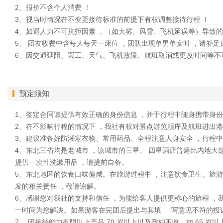
2、报价不含个人消费 ！
3、视当时情况在不变更接待标准的前提下有权调整接待行程 ！
4、如遇人力不可抗拒因素 ，（如大雾、风雪、飞机延误等）导致的
5、 团友收费中含每人每天一床位 ，团队出现单男单女时 ，请补
6、因交通延阻、罢工、天气、飞机故障、航班取消或更改时间等不
预定须知
1、签定合同请提供有效正确的身份信息 ，并于行程中随身携带身份
2、在不影响行程的情况下 ，我社有权对景点游览顺序及航班进出港
3、建议准备好防潮寒衣物、常用药品、全程注意人身安全 ，行程
4、东北三省均是老城市 ，该城市的三星、 四星酒店普遍比内地大
提供一次性洗漱用品 ，请提前自备。
5、东北地区的饮食口味偏咸。在旅游过程中 ，注意饮食卫生。旅游
发的相关责任 ，敬请谅解。
6、感谢您对我社的支持和信任 ，为能给客人提供更称心的旅程 ，
一时间为您解决。如果游客在完团后提出与其填 写意见不符的投诉
7、 因接待能力有限以上产品 70 岁以上以及孕妇不收，如 65 