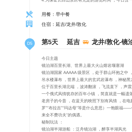
用餐：早中餐
住宿：延吉/龙井/敦化
第5天
延吉
龙井/敦化-镜
D5
今日主题
镜泊湖百里长湖、世界上最大火山熔岩堰塞湖
镜泊湖国家 AAAAA 级景区 ，处于群山环抱之中
吊水楼瀑布 ，世界上最大的玄武岩瀑布 ，神秘黑
位于百里长湖北端 ，波涛翻滚 ，飞流直下 ，声震
一个俄式风情犹存的百年小镇 ，简直就是一幅遗
老房子的今昔 ，在蓝天的映照下别有风情 ，在电
罗”“布拉吉”“玛达母”等是什么意思）一饱眼福—
来全不费功夫”的偶遇。
秘制玩法 ：
镜泊湖半湖游船 ：泛舟镜泊湖 ，醉享半湖风光