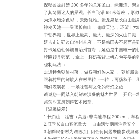
探秘曾被封禁 200 多年的关东圣山、绿渊潭、聚
了其绮丽迷人的景观。长白飞瀑 68 米落差 ，形
为潭水增添色彩 ，景致优雅。聚龙泉是长白山温
神秘天池——登顶长白山 ，俯瞰天池 ，环望十六
中朝界湖 ，世界上最高、最大、最深的火山口湖 ，乘
延吉走进延边自治州首府 ，不是韩国去不起而是
打卡延边朝鲜族自治州首府 ，延边是中国唯一的朝鲜
牌匾颇具韩范 ，拿上一杯奶茶背上帆布包妥妥的韩剧
秘制玩法 ：
走进特色朝鲜村落 ，做客朝鲜族人家 ， 朝鲜服
跟着村里的鲜族人在村里转上一转 ，可荡秋千、
朝鲜表演餐 ，一场味蕾与文化的奇幻之旅
诚邀您一同踏入朝鲜表演餐的魅力世界 ，开启一
桌旁即置身朝鲜艺术殿堂。
【温馨提示】
1.长白山—延吉（高速+非高速单程 200km ，车程
2.旺季长白山客流量大 ，自由活动期间注意安全 ，如
3.朝鲜民俗村为赠送项目因任何问题未能参观游
4.为保证长白山景区有充足的游览时间 ，今日含