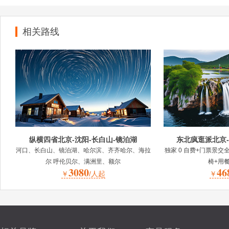
相关路线
纵横四省北京-沈阳-长白山-镜泊湖
东北疯逛派北京-
河口、长白山、镜泊湖、哈尔滨、齐齐哈尔、海拉
独家 0 自费+门票景交
尔 呼伦贝尔、满洲里、额尔
椅+用
3080
46
￥
/人起
￥