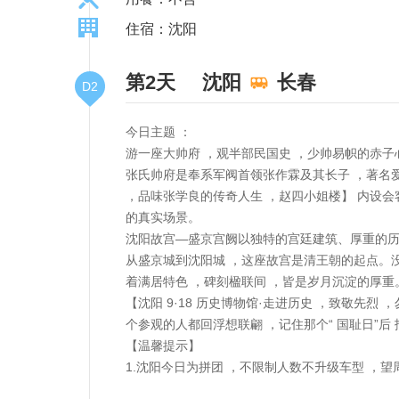
住宿：沈阳
第2天
沈阳
长春
D2
今日主题 ：
游一座大帅府 ，观半部民国史 ，少帅易帜的赤子
张氏帅府是奉系军阀首领张作霖及其长子 ，著名
，品味张学良的传奇人生 ，赵四小姐楼】 内设
的真实场景。
沈阳故宫—盛京宫阙以独特的宫廷建筑、厚重的历
从盛京城到沈阳城 ，这座故宫是清王朝的起点。
着满居特色 ，碑刻楹联间 ，皆是岁月沉淀的厚重
【沈阳 9·18 历史博物馆·走进历史 ，致敬先
个参观的人都回浮想联翩 ，记住那个“ 国耻日”后
【温馨提示】
1.沈阳今日为拼团 ，不限制人数不升级车型 ，望