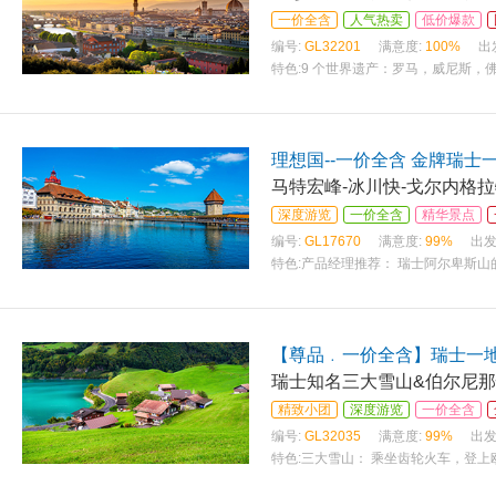
一价全含
人气热卖
低价爆款
编号:
GL32201
满意度:
100%
出
特色:
9 个世界遗产：罗马，威尼斯，
理想国--一价全含 金牌瑞士一
马特宏峰-冰川快-戈尔内格
深度游览
一价全含
精华景点
编号:
GL17670
满意度:
99%
出发
特色:
产品经理推荐： 瑞士阿尔卑斯山
【尊品﹒一价全含】瑞士一地
瑞士知名三大雪山&伯尔尼那
精致小团
深度游览
一价全含
编号:
GL32035
满意度:
99%
出发
特色:
三大雪山： 乘坐齿轮火车，登