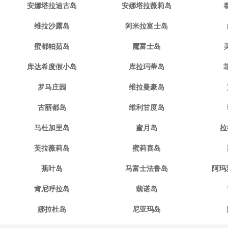
安娜塔拉迪古岛
安娜塔拉薇莉岛
维拉沙露岛
阿米拉富士岛
蜜都帕茹岛
魔富士岛
库达希度假小岛
库拉玛蒂岛
罗马庄园
维拉曼豪岛
古丽都岛
维利甘度岛
马杜加里岛
蜜月岛
拉
芙拉薇莉岛
蜜莉喜岛
蕉叶岛
马富士法鲁岛
阿玛
肯尼呼拉岛
翡诺岛
娜拉杜岛
尼亚玛岛