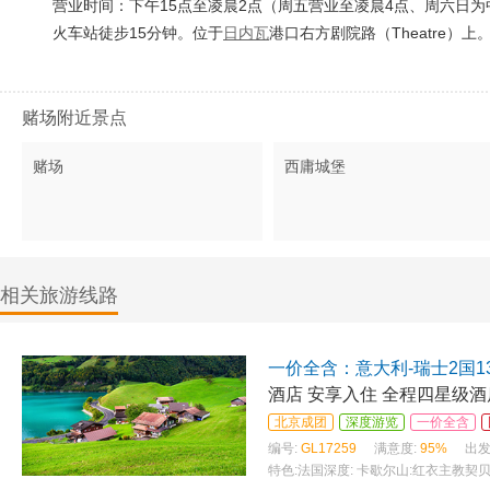
营业时间：下午15点至凌晨2点（周五营业至凌晨4点、周六日为
火车站徒步15分钟。位于
日内瓦
港口右方剧院路（Theatre）上
赌场附近景点
赌场
西庸城堡
相关旅游线路
一价全含：意大利-瑞士2国1
北京成团
深度游览
一价全含
编号:
GL17259
满意度:
95%
出发
特色:
法国深度: 卡歇尔山:红衣主教