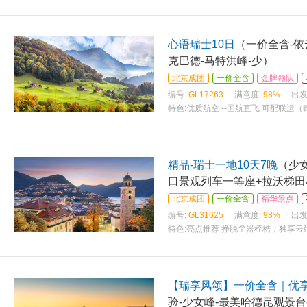
心语瑞士10日
（一价全含-依
克巴德-马特洪峰-少）
北京成团
一价全含
金牌领队
编号:
GL17263
满意度:
98%
出发
特色:
优质航空 --国航直飞 可配联运（
精品-瑞士一地10天7晚
（少
口景观列车一等座+拉沃梯田
北京成团
一价全含
精华景点
编号:
GL31625
满意度:
98%
出发
特色:
亮点推荐 挣脱尘器桎梏，独享云
【瑞享风颂】一价全含｜优享
验-少女峰-最美哈德昆观景台