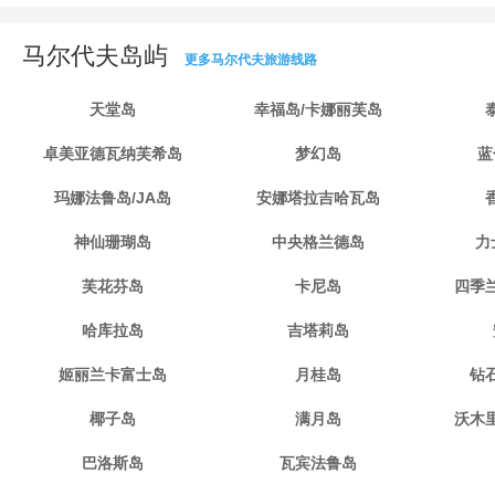
马尔代夫岛屿
更多马尔代夫旅游线路
天堂岛
幸福岛/卡娜丽芙岛
卓美亚德瓦纳芙希岛
梦幻岛
蓝
玛娜法鲁岛/JA岛
安娜塔拉吉哈瓦岛
神仙珊瑚岛
中央格兰德岛
力
芙花芬岛
卡尼岛
四季
哈库拉岛
吉塔莉岛
姬丽兰卡富士岛
月桂岛
钻
椰子岛
满月岛
沃木
巴洛斯岛
瓦宾法鲁岛