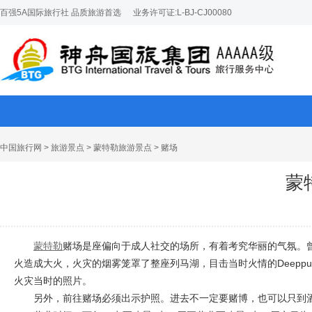
百强5A国际旅行社 品质旅游首选
业务许可证:L-BJ-CJ00080
中国旅行网
>
旅游景点
>
蒙特勒旅游景点
> 赌场
蒙
蒙特勒
赌场是座偏向于成人社交的场所，有着考究华丽的气氛。曾
火造成大火，火灾的烟雾笼罩了整座列马湖，目击当时火情的Deeppurple
火灾当时的照片。
另外，前往赌场必须出示护照。进去不一定要赌博，也可以只到