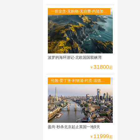
一价全含-无购物-无自费-内陆加飞
不走回头路-双点进出-峡湾游船-观
光小火车
波罗的海环游记-北欧国国双峡湾
31800
￥
起
伦敦-爱丁堡-利物浦-约克-温德米
尔湖区-牛津大学-莎士比亚故居-伦
敦自由活动
盈尚·秒杀北京起止英国一地9天
11999
￥
起