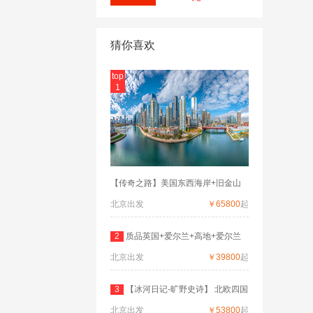
猜你喜欢
top
1
【传奇之路】美国东西海岸+旧金山
北京出发
￥65800
起
2
质品英国+爱尔兰+高地+爱尔兰
北京出发
深度
￥39800
起
3
【冰河日记-旷野史诗】 北欧四国
北京出发
双
￥53800
起