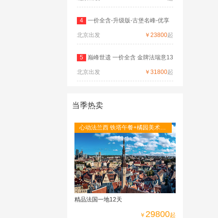
4
一价全含-升级版-古堡名峰-优享
北京出发
德
￥23800
起
5
巅峰世遗 一价全含 金牌法瑞意13
北京出发
日
￥31800
起
当季热卖
心动法兰西 铁塔午餐+橘园美术馆
+圣米歇尔山+图卢茨航空馆+卡尔
卡松城堡
精品法国一地12天
29800
￥
起