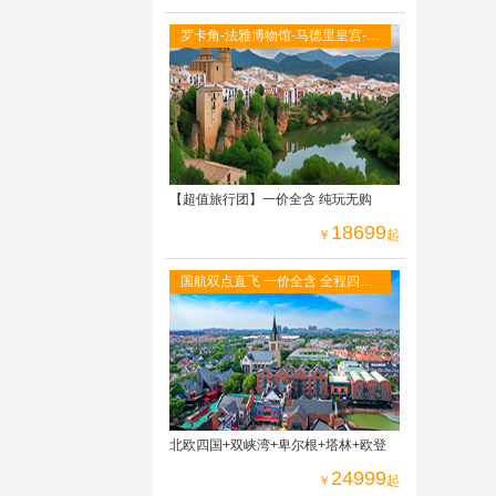
罗卡角-法雅博物馆-马德里皇宫-阿
尔罕布拉宫-古城托莱多-全程当地
四星级酒店
【超值旅行团】一价全含 纯玩无购
18699
￥
起
国航双点直飞 一价全含 全程四星
酒店 免费WIFI 二人游轮内舱 六菜
一汤
北欧四国+双峡湾+卑尔根+塔林+欧登
24999
￥
起