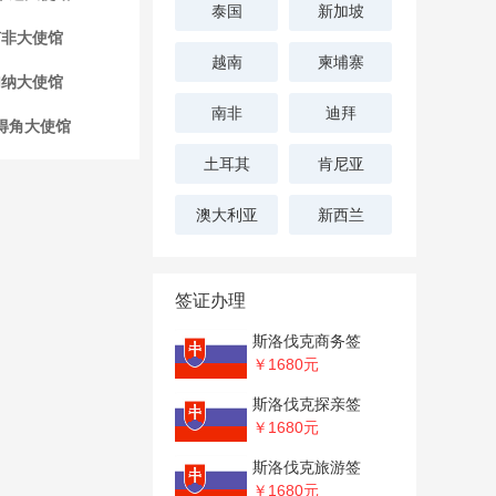
泰国
新加坡
南非大使馆
越南
柬埔寨
加纳大使馆
南非
迪拜
得角大使馆
土耳其
肯尼亚
澳大利亚
新西兰
签证办理
斯洛伐克商务签
￥1680
元
斯洛伐克探亲签
￥1680
元
斯洛伐克旅游签
￥1680
元