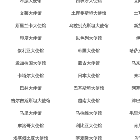
希腊大使馆
西班牙大使馆
立
文莱大使馆
土库曼斯坦大使馆
土
斯里兰卡大使馆
乌兹别克斯坦大使馆
新
印度大使馆
以色列大使馆
叙利亚大使馆
韩国大使馆
哈萨
孟加拉国大使馆
蒙古大使馆
马
卡塔尔大使馆
日本大使馆
柬
巴林大使馆
巴基斯坦大使馆
阿
吉尔吉斯斯坦大使馆
越南大使馆
津
马里大使馆
马拉维大使馆
毛里
摩洛哥大使馆
利比亚大使馆
肯
埃塞俄比亚大使馆
喀麦隆大使馆
乌