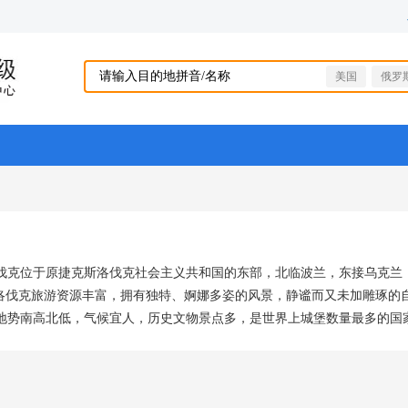
美国
俄罗
洛伐克位于原捷克斯洛伐克社会主义共和国的东部，北临波兰，东接乌克兰
斯洛伐克旅游资源丰富，拥有独特、婀娜多姿的风景，静谧而又未加雕琢的
势南高北低，气候宜人，历史文物景点多，是世界上城堡数量最多的国家之一