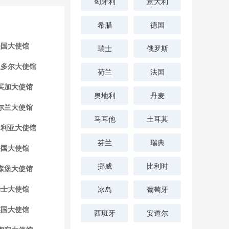
匈牙利
意大利
希腊
德国
美国大使馆
瑞士
俄罗斯
瓜多尔大使馆
荷兰
法国
买加大使馆
奥地利
丹麦
尔兰大使馆
马耳他
土耳其
加利亚大使馆
芬兰
瑞典
法国大使馆
挪威
比利时
森堡大使馆
瑞士大使馆
冰岛
葡萄牙
英国大使馆
西班牙
安道尔