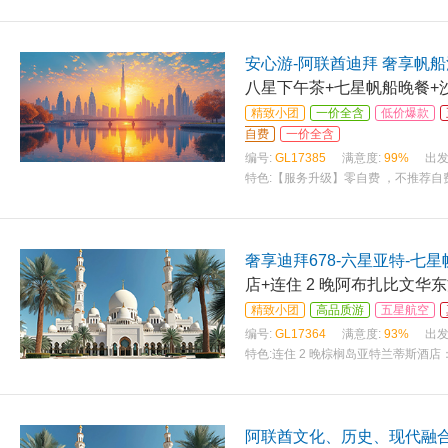
安心游-阿联酋迪拜 奢享帆船
八星下午茶+七星帆船晚餐+
精致小团
一价全含
低价爆款
自费
一价全含
编号:
GL17385
满意度:
99%
出发
特色:
【服务升级】零自费 ，不推荐自费
奢享迪拜678-六星亚特-七
店+连住 2 晚阿布扎比文华
精致小团
高品质游
五星航空
编号:
GL17364
满意度:
93%
出发
特色:
连住 2 晚棕榈岛亚特兰蒂斯酒店
阿联酋文化、历史、现代融合