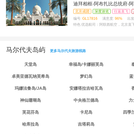
迪拜相框-阿布扎比总统府-
北京成团
深度游览
往返直飞
编号:
GL17816
满意度:
96%
出发
特色:
优选航司：阿联酋航空，北京直飞
马尔代夫岛屿
更多马尔代夫旅游线路
天堂岛
幸福岛/卡娜丽芙岛
卓美亚德瓦纳芙希岛
梦幻岛
蓝
玛娜法鲁岛/JA岛
安娜塔拉吉哈瓦岛
神仙珊瑚岛
中央格兰德岛
力
芙花芬岛
卡尼岛
四季
哈库拉岛
吉塔莉岛