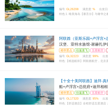
编号:
GL26208
满意度:
%
出发日
特色:
1. 唯美海岛【塞舌尔】与奢华之
阿联酋（亚斯乐园+卢浮宫+
汉堡、亚特水族馆-谢赫扎伊
精华景点
往返直飞
五星航空
编号:
GL32223
满意度:
99%
出发
特色:
【精选航班】阿联酋航空，北京直飞
迪
【十全十美阿联酋】迪拜-真
船+卢浮宫+总统府+迪拜相
精华景点
往返直飞
五星航空
编号:
GL17320
满意度:
95%
出发
特色:
【舒适酒店】全程舒适五星酒店；