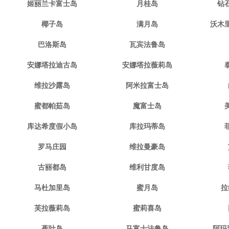
姬丽兰卡富士岛
月桂岛
钻
椰子岛
满月岛
沃木
巴洛斯岛
瓦宾法鲁岛
安娜塔拉迪古岛
安娜塔拉薇莉岛
维拉沙露岛
阿米拉富士岛
蜜都帕茹岛
魔富士岛
库达希度假小岛
库拉玛蒂岛
罗马庄园
维拉曼豪岛
古丽都岛
维利甘度岛
马杜加里岛
蜜月岛
拉
芙拉薇莉岛
蜜莉喜岛
蕉叶岛
马富士法鲁岛
阿玛