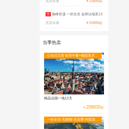
北京出发
德
￥23800
起
5
巅峰世遗 一价全含 金牌法瑞意13
北京出发
日
￥31800
起
当季热卖
心动法兰西 铁塔午餐+橘园美术馆
+圣米歇尔山+图卢茨航空馆+卡尔
卡松城堡
精品法国一地12天
29800
￥
起
一价全含-无购物-无自费-内陆加飞
不走回头路-双点进出-峡湾游船-观