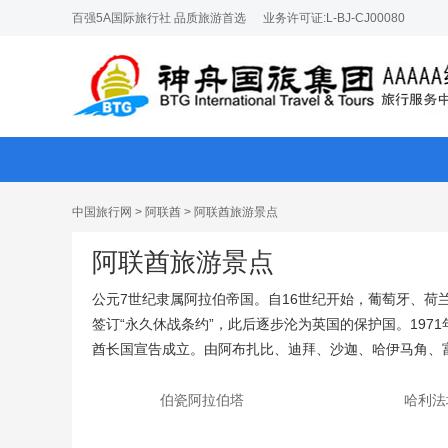
百强5A国际旅行社 品质旅游首选
业务许可证:L-BJ-CJ00080
中国旅行网
>
阿联酋
>
阿联酋旅游景点
阿联酋旅游景点
公元7世纪隶属阿拉伯帝国。自16世纪开始，葡萄牙、荷
签订“永久休战条约”，此后逐步沦为英国的保护国。197
酋长国宣告成立。由阿布扎比、迪拜、沙迦、哈伊马角、富
伯瓷阿拉伯塔
哈利法