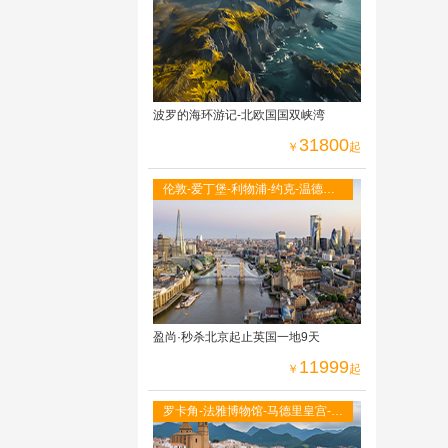
光小火车
波罗的海环游记-北欧国国双峡湾
31800
￥
起
伦敦-爱丁堡-利物浦-约克-温德米
尔湖区-牛津大学-莎士比亚故居-伦
敦自由活动
盈尚·秒杀北京起止英国一地9天
11999
￥
起
罗卡角-法雅博物馆-马德里皇宫-阿
尔罕布拉宫-古城托莱多-全程当地