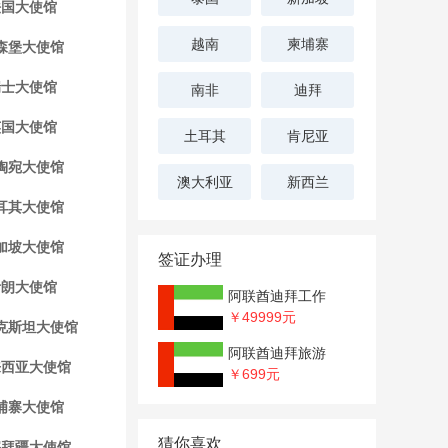
法国大使馆
越南
柬埔寨
森堡大使馆
瑞士大使馆
南非
迪拜
英国大使馆
土耳其
肯尼亚
陶宛大使馆
澳大利亚
新西兰
耳其大使馆
加坡大使馆
签证办理
伊朗大使馆
阿联酋迪拜工作
￥49999
元
克斯坦大使馆
阿联酋迪拜旅游
来西亚大使馆
￥699
元
埔寨大使馆
猜你喜欢
塞拜疆大使馆