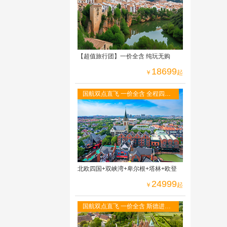
四星级酒店
【超值旅行团】一价全含 纯玩无购
18699
￥
起
国航双点直飞 一价全含 全程四星
酒店 免费WIFI 二人游轮内舱 六菜
一汤
北欧四国+双峡湾+卑尔根+塔林+欧登
24999
￥
起
国航双点直飞 一价全含 斯德进哥
本出，冰岛段--赫尔辛基进奥斯陆