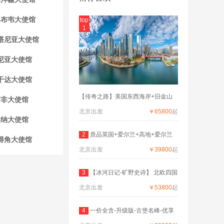
巴布韦大使馆
top
1
塔尼亚大使馆
尼亚大使馆
干达大使馆
【传奇之路】美国东西海岸+旧金山
南非大使馆
北京出发
￥65800
起
加纳大使馆
2
质品英国+爱尔兰+高地+爱尔兰
得角大使馆
北京出发
深度
￥39800
起
3
【冰河日记-旷野史诗】 北欧四国
北京出发
双
￥53800
起
4
一价全含-升级版-古堡名峰-优享