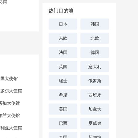
公园
热门目的地
日本
韩国
东欧
北欧
法国
德国
英国
意大利
美国大使馆
瑞士
俄罗斯
瓜多尔大使馆
希腊
西班牙
买加大使馆
美国
加拿大
尔兰大使馆
巴西
夏威夷
加利亚大使馆
泰国
新加坡