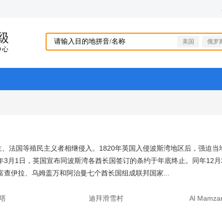
美国
俄罗
兰、法国等殖民主义者相继侵入。1820年英国入侵波斯湾地区后，强迫当
1年3月1日，英国宣布同波斯湾各酋长国签订的条约于年底终止。同年12
查伊拉、乌姆盖万和阿治曼七个酋长国组成联邦国家...
塔
迪拜滑雪村
Al Mam