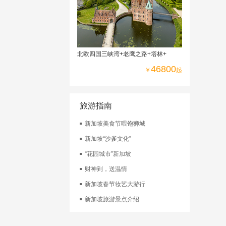
出
北欧四国三峡湾+老鹰之路+塔林+
46800
￥
起
旅游指南
新加坡美食节喂饱狮城
新加坡“沙爹文化”
“花园城市”新加坡
财神到，送温情
新加坡春节妆艺大游行
新加坡旅游景点介绍