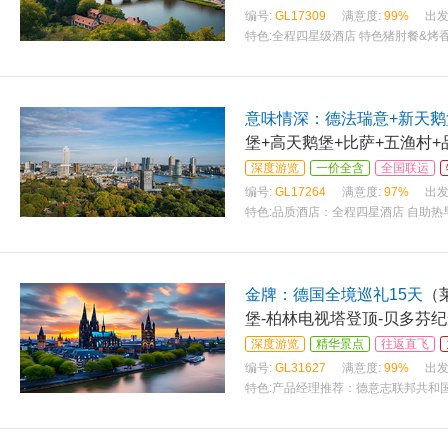
编号:
GL17309
满意度:
99%
出发
特色:
全程四星级酒店 特色猪肘餐&烤香
意味情深：德法瑞意+新天鹅堡
堡+高天鹅堡+比萨+五渔村+
深度游览
一价全含
全国联运
编号:
GL17264
满意度:
97%
出发
特色:
品质酒店：全程四星酒店 自助热
金牌：德国全境巡礼15天
（
堡-柏林电视塔登顶-贝多芬
深度游览
精华景点
往返直飞
编号:
GL31627
满意度:
99%
出发
特色:
产品经理推荐：德意志联邦共和