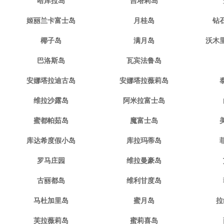
哈库拉岛
吉塔莉岛
姬丽兰卡富士岛
月桂岛
钻
椰子岛
满月岛
沃木
巴洛斯岛
瓦宾法鲁岛
安娜塔拉迪古岛
安娜塔拉薇莉岛
维拉沙露岛
阿米拉富士岛
蜜都帕茹岛
魔富士岛
库达希度假小岛
库拉玛蒂岛
罗马庄园
维拉曼豪岛
古丽都岛
维利甘度岛
马杜加里岛
蜜月岛
拉
芙拉薇莉岛
蜜莉喜岛