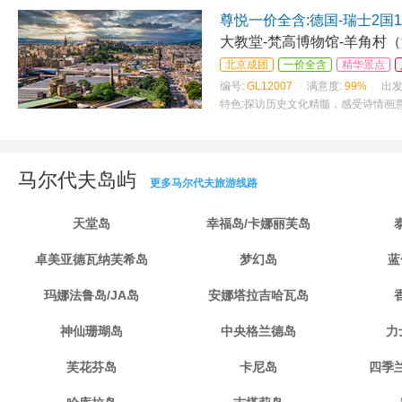
尊悦一价全含:德国-瑞士2国1
大教堂-梵高博物馆-羊角村
北京成团
一价全含
精华景点
编号:
GL12007
满意度:
99%
出发
特色:
探访历史文化精髓，感受诗情画意之
马尔代夫岛屿
更多马尔代夫旅游线路
天堂岛
幸福岛/卡娜丽芙岛
卓美亚德瓦纳芙希岛
梦幻岛
蓝
玛娜法鲁岛/JA岛
安娜塔拉吉哈瓦岛
神仙珊瑚岛
中央格兰德岛
力
芙花芬岛
卡尼岛
四季