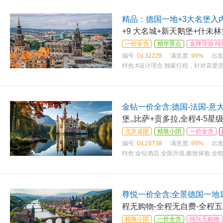
精品：德国一地+3大名堡入内
+9 大名城+新天鹅堡+什未
一价全含
精华景点
金牌导游 纯
编号:
GL32228
满意度:
99%
出发
特色:
#设计理念 独家行程，针对喜爱
金钻一价全含:德国-法国-意大
堡,,比萨+贡多拉,全程4-5
北京成团
精致小团
一价全含
编号:
GL28738
满意度:
99%
出发
特色:
金钻酒店:全面升级,极致体验,全
尊悦一价全含:全景德国一地1
程无购物-全程无自费-全程五
精致小团
一价全含
纯玩无购物