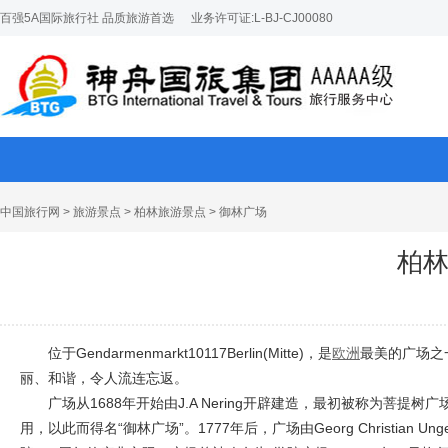
百强5A国际旅行社 品质旅游首选
业务许可证:L-BJ-CJ00080
中国旅行网
>
旅游景点
>
柏林旅游景点
> 御林广场
柏
位于Gendarmenmarkt10117Berlin(Mitte)，是
欧洲
最美的广场之
丽、和谐，令人流连忘返。
广场从1688年开始由J.A Nering开辟建造，最初被称为菩提
用，以此而得名“御林广场”。1777年后，广场由Georg Christi