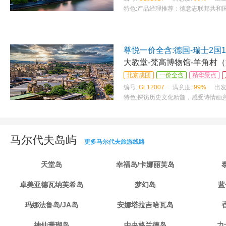
特色:
产品经理推荐：德意志联邦共和
尊悦一价全含:德国-瑞士2国1
大教堂-梵高博物馆-羊角村
北京成团
一价全含
精华景点
编号:
GL12007
满意度:
99%
出发
特色:
探访历史文化精髓，感受诗情画意之
马尔代夫岛屿
更多马尔代夫旅游线路
天堂岛
幸福岛/卡娜丽芙岛
卓美亚德瓦纳芙希岛
梦幻岛
蓝
玛娜法鲁岛/JA岛
安娜塔拉吉哈瓦岛
神仙珊瑚岛
中央格兰德岛
力