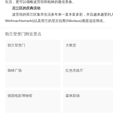
生活，更可以领略波茨坦和柏林的最佳美食。
荷兰
区的庆典活动
波茨坦的荷兰区集市生活多年来一直丰富多彩，并且越来越受到人们的
Weihnachtsmarkt)以及荷兰的尼古拉斯(Nikolaus)都是远近闻名。
勃兰登堡门附近景点
勃兰登堡门
大教堂
御林广场
红色市政厅
德国电影博物馆
森林剧场