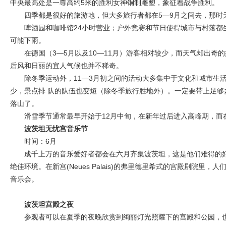
中央最高处是一尊高约5米的胜利女神铜制雕塑，象征着战争胜利。
四季都是很好的旅游地，但大多旅行者都在5—9月之间去，那时
啤酒园和咖啡馆24小时营业；户外竞赛和节日使得城市与村落
可能下雨。
在德国（3—5月以及10—11月）游客相对较少，而天气却出奇
后风和日丽的宜人气候也并不稀奇。
除冬季运动外，11—3月初之间的活动大多集中于文化和城市生
少，景点排 队的队伍也变短（除冬季旅行胜地外）。一定要带上足够
落山了。
滑雪季节通常最早开始于12月中旬，在新年过后进入高峰期，而
波茨坦无忧宫音乐节
时间：6月
成千上万的音乐爱好者都会在六月齐集波茨坦，这是他们难得的
绝佳环境。在新宫(Neues Palais)的弗里德里希式的宫殿剧院
音乐会。
波茨坦宫殿之夜
参观者可以在夏季的夜晚欣赏到绚丽灯光照耀下的宫殿和公园，