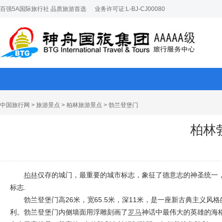
百强5A国际旅行社 品质旅游首选
业务许可证:L-BJ-CJ00080
中国旅行网
>
旅游景点
>
柏林旅游景点
> 勃兰登堡门
柏林
柏林
仅存的城门，最重要的城市标志，象征了德意志的神圣统一
标志.
勃兰登堡门高26米，宽65.5米，深11米，是一座新古典主义风
利。勃兰登堡门内侧墙面用浮雕刻画了
罗马
神话中最伟大的英雄的海