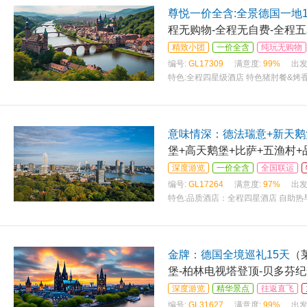
尊悦一价全含:全景德国一地1
程无购物-全程无自费-全程五
精致小团
一价全含
纯玩无购物
编号:
GL17309
满意度:
99%
出发
特色:
全程四星级酒店 特色猪肘餐&烤香
意味情深：德法瑞意+新天鹅堡
堡+高天鹅堡+比萨+五渔村+
深度游览
一价全含
全国联运
编号:
GL17264
满意度:
97%
出发
特色:
品质酒店：全程四星酒店 自助热
金牌：德国全境巡礼15天
（
堡-柏林电视塔登顶-贝多芬
深度游览
精华景点
往返直飞
编号:
GL31627
满意度:
99%
出发