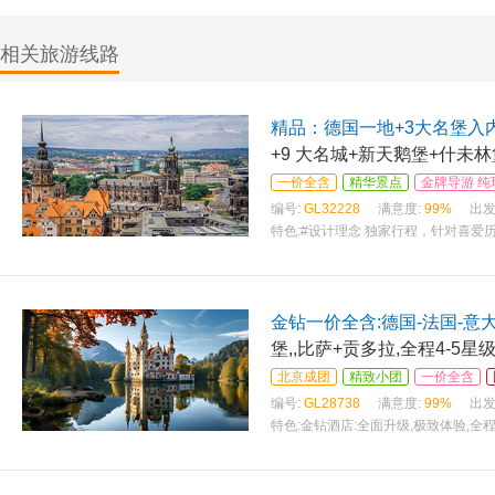
相关旅游线路
精品：德国一地+3大名堡入内
+9 大名城+新天鹅堡+什未
一价全含
精华景点
金牌导游 纯
编号:
GL32228
满意度:
99%
出发
特色:
#设计理念 独家行程，针对喜爱
金钻一价全含:德国-法国-意大
堡,,比萨+贡多拉,全程4-5
北京成团
精致小团
一价全含
编号:
GL28738
满意度:
99%
出发
特色:
金钻酒店:全面升级,极致体验,全