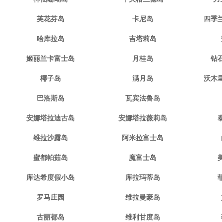
芙花芬岛
卡尼岛
四季
哈库拉岛
吉塔莉岛
姬丽兰卡富士岛
月桂岛
钻
椰子岛
满月岛
沃木
巴洛斯岛
瓦宾法鲁岛
安娜塔拉迪古岛
安娜塔拉薇莉岛
维拉沙露岛
阿米拉富士岛
蜜都帕茹岛
魔富士岛
库达希度假小岛
库拉玛蒂岛
罗马庄园
维拉曼豪岛
古丽都岛
维利甘度岛