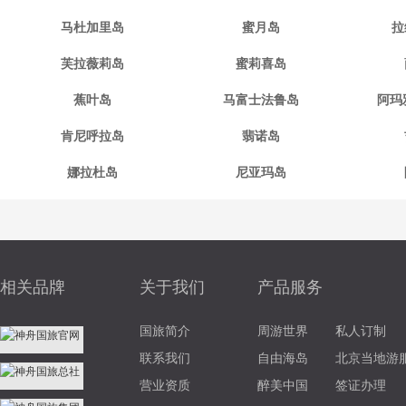
马杜加里岛
蜜月岛
拉
芙拉薇莉岛
蜜莉喜岛
蕉叶岛
马富士法鲁岛
阿玛
肯尼呼拉岛
翡诺岛
娜拉杜岛
尼亚玛岛
相关品牌
关于我们
产品服务
国旅简介
周游世界
私人订制
联系我们
自由海岛
北京当地游
营业资质
醉美中国
签证办理