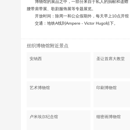
博物馆的展品之中，一部分来自于私人的捐献和遗赠
腰带肩带展、歌剧服饰展等专题展览。
开放时间：除周一和公众假期外，每天早上10点开馆，
交通：地铁A线到Ampere - Victor Hugo站下。
丝织博物馆附近景点
安纳西
圣让首席大教堂
艺术博物馆
印刷博物馆
卢米埃尔纪念馆
细密画博物馆