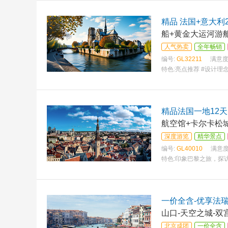
精品 法国+意大利
船+黄金大运河游
人气热卖
全年畅销
编号:
GL32211
满意度
特色:
亮点推荐 #设计理
精品法国一地12天
航空馆+卡尔卡松
深度游览
精华景点
编号:
GL40010
满意度
特色:
印象巴黎之旅，探
一价全含-优享法瑞
山口-天空之城-双
北京成团
一价全含