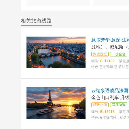
相关旅游线路
意揽芳华-意深-法
源地）、威尼斯（
深度游览
一价全含
编号:
GL17182
满意度
特色:
意揽芳华-意深-法
云端泉语质品法国-
金色山口列车-升
精致小团
深度游览
编号:
GL18218
满意度
特色:
★航班信息：精选