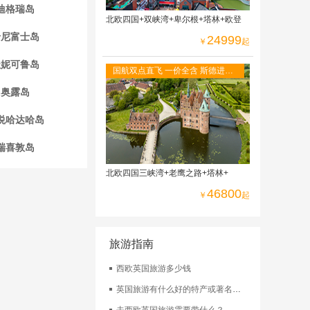
迪格瑞岛
北欧四国+双峡湾+卑尔根+塔林+欧登
卡尼富士岛
24999
￥
起
杜妮可鲁岛
国航双点直飞 一价全含 斯德进哥
本出，冰岛段--赫尔辛基进奥斯陆
奥露岛
出
悦哈达哈岛
瑞喜敦岛
北欧四国三峡湾+老鹰之路+塔林+
46800
￥
起
旅游指南
西欧英国旅游多少钱
英国旅游有什么好的特产或著名小