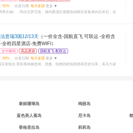
:
95%
出发日期:
每月多团
更多
（醉美古城）：阿尔贝罗贝洛，城内圆顶石屋建筑由附近采集来的石灰石，石
意瑞3国12/13天
（一价全含-国航直飞 可联运 -全程含
-全程四星酒店-免费WIFI）
全年畅销
高品质游
国航直飞-配联运
:
99%
出发日期:
每月多团
更多
镇完美组合,零距离体验悠闲、优雅、恬静的欧陆风情和历史沿革；圣马力诺
泰姬珊瑚岛
绚丽岛
蓝色美人蕉岛
尼卡岛
香格里拉岛
莉莉岛