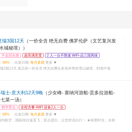
意瑞3国12天
（一价全含 绝无自费​ 佛罗伦萨（文艺复兴发
水城秘境））
不走回头路
超高满意度
2 人一台不限速 WiFi-品三国风味​
:
98%
出发日期:
每月多团
更多
意瑞3国12天 真正的一价全含 绝无自费​ 从多洛米蒂的雪山秘境，到地中海
瑞士-意大利12天9晚
（少女峰- 塞纳河游船-贡多拉游船-
级七菜一汤）
精华景点
全程含餐-WIFI 设备2人一台
:
98%
出发日期:
每月多团
更多
国内航空，国际段往返直飞，双点进出，让您舒适出行！ ★味蕾时光：全程