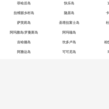
菲哈后岛
快乐岛
拉维丽乡村岛
隐居岛
萨芙莉岛
圣塔拉富士岛
阿玛雅岛/罗曼斯岛
阿玛瑞岛
吉哈德岛
坎多卢岛
柏
阿雅达岛
可可尼岛