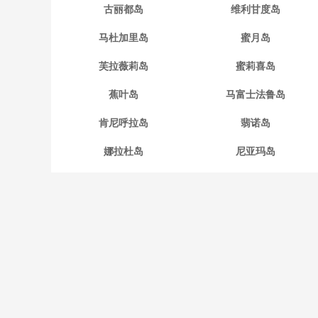
古丽都岛
维利甘度岛
马杜加里岛
蜜月岛
芙拉薇莉岛
蜜莉喜岛
蕉叶岛
马富士法鲁岛
肯尼呼拉岛
翡诺岛
娜拉杜岛
尼亚玛岛