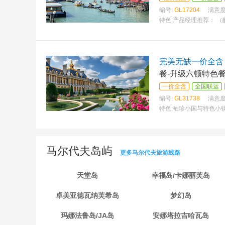
编号:
GL17204
满意度
特色:
产品经理推荐： 
完美无缺一价全含 法
餐-升级六顿特色餐
一价全含
全国联运
编号:
GL31738
满意度
特色:
袖珍小国与特色小
马尔代夫岛屿
更多马尔代夫旅游线路
天堂岛
幸福岛/卡娜丽芙岛
卓美亚德瓦纳芙希岛
梦幻岛
玛娜法鲁岛/JA岛
安娜塔拉吉哈瓦岛