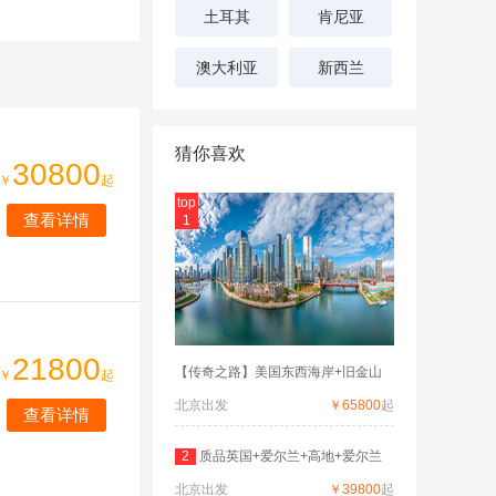
土耳其
肯尼亚
澳大利亚
新西兰
猜你喜欢
30800
￥
起
top
查看详情
1
21800
【传奇之路】美国东西海岸+旧金山
￥
起
北京出发
￥65800
起
查看详情
2
质品英国+爱尔兰+高地+爱尔兰
北京出发
深度
￥39800
起