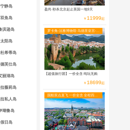
宁静岛
盈尚·秒杀北京起止英国一地9天
11999
双鱼岛
￥
起
鲁滨逊岛
罗卡角-法雅博物馆-马德里皇宫-阿
尔罕布拉宫-古城托莱多-全程当地
太阳岛
四星级酒店
波杜希蒂岛
曼德芙仕岛
【超值旅行团】一价全含 纯玩无购
艾丽湖岛
18699
￥
起
哈拉薇莉岛
国航双点直飞 一价全含 全程四星
维拉私人岛
酒店 免费WIFI 二人游轮内舱 六菜
一汤
伊瑚鲁岛
假日岛