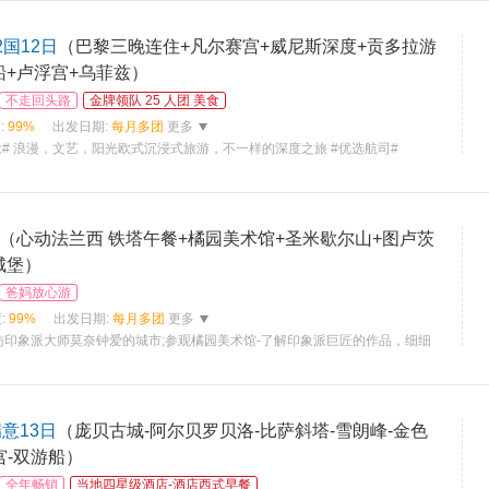
2国12日
（巴黎三晚连住+凡尔赛宫+威尼斯深度+贡多拉游
船+卢浮宫+乌菲兹）
不走回头路
金牌领队 25 人团 美食
:
99%
出发日期:
每月多团
更多
念# 浪漫，文艺，阳光欧式沉浸式旅游，不一样的深度之旅 #优选航司#
（心动法兰西 铁塔午餐+橘园美术馆+圣米歇尔山+图卢茨
城堡）
爸妈放心游
:
99%
出发日期:
每月多团
更多
访印象派大师莫奈钟爱的城市;参观橘园美术馆-了解印象派巨匠的作品，细细
意13日
（庞贝古城-阿尔贝罗贝洛-比萨斜塔-雪朗峰-金色
宫-双游船）
全年畅销
当地四星级酒店-酒店西式早餐