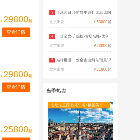
3
【冰河日记-旷野史诗】 北欧四国
29800
￥
起
北京出发
双
￥53800
起
查看详情
4
一价全含-升级版-古堡名峰-优享
北京出发
德
￥23800
起
5
巅峰世遗 一价全含 金牌法瑞意13
北京出发
日
￥31800
起
29800
￥
起
查看详情
当季热卖
心动法兰西 铁塔午餐+橘园美术馆
+圣米歇尔山+图卢茨航空馆+卡尔
卡松城堡
25800
￥
起