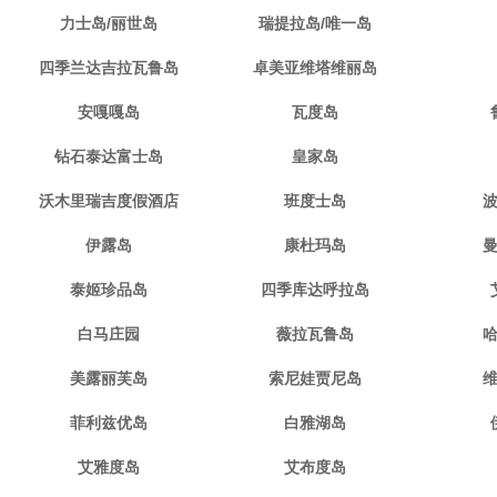
力士岛/丽世岛
瑞提拉岛/唯一岛
四季兰达吉拉瓦鲁岛
卓美亚维塔维丽岛
安嘎嘎岛
瓦度岛
钻石泰达富士岛
皇家岛
沃木里瑞吉度假酒店
班度士岛
伊露岛
康杜玛岛
泰姬珍品岛
四季库达呼拉岛
白马庄园
薇拉瓦鲁岛
美露丽芙岛
索尼娃贾尼岛
菲利兹优岛
白雅湖岛
艾雅度岛
艾布度岛