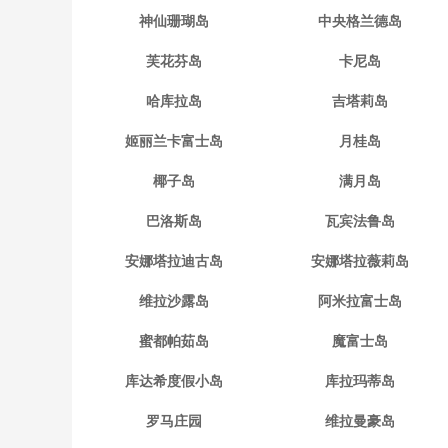
神仙珊瑚岛
中央格兰德岛
芙花芬岛
卡尼岛
哈库拉岛
吉塔莉岛
姬丽兰卡富士岛
月桂岛
椰子岛
满月岛
巴洛斯岛
瓦宾法鲁岛
安娜塔拉迪古岛
安娜塔拉薇莉岛
维拉沙露岛
阿米拉富士岛
蜜都帕茹岛
魔富士岛
库达希度假小岛
库拉玛蒂岛
罗马庄园
维拉曼豪岛