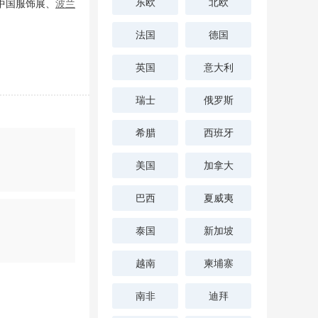
东欧
北欧
中国服饰展、
波兰
法国
德国
英国
意大利
瑞士
俄罗斯
希腊
西班牙
美国
加拿大
巴西
夏威夷
泰国
新加坡
越南
柬埔寨
南非
迪拜