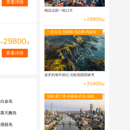
查看详情
精品法国一地12天
29800
￥
起
一价全含-无购物-无自费-内陆加飞
不走回头路-双点进出-峡湾游船-观
29800
￥
起
光小火车
查看详情
波罗的海环游记-北欧国国双峡湾
31800
￥
起
伦敦-爱丁堡-利物浦-约克-温德米
白金岛
尔湖区-牛津大学-莎士比亚故居-伦
敦自由活动
都喜天阙岛
港丽岛