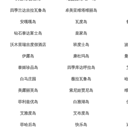
四季兰达吉拉瓦鲁岛
卓美亚维塔维丽岛
安嘎嘎岛
瓦度岛
钻石泰达富士岛
皇家岛
沃木里瑞吉度假酒店
班度士岛
伊露岛
康杜玛岛
泰姬珍品岛
四季库达呼拉岛
白马庄园
薇拉瓦鲁岛
美露丽芙岛
索尼娃贾尼岛
菲利兹优岛
白雅湖岛
艾雅度岛
艾布度岛
菲哈后岛
快乐岛