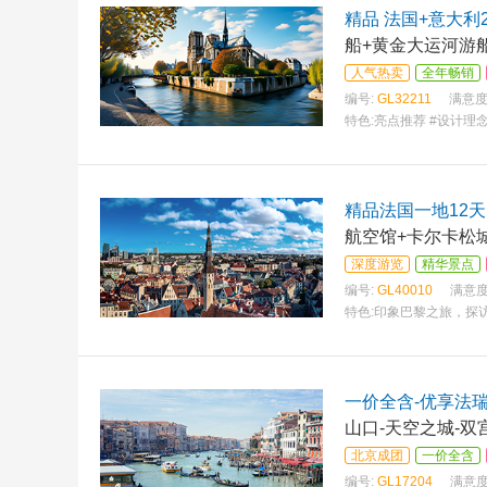
精品 法国+意大利
船+黄金大运河游
人气热卖
全年畅销
编号:
GL32211
满意度
特色:
亮点推荐 #设计理
精品法国一地12天
航空馆+卡尔卡松
深度游览
精华景点
编号:
GL40010
满意度
特色:
印象巴黎之旅，探
一价全含-优享法瑞
山口-天空之城-双
北京成团
一价全含
编号:
GL17204
满意度