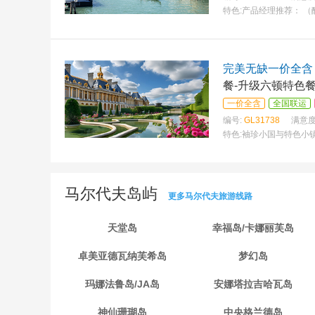
特色:
产品经理推荐： 
完美无缺一价全含 法
餐-升级六顿特色餐
一价全含
全国联运
编号:
GL31738
满意度
特色:
袖珍小国与特色小
马尔代夫岛屿
更多马尔代夫旅游线路
天堂岛
幸福岛/卡娜丽芙岛
卓美亚德瓦纳芙希岛
梦幻岛
玛娜法鲁岛/JA岛
安娜塔拉吉哈瓦岛
神仙珊瑚岛
中央格兰德岛