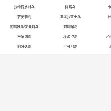
拉维丽乡村岛
隐居岛
萨芙莉岛
圣塔拉富士岛
阿玛雅岛/罗曼斯岛
阿玛瑞岛
吉哈德岛
坎多卢岛
柏
阿雅达岛
可可尼岛