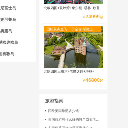
卡尼富士岛
北欧四国+双峡湾+卑尔根+塔林+欧登
24999
￥
起
杜妮可鲁岛
国航双点直飞 一价全含 斯德进哥
奥露岛
本出，冰岛段--赫尔辛基进奥斯陆
出
悦哈达哈岛
瑞喜敦岛
北欧四国三峡湾+老鹰之路+塔林+
46800
￥
起
旅游指南
西欧英国旅游多少钱
英国旅游有什么好的特产或著名小