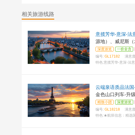
相关旅游线路
意揽芳华-意深-法
源地）、威尼斯（
深度游览
一价全含
编号:
GL17182
满意度
特色:
意揽芳华-意深-法
云端泉语质品法国-
金色山口列车-升
精致小团
深度游览
编号:
GL18218
满意度
特色:
★航班信息：精选