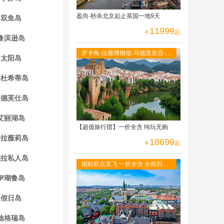
盈尚·秒杀北京起止英国一地9天
双鱼岛
11999
￥
起
鲁滨逊岛
罗卡角-法雅博物馆-马德里皇宫-阿
太阳岛
尔罕布拉宫-古城托莱多-全程当地
四星级酒店
波杜希蒂岛
曼德芙仕岛
艾丽湖岛
【超值旅行团】一价全含 纯玩无购
哈拉薇莉岛
18699
￥
起
维拉私人岛
国航双点直飞 一价全含 全程四星
酒店 免费WIFI 二人游轮内舱 六菜
伊瑚鲁岛
一汤
假日岛
迪格瑞岛