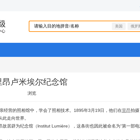
美国
俄罗
里昂卢米埃尔纪念馆
浏览
亲经营的照相馆中，学会了照相技术。1895年3月19日，他们在
里昂
拍摄
从此走向世界。
纪念馆（lnstitut Lumière），这条街也因此被命名为“第一部电影街