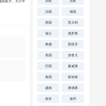
东欧
北欧
摄的影片。大厅中
法国
德国
英国
意大利
瑞士
俄罗斯
希腊
西班牙
美国
加拿大
巴西
夏威夷
泰国
新加坡
越南
柬埔寨
南非
迪拜