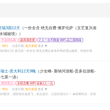
意瑞3国12天
（一价全含 绝无自费​ 佛罗伦萨（文艺复兴发
水城秘境））
不走回头路
超高满意度
2 人一台不限速 WiFi-品三国风味​
:
98%
出发日期:
每月多团
更多
意瑞3国12天 真正的一价全含 绝无自费​ 从多洛米蒂的雪山秘境，到地中海
瑞士-意大利12天9晚
（少女峰- 塞纳河游船-贡多拉游船-
级七菜一汤）
精华景点
全程含餐-WIFI 设备2人一台
:
98%
出发日期:
每月多团
更多
国内航空，国际段往返直飞，双点进出，让您舒适出行！ ★味蕾时光：全程