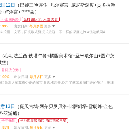
2国12日
（巴黎三晚连住+凡尔赛宫+威尼斯深度+贡多拉游
船+卢浮宫+乌菲兹）
不走回头路
金牌领队 25 人团 美食
:
99%
出发日期:
每月多团
更多
念# 浪漫，文艺，阳光欧式沉浸式旅游，不一样的深度之旅 #优选航司#
（心动法兰西 铁塔午餐+橘园美术馆+圣米歇尔山+图卢茨
城堡）
爸妈放心游
:
99%
出发日期:
每月多团
更多
访印象派大师莫奈钟爱的城市;参观橘园美术馆-了解印象派巨匠的作品，细细
意13日
（庞贝古城-阿尔贝罗贝洛-比萨斜塔-雪朗峰-金色
宫-双游船）
全年畅销
当地四星级酒店-酒店西式早餐
:
95%
出发日期:
每月多团
更多