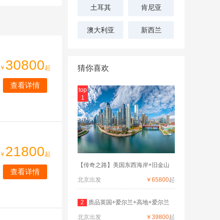
土耳其
肯尼亚
澳大利亚
新西兰
30800
猜你喜欢
￥
起
查看详情
top
1
21800
￥
起
【传奇之路】美国东西海岸+旧金山
查看详情
北京出发
￥65800
起
2
质品英国+爱尔兰+高地+爱尔兰
北京出发
深度
￥39800
起