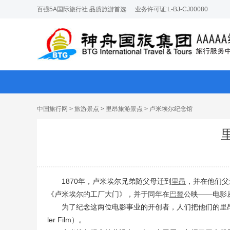
百强5A国际旅行社 品质旅游首选
业务许可证:L-BJ-CJ00080
中国旅行网
>
旅游景点
>
里昂旅游景点
> 卢米埃尔纪念馆
1870年，卢米埃尔兄弟随父母迁到
里昂
，并在他们父
《卢米埃尔的工厂大门》，并于同年在
巴黎
公映——电影
为了纪念这两位电影事业的开创者，人们把他们的里昂故居辟为
ler Film）。