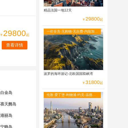
精品法国一地12天
29800
￥
起
29800
一价全含-无购物-无自费-内陆加飞
￥
起
不走回头路-双点进出-峡湾游船-观
光小火车
查看详情
波罗的海环游记-北欧国国双峡湾
31800
￥
起
白金岛
伦敦-爱丁堡-利物浦-约克-温德米
尔湖区-牛津大学-莎士比亚故居-伦
都喜天阙岛
敦自由活动
港丽岛
宁静岛