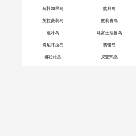
马杜加里岛
蜜月岛
芙拉薇莉岛
蜜莉喜岛
蕉叶岛
马富士法鲁岛
肯尼呼拉岛
翡诺岛
娜拉杜岛
尼亚玛岛