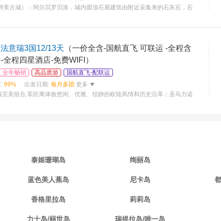
（醉美古城）：阿尔贝罗贝洛，城内圆顶石屋建筑由附近采集来的石灰石，石
意瑞3国12/13天
（一价全含-国航直飞 可联运 -全程含
-全程四星酒店-免费WIFI）
全年畅销
高品质游
国航直飞-配联运
:
99%
出发日期:
每月多团
更多
镇完美组合,零距离体验悠闲、优雅、恬静的欧陆风情和历史沿革；圣马力诺
泰姬珊瑚岛
绚丽岛
蓝色美人蕉岛
尼卡岛
香格里拉岛
莉莉岛
力士岛/丽世岛
瑞提拉岛/唯一岛