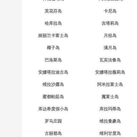
芙花芬岛
卡尼岛
哈库拉岛
吉塔莉岛
姬丽兰卡富士岛
月桂岛
椰子岛
满月岛
巴洛斯岛
瓦宾法鲁岛
安娜塔拉迪古岛
安娜塔拉薇莉岛
维拉沙露岛
阿米拉富士岛
蜜都帕茹岛
魔富士岛
库达希度假小岛
库拉玛蒂岛
罗马庄园
维拉曼豪岛
古丽都岛
维利甘度岛