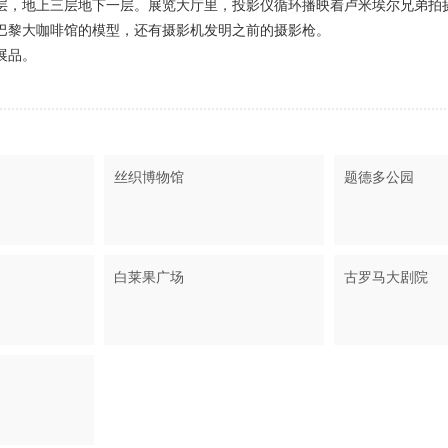
层，地上三层地下一层。展览大厅里，投影仪循环播映着卢米埃尔兄弟拍
巴黎大咖啡馆的模型，还有摄影机发明之前的摄影枪。
展品。
丝织博物馆
题德多公园
白莱果广场
古罗马大剧院