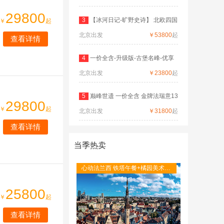
29800
3
【冰河日记-旷野史诗】 北欧四国
￥
起
北京出发
双
￥53800
起
查看详情
4
一价全含-升级版-古堡名峰-优享
北京出发
德
￥23800
起
5
巅峰世遗 一价全含 金牌法瑞意13
29800
￥
起
北京出发
日
￥31800
起
查看详情
当季热卖
心动法兰西 铁塔午餐+橘园美术馆
+圣米歇尔山+图卢茨航空馆+卡尔
卡松城堡
25800
￥
起
查看详情