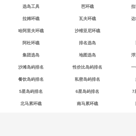
选岛工具
芭环礁
拉
拉姆环礁
瓦夫环礁
达
哈阿里夫环礁
沙维亚尼环礁
阿杜环礁
排名选岛
集团选岛
地图选岛
浮
沙滩岛屿排名
性价比岛屿排名
一
餐饮岛屿排名
私密岛屿排名
5星岛屿排名
6星岛屿排名
7
北马累环礁
南马累环礁