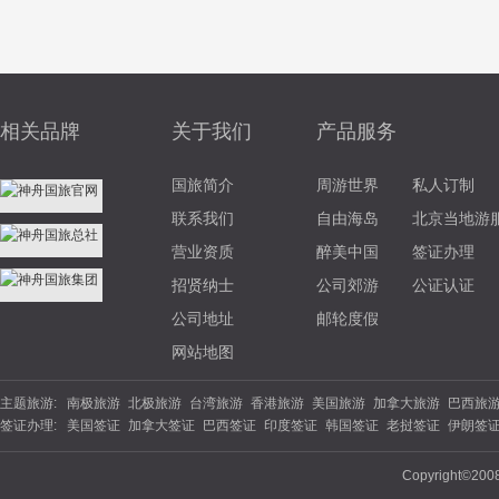
相关品牌
关于我们
产品服务
国旅简介
周游世界
私人订制
联系我们
自由海岛
北京当地游
营业资质
醉美中国
签证办理
招贤纳士
公司郊游
公证认证
公司地址
邮轮度假
网站地图
主题旅游:
南极旅游
北极旅游
台湾旅游
香港旅游
美国旅游
加拿大旅游
巴西旅
签证办理:
美国签证
加拿大签证
巴西签证
印度签证
韩国签证
老挝签证
伊朗签
游
北欧旅游
东欧旅游
俄罗斯旅游
土耳其旅游
英国旅游
法国旅游
德
签证
坦桑尼亚
南非签证
埃塞俄比亚
西班牙签证
丹麦签证
波兰签证
夏威夷旅游
云南旅游
海南旅游
苏杭旅游
福建旅游
广西旅游
陕西旅
Copyright©200