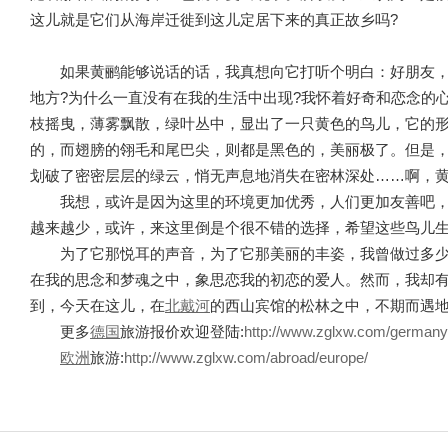
这儿就是它们从海岸迁徙到这儿定居下来的真正故乡吗?
如果黄鹂能够说话的话，我真想向它打听个明白：好朋友
地方?为什么一直没有在我的生活中出现?我怀着好奇和恋念的
枝摇曳，薄雾飘散，绿叶丛中，显出了一只黄色的鸟儿，它的
的，而翅膀的翎毛和尾巴尖，则都是黑色的，美丽极了。但是
划破了密密层层的绿云，悄无声息地消失在密林深处……啊，
我想，或许是因为这里的环境更加优秀，人们更加友善吧
越来越少，或许，来这里倒是个很不错的选择，希望这些鸟儿
为了它那悦耳的声音，为了它那美丽的丰姿，我曾做过多少
在我的思念和梦魂之中，象思恋我的初恋的爱人。然而，我却
到，今天在这儿，在
北戴河
的西山宾馆的松林之中，不期而遇
更多
德国
旅游报价欢迎登陆:
http://www.zglxw.com/germany
欧洲
旅游:
http://www.zglxw.com/abroad/europe/