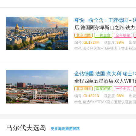
尊悦一价全含：王牌德国－
店,德国阿尔卑斯山之路,铁力
北京成团
一价全含
全年畅销
编号:
GL17244
满意度:
99%
出发
特色:
法拉利火车+TGV铁力士雪山+欧
星酒
金钻德国-法国-意大利-瑞士1
全程四至五星酒店 双人WIFI
北京成团
深度游览
一价全含
编号:
GL18213
满意度:
96%
出发
特色:
精选SKYTRAX官方五星认证德
莱
马尔代夫选岛
更多海岛旅游线路