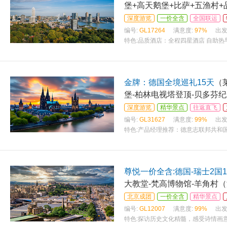
堡+高天鹅堡+比萨+五渔村+
深度游览
一价全含
全国联运
编号:
GL17264
满意度:
97%
出发
特色:
品质酒店：全程四星酒店 自助热
金牌：德国全境巡礼15天
（
堡-柏林电视塔登顶-贝多芬
深度游览
精华景点
往返直飞
编号:
GL31627
满意度:
99%
出发
特色:
产品经理推荐：德意志联邦共和
尊悦一价全含:德国-瑞士2国1
大教堂-梵高博物馆-羊角村
北京成团
一价全含
精华景点
编号:
GL12007
满意度:
99%
出发
特色:
探访历史文化精髓，感受诗情画意之