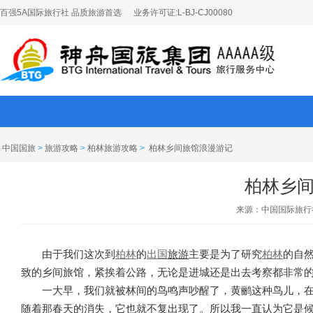
百强5A国际旅行社 品质旅游首选
业务许可证:L-BJ-CJ00080
中国国旅
>
旅游攻略
>
柏林旅游攻略
>
柏林乡间旅馆浪漫游记
柏林乡
来源：中国国际旅行
由于我们这次到
柏林
的
出国
旅游
主要是为了研究
柏林
的自
致的乡间旅馆，紧挨着公路，无论是进城还是出去考察都非常
一大早，我们就被林间的鸟鸣声吵醒了，黄鹂这种鸟儿，
随着那春天的消失，它也就不复出现了。所以我一直认为它是候