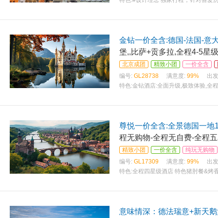
特色:
#设计理念 独家行程，针对喜爱
金钻一价全含:德国-法国-意大
堡,,比萨+贡多拉,全程4-5
北京成团
精致小团
一价全含
编号:
GL28738
满意度:
99%
出发
特色:
金钻酒店:全面升级,极致体验,全
尊悦一价全含:全景德国一地1
程无购物-全程无自费-全程五
精致小团
一价全含
纯玩无购物
编号:
GL17309
满意度:
99%
出发
特色:
全程四星级酒店 特色猪肘餐&烤香
意味情深：德法瑞意+新天鹅堡