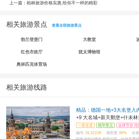
上一篇：
柏林旅游价格实惠,给你不一样的精彩
相关旅游景点
查看全部旅游景点
勃兰登堡门
大教堂
红色市政厅
犹太博物馆
奥林匹克体育场
相关旅游线路
精品：德国一地+3大名堡入内
+9 大名城+新天鹅堡+什未
一价全含
精华景点
金牌导游 纯
编号:
GL32228
满意度:
99%
出发