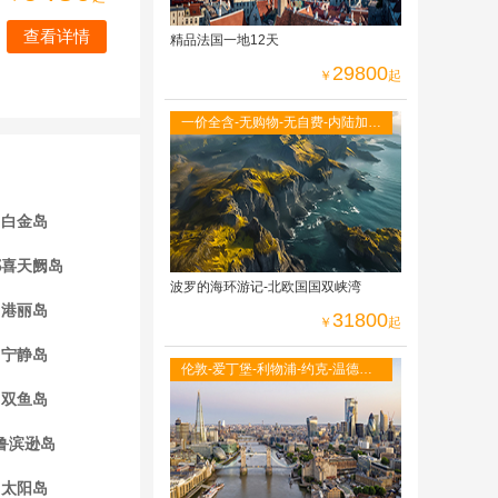
查看详情
精品法国一地12天
29800
￥
起
一价全含-无购物-无自费-内陆加飞
不走回头路-双点进出-峡湾游船-观
光小火车
白金岛
都喜天阙岛
波罗的海环游记-北欧国国双峡湾
港丽岛
31800
￥
起
宁静岛
伦敦-爱丁堡-利物浦-约克-温德米
尔湖区-牛津大学-莎士比亚故居-伦
双鱼岛
敦自由活动
鲁滨逊岛
太阳岛