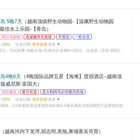
岛 5晚7天
（越南顶级野生动物园-【温佩野生动物园
 亚洲最佳水上乐园-【香岛）
纯玩无购物
真诚服务无套路
不滑店
一价全含
:
98%
出发日期:
每月多团
更多
00元：菲式按摩+风帆出海+芒果冰沙 套餐B+200元：出海游（浮潜+BBQ）
岛4晚6天
（4晚国际品牌五星【海滩】度假酒店--越南顶
南版威尼斯-富国大）
低价爆款
蜜月首选
意大利阿马尔菲蜜月胜地
:
99%
出发日期:
每月多团
更多
华客机，5小时航班直达度假胜地长滩岛 6晚长滩岛当地四星阿兰达度假村或
（越南河内下龙湾,胡志明,美拖,柬埔寨吴哥窟）