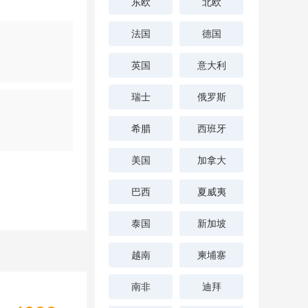
东欧
北欧
法国
德国
英国
意大利
瑞士
俄罗斯
希腊
西班牙
美国
加拿大
巴西
夏威夷
泰国
新加坡
越南
柬埔寨
南非
迪拜