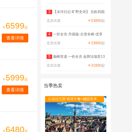
3
【冰河日记-旷野史诗】 北欧四国
北京出发
双
￥53800
起
6599
￥
起
4
一价全含-升级版-古堡名峰-优享
查看详情
北京出发
德
￥23800
起
5
巅峰世遗 一价全含 金牌法瑞意13
北京出发
日
￥31800
起
5999
￥
起
当季热卖
查看详情
心动法兰西 铁塔午餐+橘园美术馆
+圣米歇尔山+图卢茨航空馆+卡尔
卡松城堡
6480
￥
起