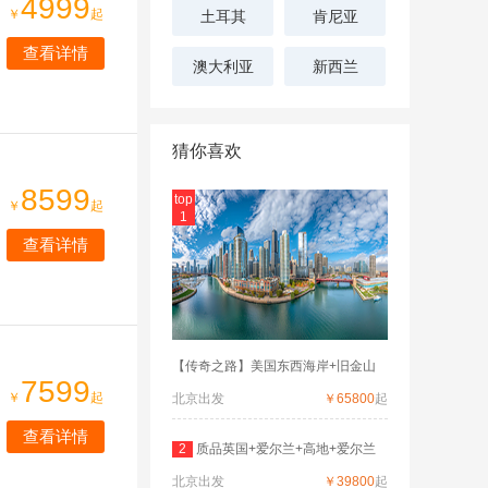
4999
￥
起
土耳其
肯尼亚
查看详情
澳大利亚
新西兰
猜你喜欢
8599
top
￥
起
1
查看详情
【传奇之路】美国东西海岸+旧金山
7599
￥
起
北京出发
￥65800
起
查看详情
2
质品英国+爱尔兰+高地+爱尔兰
北京出发
深度
￥39800
起