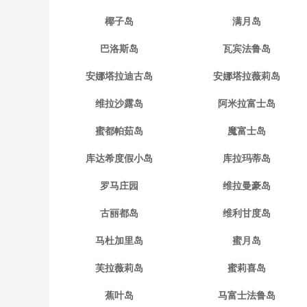
椰子岛
满月岛
巴洛斯岛
瓦宾法鲁岛
安娜塔拉迪古岛
安娜塔拉薇莉岛
维拉沙露岛
阿米拉富士岛
蜜都帕茹岛
魔富士岛
库达希度假小岛
库拉玛蒂岛
罗马庄园
维拉曼豪岛
古丽都岛
维利甘度岛
马杜加里岛
蜜月岛
芙拉薇莉岛
蜜莉喜岛
蕉叶岛
马富士法鲁岛