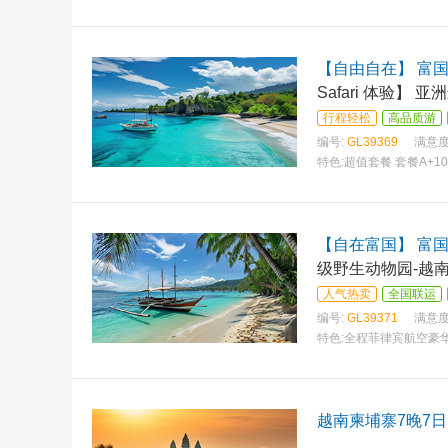
【自由自在】 富国
Safari 体验】
行程轻松
高品质游
编号:
GL39369
满意度
特色:
超值套餐 套餐A+1
套餐
【自在富国】 富国
级野生动物园-越
人气热卖
全国联运
编号:
GL39371
满意度
特色:
全程菲律宾航空豪
越南柬埔寨7晚7日