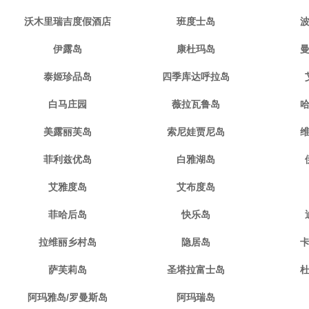
沃木里瑞吉度假酒店
班度士岛
伊露岛
康杜玛岛
泰姬珍品岛
四季库达呼拉岛
白马庄园
薇拉瓦鲁岛
美露丽芙岛
索尼娃贾尼岛
菲利兹优岛
白雅湖岛
艾雅度岛
艾布度岛
菲哈后岛
快乐岛
拉维丽乡村岛
隐居岛
萨芙莉岛
圣塔拉富士岛
阿玛雅岛/罗曼斯岛
阿玛瑞岛