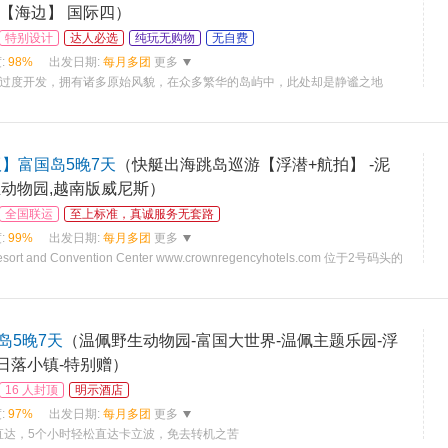
【海边】 国际四）
特别设计
达人必选
纯玩无购物
无自费
:
98%
出发日期:
每月多团
更多
被过度开发，拥有诸多原始风貌，在众多繁华的岛屿中，此处却是静谧之地
】富国岛5晚7天
（快艇出海跳岛巡游【浮潜+航拍】 -泥
生动物园,越南版威尼斯）
全国联运
至上标准，真诚服务无套路
:
99%
出发日期:
每月多团
更多
esort and Convention Center www.crownregencyhotels.com 位于2号码头的
中心
岛5晚7天
（温佩野生动物园-富国大世界-温佩主题乐园-浮
日落小镇-特别赠）
16 人封顶
明示酒店
:
97%
出发日期:
每月多团
更多
直达，5个小时轻松直达卡立波，免去转机之苦