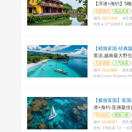
【浮潜+海钓】5晚
深度游览
高品质游
编号:
GL17434
满意度
特色:
●【产品推荐】未
【精致富国-经典版
浆浴,越南最大野
北京成团
人气热卖
编号:
GL31864
满意度
特色:
Crown Regency R
皇冠丽晶度假村和会议
【极致富国】富国
潜+海钓-亚洲最佳
半自由行
精致小团
编号:
GL39367
满意度
特色:
【包机直飞】一站