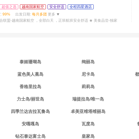
超值之选
越南国家航空
安全舒适
全程四星酒店
:
99%
出发日期:
每月多团
更多
天合联盟-越南国家航空 ，全部白天 ，正班航班安全舒适 ★ 美食品尝-独家
泰姬珊瑚岛
绚丽岛
蓝色美人蕉岛
尼卡岛
香格里拉岛
莉莉岛
力士岛/丽世岛
瑞提拉岛/唯一岛
四季兰达吉拉瓦鲁岛
卓美亚维塔维丽岛
安嘎嘎岛
瓦度岛
钻石泰达富士岛
皇家岛