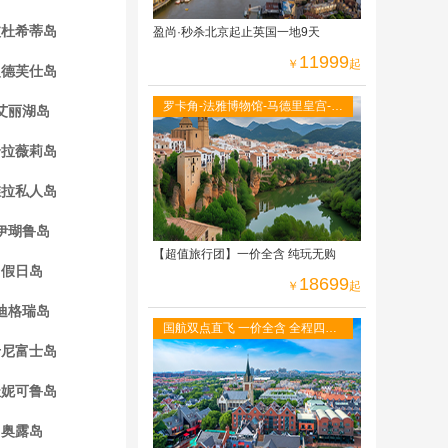
波杜希蒂岛
盈尚·秒杀北京起止英国一地9天
11999
￥
起
曼德芙仕岛
罗卡角-法雅博物馆-马德里皇宫-阿
艾丽湖岛
尔罕布拉宫-古城托莱多-全程当地
四星级酒店
哈拉薇莉岛
维拉私人岛
伊瑚鲁岛
【超值旅行团】一价全含 纯玩无购
假日岛
18699
￥
起
迪格瑞岛
国航双点直飞 一价全含 全程四星
酒店 免费WIFI 二人游轮内舱 六菜
卡尼富士岛
一汤
杜妮可鲁岛
奥露岛