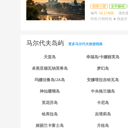
精致小团
全年畅销
编号:
GL17408
满意度
特色:
行程特色 ★ 精选
马尔代夫岛屿
更多马尔代夫旅游线路
天堂岛
幸福岛/卡娜丽芙岛
卓美亚德瓦纳芙希岛
梦幻岛
玛娜法鲁岛/JA岛
安娜塔拉吉哈瓦岛
神仙珊瑚岛
中央格兰德岛
芙花芬岛
卡尼岛
哈库拉岛
吉塔莉岛
姬丽兰卡富士岛
月桂岛