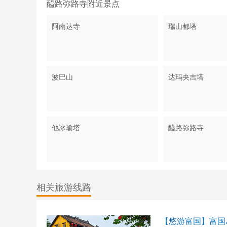
醯路弥路寺附近景点
阿南达寺
瑞山都塔
波巴山
达玛央吉塔
他冰瑜塔
醯路弥路寺
相关旅游线路
【悠游富国】富国