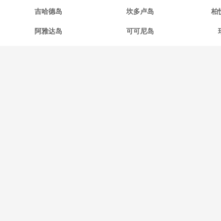
吉哈德岛
坎多卢岛
柏
阿雅达岛
可可尼岛