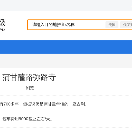
美国
俄罗
蒲甘醯路弥路寺
浏览
经有700多年，但据说仍是蒲甘最年轻的一座古刹。
包车费用9000基亚左右/天。