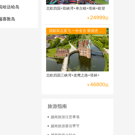
悦哈达哈岛
北欧四国+双峡湾+卑尔根+塔林+欧登
24999
￥
起
瑞喜敦岛
国航双点直飞 一价全含 斯德进哥
本出，冰岛段--赫尔辛基进奥斯陆
出
北欧四国三峡湾+老鹰之路+塔林+
46800
￥
起
旅游指南
越南旅游注意事项
越南旅游最佳季节