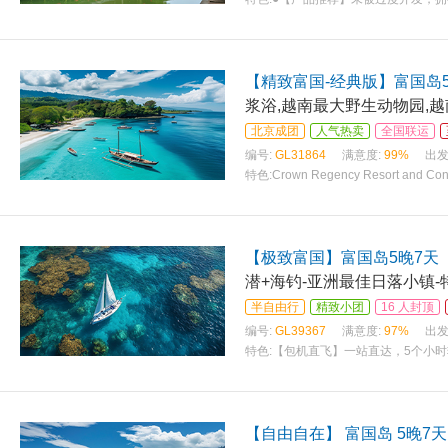
【精致富国-经典版】富国岛
浆浴,越南最大野生动物园,
北京成团
人气热卖
全国联运
编号:
GL31864
满意度:
99%
出发
特色:
Crown Regency Resort and C
皇冠丽晶度假村和会议中心
【极致富国】富国岛5晚7天
潜+海钓-亚洲最佳日落小镇-
半自由行
精致小团
16 人封顶
编号:
GL39367
满意度:
97%
出发
特色:
【包机直飞】一站直达，5个小
【自由自在】 富国岛 5晚7天