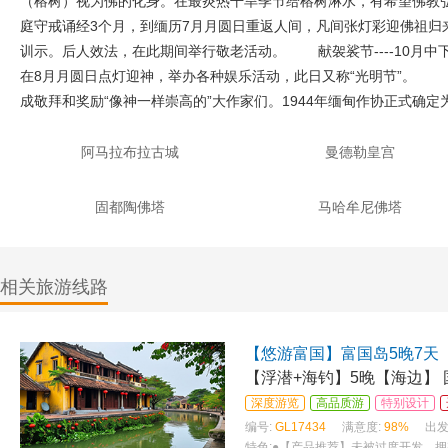
（榕树）视为佛的化身。在最炎热干旱季节给榕树淋水，有希望佛教弘
庭守戒诵经3个月，到缅历7月月圆日重返人间，凡间张灯彩迎佛祖归来
训示。后人效法，在此期间举行敬老活动。 献袈裟节----10月中
在8月月圆日点灯迎神，举办各种娱乐活动，此日又称“光明节”。 作家
成敬拜和奖励“像神一样崇高的”大作家们。1944年缅甸作协正式确定为“作
阿马拉布拉古城
曼德勒皇宫
固都陶佛塔
马哈牟尼佛塔
相关旅游线路
【悠游富国】富国岛5晚7天
【浮潜+海钓】5晚【海边】
深度游览
高品质游
特别设计
编号:
GL17434
满意度:
98%
出发
特色:
●【产品推荐】未被过度开发，