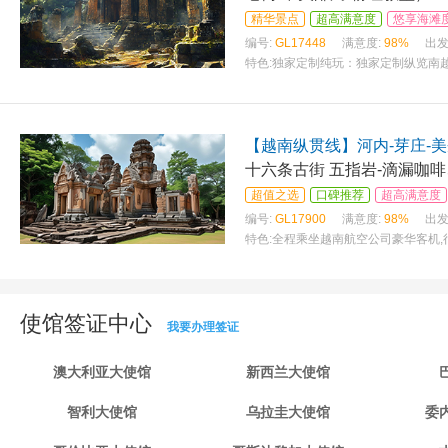
精华景点
超高满意度
悠享海滩
编号:
GL17448
满意度:
98%
出发
特色:
独家定制纯玩：独家定制纵览南越
【越南纵贯线】河内-芽庄-美
十六条古街 五指岩-滴漏咖啡
超值之选
口碑推荐
超高满意度
编号:
GL17900
满意度:
98%
出发
特色:
全程乘坐越南航空公司豪华客机,行
使馆签证中心
我要办理签证
澳大利亚大使馆
新西兰大使馆
智利大使馆
乌拉圭大使馆
委