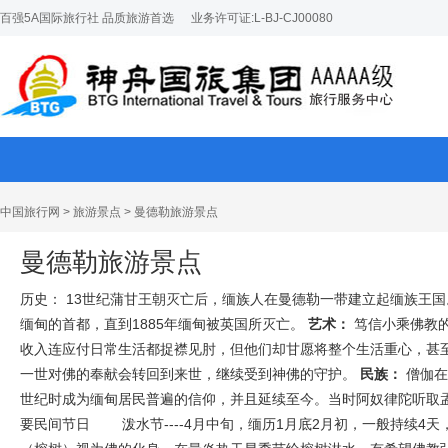
百强5A国际旅行社 品质旅游首选
业务许可证:L-BJ-CJ00080
中国旅行网
>
旅游景点
>
曼德勒旅游景点
曼德勒旅游景点
历史： 13世纪蒲甘王朝灭亡后，缅族人在曼德勒一带建立起缅族王国
缅甸的首都，直到1885年缅甸被英国所灭亡。
艺术：
笃信小乘佛教
收入连应付日常生活都捉襟见肘，但他们却甘愿将整个生活重心，甚
一世对佛的奉献会转回到来世，继续受到神佛的守护。
民族：
僧伽在
世纪时成为缅甸居民普遍的信仰，并且延续至今。当时阿奴律陀听取
要民间节日 泼水节----4月中旬，缅历1月底2月初，一般持续4天，