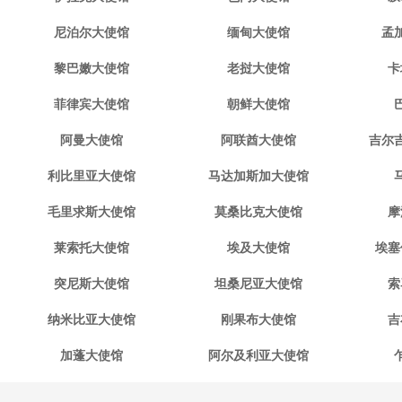
尼泊尔大使馆
缅甸大使馆
孟
黎巴嫩大使馆
老挝大使馆
卡
菲律宾大使馆
朝鲜大使馆
阿曼大使馆
阿联酋大使馆
吉尔
利比里亚大使馆
马达加斯加大使馆
毛里求斯大使馆
莫桑比克大使馆
摩
莱索托大使馆
埃及大使馆
埃塞
突尼斯大使馆
坦桑尼亚大使馆
索
纳米比亚大使馆
刚果布大使馆
吉
加蓬大使馆
阿尔及利亚大使馆