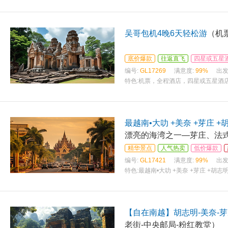
吴哥包机4晚6天轻松游
（机
底价爆款
往返直飞
四星或五星
编号:
GL17269
满意度:
99%
出发
特色:
机票，全程酒店，四星或五星酒店
最越南•大叻 +美奈 +芽庄 +
漂亮的海湾之一—芽庄、法
精华景点
人气热卖
低价爆款
编号:
GL17421
满意度:
99%
出发
特色:
最越南•大叻 +美奈 +芽庄 +
【自在南越】胡志明-美奈-芽
老街-中央邮局-粉红教堂）