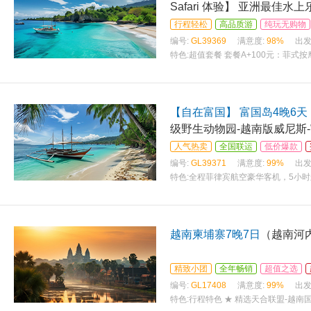
Safari 体验】 亚洲最佳水
行程轻松
高品质游
纯玩无购物
编号:
GL39369
满意度:
98%
出发
特色:
超值套餐 套餐A+100元：菲式按
套餐
【自在富国】 富国岛4晚6天
级野生动物园-越南版威尼斯
人气热卖
全国联运
低价爆款
编号:
GL39371
满意度:
99%
出发
特色:
全程菲律宾航空豪华客机，5小时
越南柬埔寨7晚7日
（越南河内
精致小团
全年畅销
超值之选
编号:
GL17408
满意度:
99%
出发
特色:
行程特色 ★ 精选天合联盟-越南