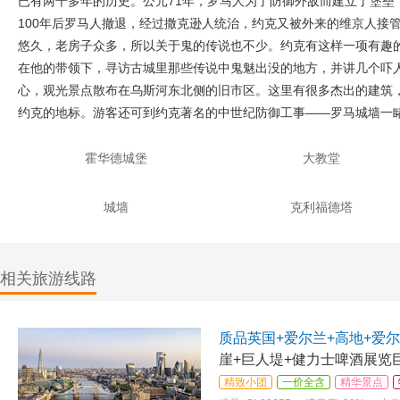
已有两千多年的历史。公元71年，罗马人为了防御外敌而建立了堡垒，
100年后罗马人撤退，经过撒克逊人统治，约克又被外来的维京人接管，
悠久，老房子众多，所以关于鬼的传说也不少。约克有这样一项有趣
在他的带领下，寻访古城里那些传说中鬼魅出没的地方，并讲几个吓
心，观光景点散布在乌斯河东北侧的旧市区。这里有很多杰出的建筑，英国最
约克的地标。游客还可到约克著名的中世纪防御工事——罗马城墙一睹千
霍华德城堡
大教堂
城墙
克利福德塔
相关旅游线路
质品英国+爱尔兰+高地+爱
崖+巨人堤+健力士啤酒展览
精致小团
一价全含
精华景点