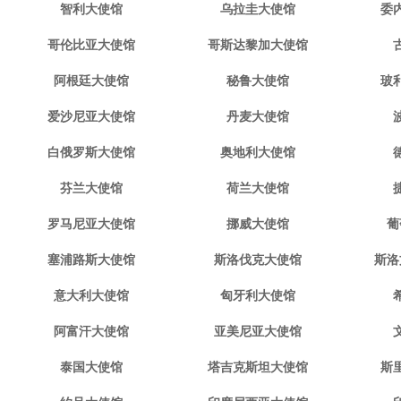
智利大使馆
乌拉圭大使馆
委
哥伦比亚大使馆
哥斯达黎加大使馆
阿根廷大使馆
秘鲁大使馆
玻
爱沙尼亚大使馆
丹麦大使馆
白俄罗斯大使馆
奥地利大使馆
芬兰大使馆
荷兰大使馆
罗马尼亚大使馆
挪威大使馆
葡
塞浦路斯大使馆
斯洛伐克大使馆
斯洛
意大利大使馆
匈牙利大使馆
阿富汗大使馆
亚美尼亚大使馆
泰国大使馆
塔吉克斯坦大使馆
斯