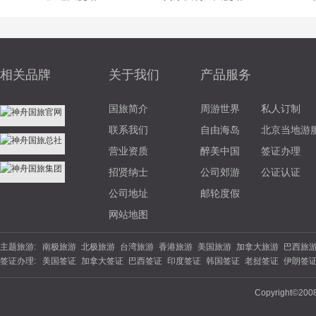
相关品牌
关于我们
产品服务
国旅简介
周游世界
私人订制
联系我们
自由海岛
北京当地游
营业资质
醉美中国
签证办理
招贤纳士
公司郊游
公证认证
公司地址
邮轮度假
网站地图
主题旅游:
南极旅游
北极旅游
台湾旅游
香港旅游
美国旅游
加拿大旅游
巴西旅
签证办理:
美国签证
加拿大签证
巴西签证
印度签证
韩国签证
老挝签证
伊朗签
游
北欧旅游
东欧旅游
俄罗斯旅游
土耳其旅游
英国旅游
法国旅游
德
签证
坦桑尼亚
南非签证
埃塞俄比亚
西班牙签证
丹麦签证
波兰签证
夏威夷旅游
云南旅游
海南旅游
苏杭旅游
福建旅游
广西旅游
陕西旅
Copyright©200