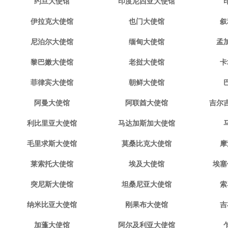
约旦大使馆
印度尼西亚大使馆
伊拉克大使馆
也门大使馆
叙
尼泊尔大使馆
缅甸大使馆
孟
黎巴嫩大使馆
老挝大使馆
卡
菲律宾大使馆
朝鲜大使馆
阿曼大使馆
阿联酋大使馆
吉尔
利比里亚大使馆
马达加斯加大使馆
毛里求斯大使馆
莫桑比克大使馆
摩
莱索托大使馆
埃及大使馆
埃塞
突尼斯大使馆
坦桑尼亚大使馆
索
纳米比亚大使馆
刚果布大使馆
吉
加蓬大使馆
阿尔及利亚大使馆