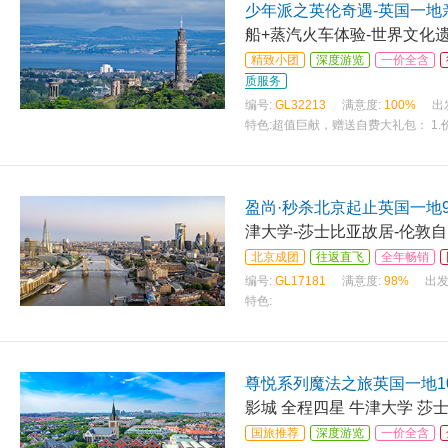
少年派之英伦奇遇-英国一地
船+蒸汽火车体验-世界文化
精致小团
深度游览
一价全含
质服务
编号:
GL32213
满意度:
100%
出
特色:
超值巨献，赠送自费大礼包： 1.
盈尚·秒杀北京起止英国一地
津大学-莎士比亚故居-伦敦
北京成团
往返直飞
全年畅销
编号:
GL17181
满意度:
98%
出发
特色:
尊悦系列魔法之旅英国一地1
影城 全程四星 牛津大学 莎
国旅推荐
深度游览
一价全含