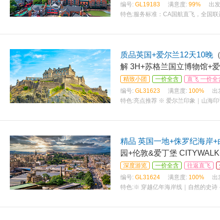
编号:
GL19183
满意度:
99%
出发
特色:
服务标准：CA国航直飞，全国联运
质品英国+爱尔兰12天10晚
解 3H+苏格兰国立博物馆+
精致小团
一价全含
直飞 一价全
编号:
GL31623
满意度:
100%
出
特色:
亮点推荐 ※ 爱尔兰印象｜山海印
精品 英国一地+侏罗纪海岸+
园+伦敦&爱丁堡 CITYWA
深度游览
一价全含
往返直飞
编号:
GL31624
满意度:
100%
出
特色:
※ 穿越亿年海岸线｜自然的史诗 