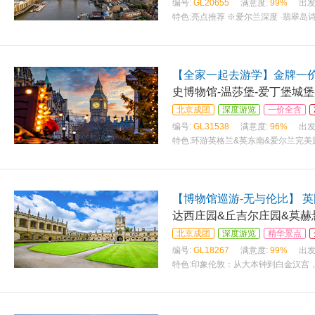
编号:
GL20655
满意度:
99%
出发
特色:
亮点推荐 ※爱尔兰深度 ·翡翠岛
【全家一起去游学】金牌一
史博物馆-温莎堡-爱丁堡城堡
北京成团
深度游览
一价全含
编号:
GL31538
满意度:
96%
出发
特色:
环游英格兰&英东南&爱尔兰完美旅
【博物馆巡游-无与伦比】 英
达西庄园&丘吉尔庄园&莫赫
北京成团
深度游览
精华景点
编号:
GL18267
满意度:
99%
出发
特色:
印象伦敦：从大本钟到白金汉宫