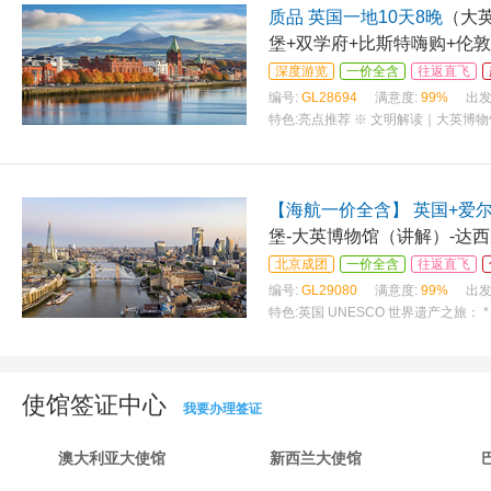
质品 英国一地10天8晚
（大英
堡+双学府+比斯特嗨购+伦敦
深度游览
一价全含
往返直飞
编号:
GL28694
满意度:
99%
出发
特色:
亮点推荐 ※ 文明解读｜大英博物
【海航一价全含】 英国+爱尔
堡-大英博物馆（讲解）-达西
北京成团
一价全含
往返直飞
编号:
GL29080
满意度:
99%
出发
特色:
英国 UNESCO 世界遗产之旅
使馆签证中心
我要办理签证
澳大利亚大使馆
新西兰大使馆