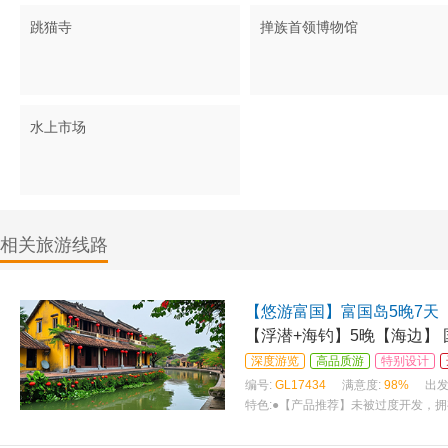
跳猫寺
掸族首领博物馆
水上市场
相关旅游线路
【悠游富国】富国岛5晚7天
【浮潜+海钓】5晚【海边】
深度游览
高品质游
特别设计
编号:
GL17434
满意度:
98%
出发
特色:
●【产品推荐】未被过度开发，