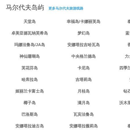
马尔代夫岛屿
更多马尔代夫旅游线路
天堂岛
幸福岛/卡娜丽芙岛
卓美亚德瓦纳芙希岛
梦幻岛
蓝
玛娜法鲁岛/JA岛
安娜塔拉吉哈瓦岛
神仙珊瑚岛
中央格兰德岛
力
芙花芬岛
卡尼岛
四季
哈库拉岛
吉塔莉岛
姬丽兰卡富士岛
月桂岛
钻
椰子岛
满月岛
沃木
巴洛斯岛
瓦宾法鲁岛
安娜塔拉迪古岛
安娜塔拉薇莉岛