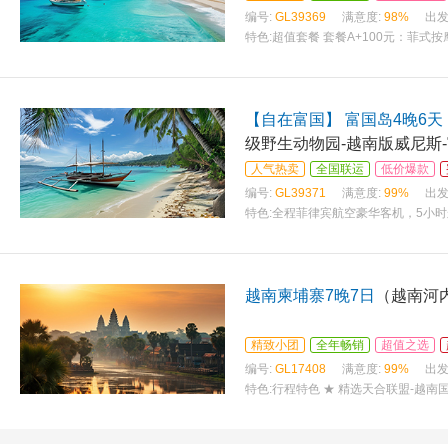
编号:
GL39369
满意度:
98%
出发
特色:
超值套餐 套餐A+100元：菲式按
套餐
【自在富国】 富国岛4晚6天
级野生动物园-越南版威尼斯
人气热卖
全国联运
低价爆款
编号:
GL39371
满意度:
99%
出发
特色:
全程菲律宾航空豪华客机，5小时
越南柬埔寨7晚7日
（越南河内
精致小团
全年畅销
超值之选
编号:
GL17408
满意度:
99%
出发
特色:
行程特色 ★ 精选天合联盟-越南