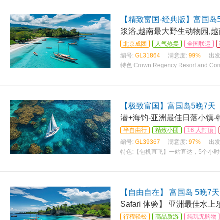
【精致富国-经典版】富国岛
浆浴,越南最大野生动物园,
北京成团
人气热卖
全国联运
编号:
GL31864
满意度:
99%
出发
特色:
Crown Regency Resort and C
皇冠丽晶度假村和会议中心
【极致富国】富国岛5晚7天
潜+海钓-亚洲最佳日落小镇-
半自由行
精致小团
16 人封顶
编号:
GL39367
满意度:
97%
出发
特色:
【包机直飞】一站直达，5个小
【自由自在】 富国岛 5晚7天
Safari 体验】 亚洲最佳水
行程轻松
高品质游
纯玩无购物