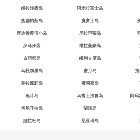
维拉沙露岛
阿米拉富士岛
蜜都帕茹岛
魔富士岛
库达希度假小岛
库拉玛蒂岛
罗马庄园
维拉曼豪岛
古丽都岛
维利甘度岛
马杜加里岛
蜜月岛
拉
芙拉薇莉岛
蜜莉喜岛
蕉叶岛
马富士法鲁岛
阿玛
肯尼呼拉岛
翡诺岛
娜拉杜岛
尼亚玛岛