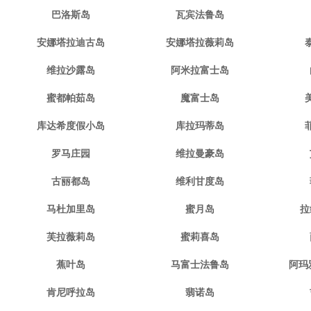
巴洛斯岛
瓦宾法鲁岛
安娜塔拉迪古岛
安娜塔拉薇莉岛
维拉沙露岛
阿米拉富士岛
蜜都帕茹岛
魔富士岛
库达希度假小岛
库拉玛蒂岛
罗马庄园
维拉曼豪岛
古丽都岛
维利甘度岛
马杜加里岛
蜜月岛
拉
芙拉薇莉岛
蜜莉喜岛
蕉叶岛
马富士法鲁岛
阿玛
肯尼呼拉岛
翡诺岛