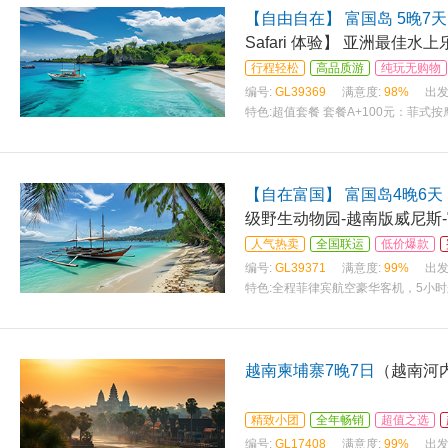
【自由自在】 富国岛 5晚7天
Safari 体验】 亚洲最佳水
行程轻松
高品质游
纯玩无购物
编号:
GL39369
满意度:
98%
出发
特色:
超值套餐 套餐A+100元：菲式按
套餐
【自在富国】 富国岛4晚6天
级野生动物园-越南版威尼斯
人气热卖
全国联运
低价爆款
编号:
GL39371
满意度:
99%
出发
特色:
全程菲律宾航空豪华客机，5小时
越南柬埔寨7晚7日
（越南河内
精致小团
全年畅销
超值之选
编号:
GL17408
满意度:
99%
出发