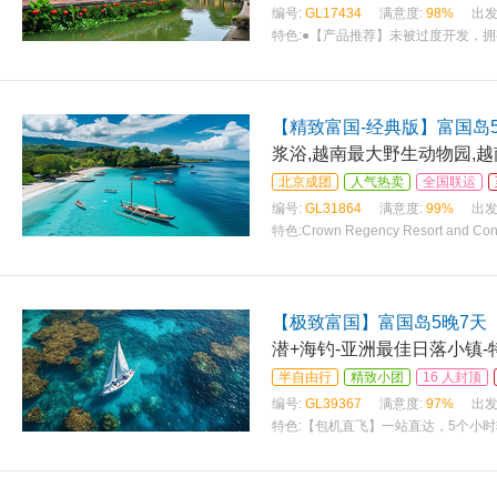
编号:
GL17434
满意度:
98%
出发
特色:
●【产品推荐】未被过度开发，
【精致富国-经典版】富国岛
浆浴,越南最大野生动物园,
北京成团
人气热卖
全国联运
编号:
GL31864
满意度:
99%
出发
特色:
Crown Regency Resort and C
皇冠丽晶度假村和会议中心
【极致富国】富国岛5晚7天
潜+海钓-亚洲最佳日落小镇-
半自由行
精致小团
16 人封顶
编号:
GL39367
满意度:
97%
出发
特色:
【包机直飞】一站直达，5个小