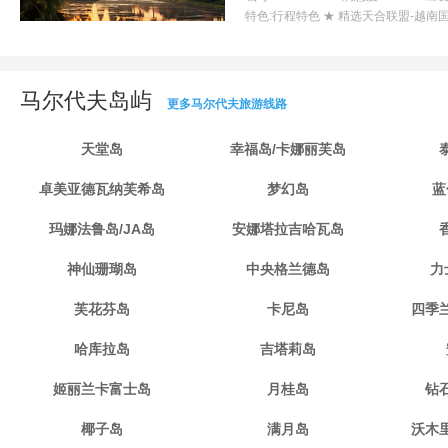
特色:
行程特色 ★ 精选天合联盟-越南
马尔代夫岛屿
更多马尔代夫旅游线路
天堂岛
幸福岛/卡娜丽芙岛
卓美亚德瓦纳芙希岛
梦幻岛
蓝
玛娜法鲁岛/JA岛
安娜塔拉吉哈瓦岛
神仙珊瑚岛
中央格兰德岛
力
芙花芬岛
卡尼岛
四季
哈库拉岛
吉塔莉岛
姬丽兰卡富士岛
月桂岛
钻
椰子岛
满月岛
沃木